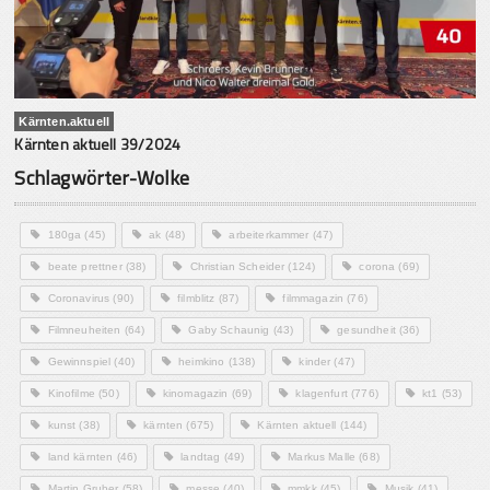
Kärnten.aktuell
Kärnten aktuell 39/2024
Schlagwörter-Wolke
180ga
(45)
ak
(48)
arbeiterkammer
(47)
beate prettner
(38)
Christian Scheider
(124)
corona
(69)
Coronavirus
(90)
filmblitz
(87)
filmmagazin
(76)
Filmneuheiten
(64)
Gaby Schaunig
(43)
gesundheit
(36)
Gewinnspiel
(40)
heimkino
(138)
kinder
(47)
Kinofilme
(50)
kinomagazin
(69)
klagenfurt
(776)
kt1
(53)
kunst
(38)
kärnten
(675)
Kärnten aktuell
(144)
land kärnten
(46)
landtag
(49)
Markus Malle
(68)
Martin Gruber
(58)
messe
(40)
mmkk
(45)
Musik
(41)