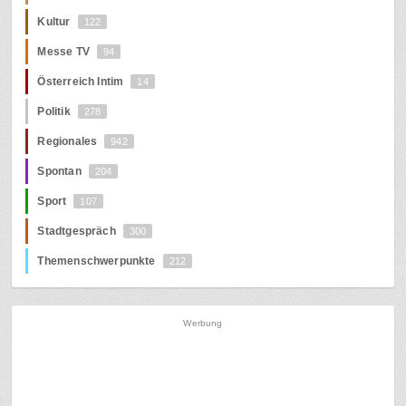
Kultur
122
Messe TV
94
Österreich Intim
14
Politik
278
Regionales
942
Spontan
204
Sport
107
Stadtgespräch
300
Themenschwerpunkte
212
Werbung