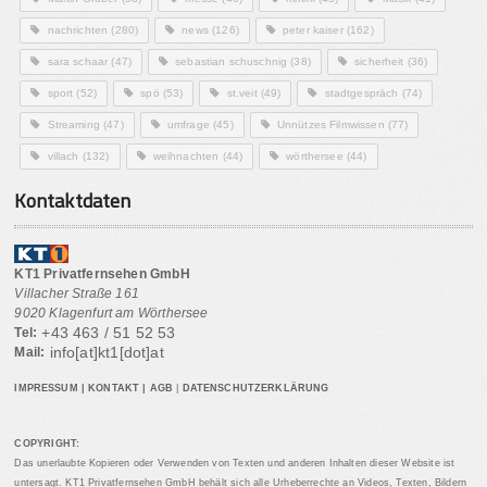
nachrichten
(280)
news
(126)
peter kaiser
(162)
sara schaar
(47)
sebastian schuschnig
(38)
sicherheit
(36)
sport
(52)
spö
(53)
st.veit
(49)
stadtgespräch
(74)
Streaming
(47)
umfrage
(45)
Unnützes Filmwissen
(77)
villach
(132)
weihnachten
(44)
wörthersee
(44)
Kontaktdaten
KT1 Privatfernsehen GmbH
Villacher Straße 161
9020 Klagenfurt am Wörthersee
+43 463 / 51 52 53
Tel:
info[at]kt1[dot]at
Mail:
IMPRESSUM
|
KONTAKT
|
AGB
|
DATENSCHUTZERKLÄRUNG
COPYRIGHT:
Das unerlaubte Kopieren oder Verwenden von Texten und anderen Inhalten dieser Website ist
untersagt. KT1 Privatfernsehen GmbH behält sich alle Urheberrechte an Videos, Texten, Bildern