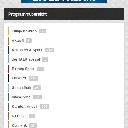
Programmübersicht
180ga Kärnten
68
Aktuell
6
Ankünder & Spots
418
der TALK spezial
1
Extrem Sport
21
FilmBlitz
194
Gesundheit
63
Infoservice
560
Kärnten.aktuell
245
KT1 Live
3
Kulinarik
36