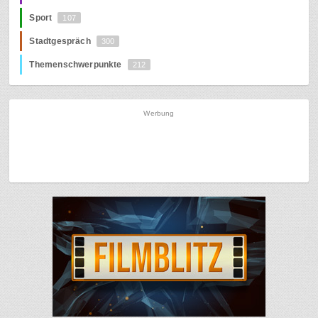
Sport
107
Stadtgespräch
300
Themenschwerpunkte
212
Werbung