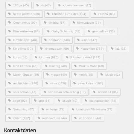
180ga
(45)
ak
(48)
arbeiterkammer
(47)
beate prettner
(38)
Christian Scheider
(124)
corona
(69)
Coronavirus
(90)
filmblitz
(87)
filmmagazin
(76)
Filmneuheiten
(64)
Gaby Schaunig
(43)
gesundheit
(36)
Gewinnspiel
(40)
heimkino
(138)
kinder
(47)
Kinofilme
(50)
kinomagazin
(69)
klagenfurt
(776)
kt1
(53)
kunst
(38)
kärnten
(676)
Kärnten aktuell
(144)
land kärnten
(46)
landtag
(49)
Markus Malle
(68)
Martin Gruber
(58)
messe
(40)
mmkk
(45)
Musik
(41)
nachrichten
(280)
news
(126)
peter kaiser
(162)
sara schaar
(47)
sebastian schuschnig
(38)
sicherheit
(36)
sport
(52)
spö
(53)
st.veit
(49)
stadtgespräch
(74)
Streaming
(47)
umfrage
(45)
Unnützes Filmwissen
(77)
villach
(132)
weihnachten
(44)
wörthersee
(44)
Kontaktdaten