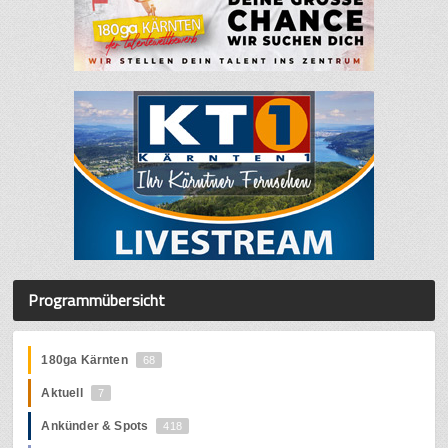
Programmübersicht
180ga Kärnten
68
Aktuell
7
Ankünder & Spots
418