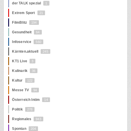
der TALK spezial
1
Extrem Sport
21
FilmBlitz
194
Gesundheit
64
Infoservice
560
Kärnten.aktuell
245
KT1 Live
3
Kulinarik
36
Kultur
122
Messe TV
94
Österreich Intim
14
Politik
278
Regionales
943
Spontan
204