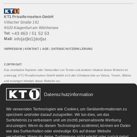
KT1 Privatfernsehen GmbH
Villacher Straße 161
9020 Klagenfurt am Wörthersee
+43 463 / 51 52 53
Tel:
info[at]kt1[dot]at
Mail:
IMPRESSUM
|
KONTAKT
|
AGB
|
DATENSCHUTZERKLÄRUNG
COPYRIGHT:
Das unerlaubte Kopieren oder Verwenden von Texten und anderen Inhalten dieser Website ist
untersagt. KT1 Privatfernsehen GmbH behält sich alle Urheberrechte an Videos, Texten, Bildern
und sonstigen Inhalten dieser Website vor.
Datenschutzinformation
PARTNERLINKS:
Wir verwenden Technologien wie Cookies, um Geräteinformationen zu
speichern und/oder darauf zuzugreifen. Wir tun dies, um das
Surferlebnis zu verbessern und um (nicht) personalisierte Werbung
anzuzeigen. Wenn du diesen Technologien zustimmst, können wir Daten
wie das Surfverhalten oder eindeutige IDs auf dieser Website
verarbeiten. Wenn du deine Zustimmung nicht erteilst oder zurückziehst,