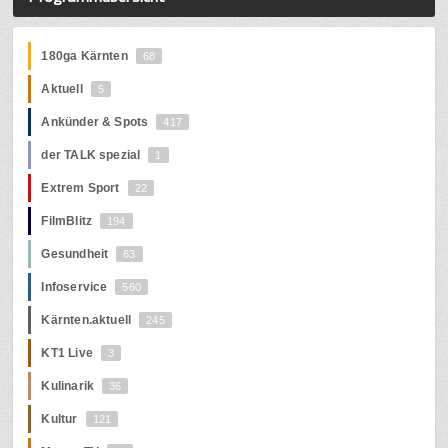
180ga Kärnten
68
Aktuell
5
Ankünder & Spots
417
der TALK spezial
1
Extrem Sport
22
FilmBlitz
194
Gesundheit
63
Infoservice
560
Kärnten.aktuell
245
KT1 Live
3
Kulinarik
36
Kultur
121