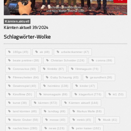
Kärnten.aktuell
Kärnten aktuell 39/2024
Schlagwörter-Wolke
180ga
(45)
ak
(48)
arbeiterkammer
(47)
beate prettner
(38)
Christian Scheider
(124)
corona
(69)
Coronavirus
(90)
filmblitz
(87)
filmmagazin
(76)
Filmneuheiten
(64)
Gaby Schaunig
(43)
gesundheit
(36)
Gewinnspiel
(40)
heimkino
(138)
kinder
(47)
Kinofilme
(50)
kinomagazin
(69)
klagenfurt
(776)
kt1
(53)
kunst
(38)
kärnten
(672)
Kärnten aktuell
(144)
land kärnten
(46)
landtag
(49)
Markus Malle
(68)
Martin Gruber
(58)
messe
(40)
mmkk
(45)
Musik
(41)
nachrichten
(280)
news
(126)
peter kaiser
(162)