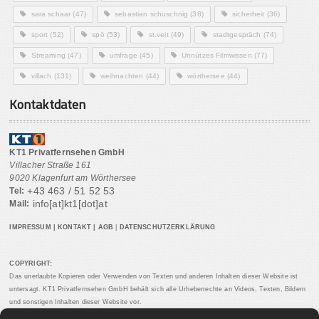
sara schaar
(47)
sebastian schuschnig
(38)
sicherheit
(36)
sport
(52)
spö
(53)
st.veit
(49)
stadtgespräch
(74)
Streaming
(47)
umfrage
(45)
Unnützes Filmwissen
(77)
villach
(131)
weihnachten
(44)
wörthersee
(44)
Kontaktdaten
KT1 Privatfernsehen GmbH
Villacher Straße 161
9020 Klagenfurt am Wörthersee
+43 463 / 51 52 53
Tel:
info[at]kt1[dot]at
Mail:
IMPRESSUM
|
KONTAKT
|
AGB
|
DATENSCHUTZERKLÄRUNG
COPYRIGHT:
Das unerlaubte Kopieren oder Verwenden von Texten und anderen Inhalten dieser Website ist
untersagt. KT1 Privatfernsehen GmbH behält sich alle Urheberrechte an Videos, Texten, Bildern
und sonstigen Inhalten dieser Website vor.