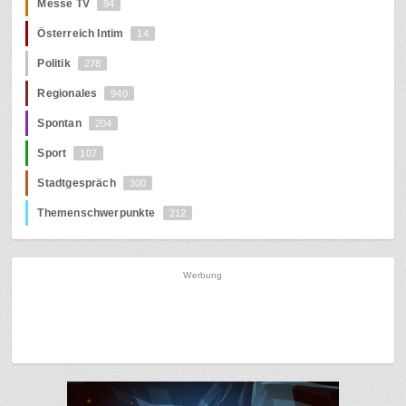
Messe TV
94
Österreich Intim
14
Politik
278
Regionales
940
Spontan
204
Sport
107
Stadtgespräch
300
Themenschwerpunkte
212
Werbung