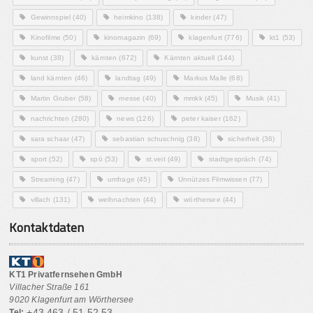
Gewinnspiel
(40)
heimkino
(138)
kinder
(47)
Kinofilme
(50)
kinomagazin
(69)
klagenfurt
(776)
kt1
(53)
kunst
(38)
kärnten
(672)
Kärnten aktuell
(144)
land kärnten
(46)
landtag
(49)
Markus Malle
(68)
Martin Gruber
(58)
messe
(40)
mmkk
(45)
Musik
(41)
nachrichten
(280)
news
(126)
peter kaiser
(162)
sara schaar
(47)
sebastian schuschnig
(38)
sicherheit
(36)
sport
(52)
spö
(53)
st.veit
(49)
stadtgespräch
(74)
Streaming
(47)
umfrage
(45)
Unnützes Filmwissen
(77)
villach
(131)
weihnachten
(44)
wörthersee
(44)
Kontaktdaten
KT1 Privatfernsehen GmbH
Villacher Straße 161
9020 Klagenfurt am Wörthersee
+43 463 / 51 52 53
Tel: