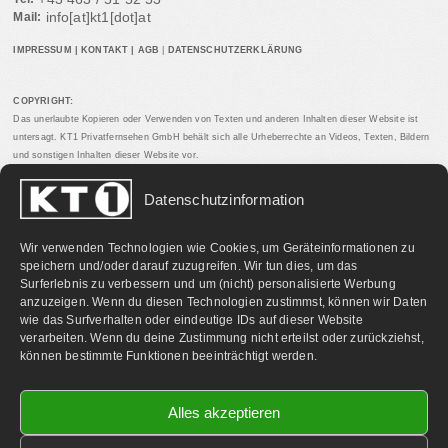
info[at]kt1[dot]at
Mail:
IMPRESSUM
|
KONTAKT
|
AGB
|
DATENSCHUTZERKLÄRUNG
COPYRIGHT:
Das unerlaubte Kopieren oder Verwenden von Texten und anderen Inhalten dieser Website ist
untersagt. KT1 Privatfernsehen GmbH behält sich alle Urheberrechte an Videos, Texten, Bildern
und sonstigen Inhalten dieser Website vor.
Datenschutzinformation
PARTNERLINKS:
Wir verwenden Technologien wie Cookies, um Geräteinformationen zu
speichern und/oder darauf zuzugreifen. Wir tun dies, um das
Surferlebnis zu verbessern und um (nicht) personalisierte Werbung
anzuzeigen. Wenn du diesen Technologien zustimmst, können wir Daten
wie das Surfverhalten oder eindeutige IDs auf dieser Website
verarbeiten. Wenn du deine Zustimmung nicht erteilst oder zurückziehst,
können bestimmte Funktionen beeinträchtigt werden.
Alles akzeptieren