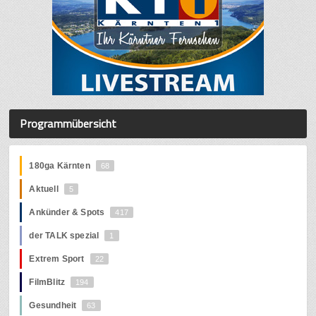
Programmübersicht
180ga Kärnten
68
Aktuell
5
Ankünder & Spots
417
der TALK spezial
1
Extrem Sport
22
FilmBlitz
194
Gesundheit
63