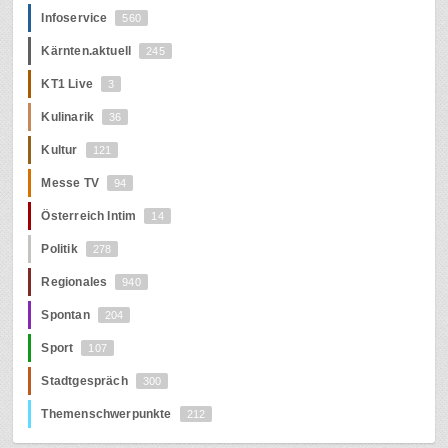
Infoservice
560
Kärnten.aktuell
245
KT1 Live
3
Kulinarik
36
Kultur
121
Messe TV
94
Österreich Intim
14
Politik
278
Regionales
940
Spontan
204
Sport
107
Stadtgespräch
300
Themenschwerpunkte
212