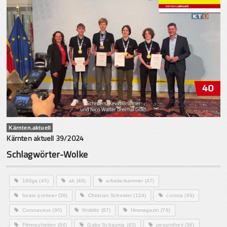
Kärnten.aktuell
Kärnten aktuell 39/2024
Schlagwörter-Wolke
180ga
(45)
ak
(48)
arbeiterkammer
(47)
beate prettner
(38)
Christian Scheider
(124)
corona
(69)
Coronavirus
(90)
filmblitz
(87)
filmmagazin
(76)
Filmneuheiten
(64)
Gaby Schaunig
(43)
gesundheit
(36)