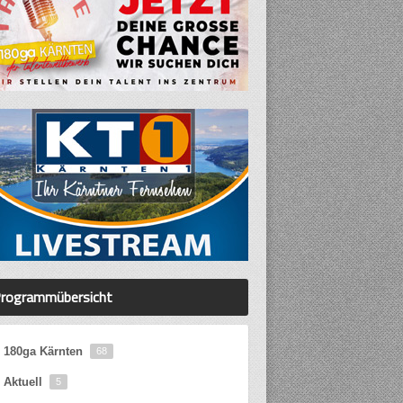
rogrammübersicht
180ga Kärnten
68
Aktuell
5