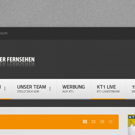
ssum
M
UNSER TEAM
WERBUNG
KT1 LIVE
1
STELLT SICH VOR
AUF KT1
KT1 LIVESTREAM
D