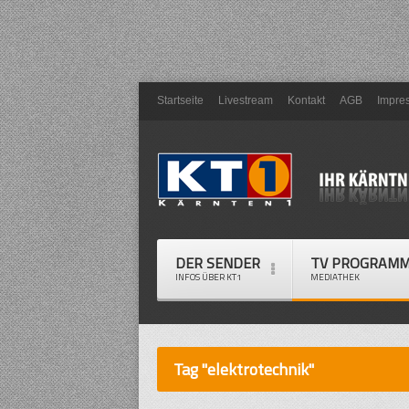
Startseite
Livestream
Kontakt
AGB
Impre
DER SENDER
TV PROGRAM
INFOS ÜBER KT1
MEDIATHEK
Tag "elektrotechnik"