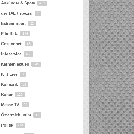
Ankünder & Spots
417
der TALK spezial
1
Extrem Sport
22
FilmBlitz
194
Gesundheit
63
Infoservice
560
Kärnten.aktuell
245
KT1 Live
3
Kulinarik
36
Kultur
121
Messe TV
94
Österreich Intim
14
Politik
278