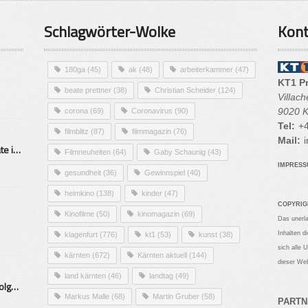
Schlagwörter-Wolke
Kont
180ga
(45)
ak
(48)
arbeiterkammer
(47)
KT1 P
beate prettner
(38)
Christian Scheider
(124)
Villac
9020 K
corona
(69)
Coronavirus
(90)
Tel:
+4
filmblitz
(87)
filmmagazin
(76)
Mail:
i
Alarmierende Selbstmordrate in Kärnten
Filmneuheiten
(64)
Gaby Schaunig
(43)
IMPRES
gesundheit
(36)
Gewinnspiel
(40)
heimkino
(138)
kinder
(47)
COPYRIG
Kinofilme
(50)
kinomagazin
(69)
Das unerl
Inhalten d
klagenfurt
(776)
kt1
(53)
kunst
(38)
sich alle 
kärnten
(672)
Kärnten aktuell
(144)
dieser Web
land kärnten
(46)
landtag
(49)
Mittelstand – Fit fürs Land Folge 9- Konditor
Markus Malle
(68)
Martin Gruber
(58)
PARTN