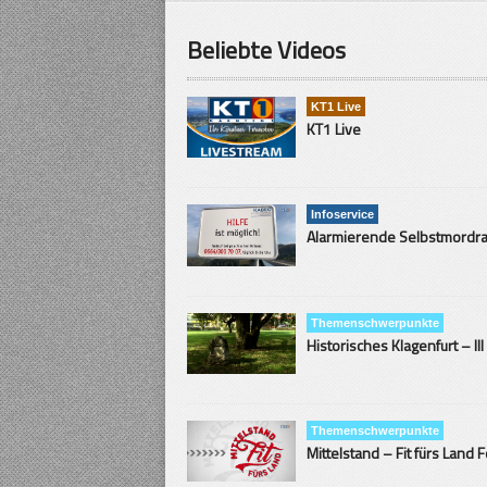
Beliebte Videos
KT1 Live
KT1 Live
Infoservice
Themenschwerpunkte
Historisches Klagenfurt – III
Themenschwerpunkte