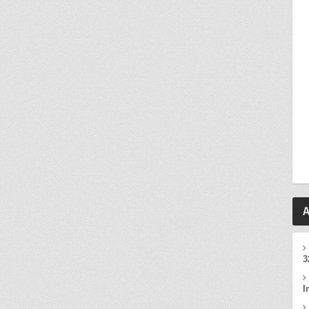
A
3
I