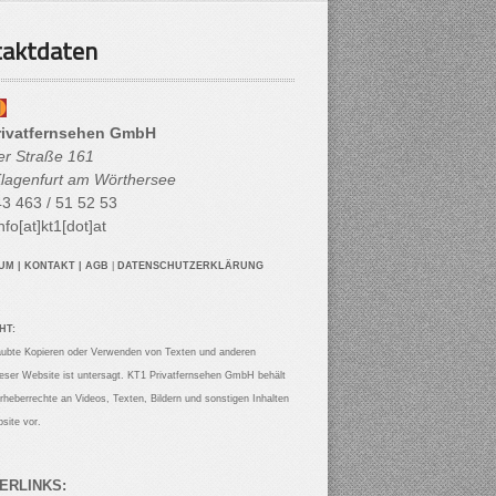
aktdaten
rivatfernsehen GmbH
her Straße 161
lagenfurt am Wörthersee
3 463 / 51 52 53
nfo[at]kt1[dot]at
SUM
|
KONTAKT
|
AGB
|
DATENSCHUTZERKLÄRUNG
HT:
aubte Kopieren oder Verwenden von Texten und anderen
ieser Website ist untersagt. KT1 Privatfernsehen GmbH behält
Urheberrechte an Videos, Texten, Bildern und sonstigen Inhalten
site vor.
ERLINKS: