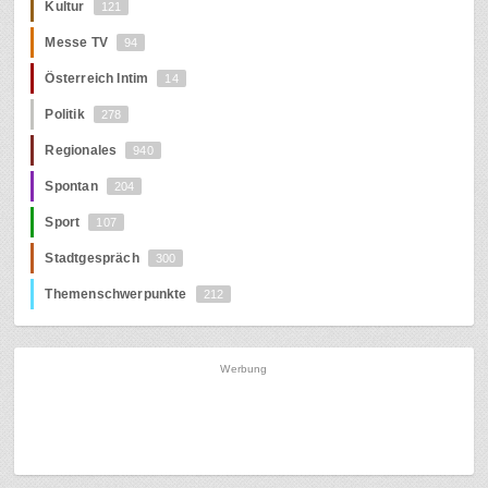
Kultur
121
Messe TV
94
Österreich Intim
14
Politik
278
Regionales
940
Spontan
204
Sport
107
Stadtgespräch
300
Themenschwerpunkte
212
Werbung