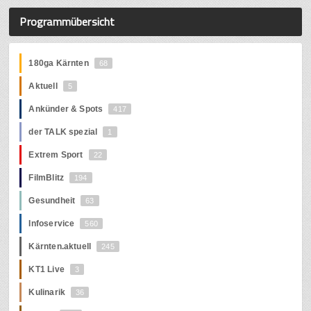
Programmübersicht
180ga Kärnten
68
Aktuell
5
Ankünder & Spots
417
der TALK spezial
1
Extrem Sport
22
FilmBlitz
194
Gesundheit
63
Infoservice
560
Kärnten.aktuell
245
KT1 Live
3
Kulinarik
36