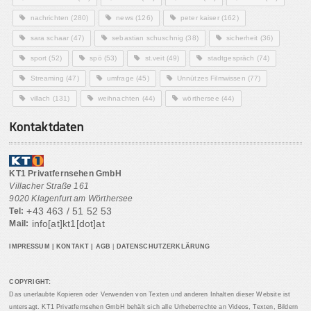
nachrichten
(280)
news
(126)
peter kaiser
(162)
sara schaar
(47)
sebastian schuschnig
(38)
sicherheit
(36)
sport
(52)
spö
(53)
st.veit
(49)
stadtgespräch
(74)
Streaming
(47)
umfrage
(45)
Unnützes Filmwissen
(77)
villach
(131)
weihnachten
(44)
wörthersee
(44)
Kontaktdaten
KT1 Privatfernsehen GmbH
Villacher Straße 161
9020 Klagenfurt am Wörthersee
+43 463 / 51 52 53
Tel:
info[at]kt1[dot]at
Mail:
IMPRESSUM
|
KONTAKT
|
AGB
|
DATENSCHUTZERKLÄRUNG
COPYRIGHT:
Das unerlaubte Kopieren oder Verwenden von Texten und anderen Inhalten dieser Website ist
untersagt. KT1 Privatfernsehen GmbH behält sich alle Urheberrechte an Videos, Texten, Bildern