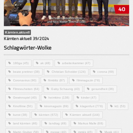
Kärnten.aktuell
Kärnten aktuell 39/2024
Schlagwörter-Wolke
180ga
(45)
ak
(48)
arbeiterkammer
(47)
beate prettner
(38)
Christian Scheider
(124)
corona
(69)
Coronavirus
(90)
filmblitz
(87)
filmmagazin
(76)
Filmneuheiten
(64)
Gaby Schaunig
(43)
gesundheit
(36)
Gewinnspiel
(40)
heimkino
(138)
kinder
(47)
Kinofilme
(50)
kinomagazin
(69)
klagenfurt
(776)
kt1
(53)
kunst
(38)
kärnten
(672)
Kärnten aktuell
(144)
land kärnten
(46)
landtag
(49)
Markus Malle
(68)
Martin Gruber
(58)
messe
(40)
mmkk
(45)
Musik
(41)