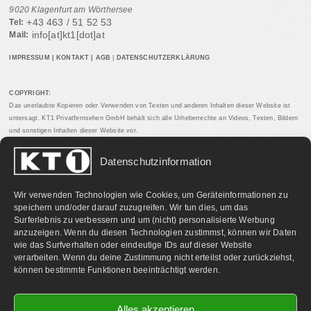
9020 Klagenfurt am Wörthersee
+43 463 / 51 52 53
Tel:
info[at]kt1[dot]at
Mail:
IMPRESSUM
|
KONTAKT
|
AGB
|
DATENSCHUTZERKLÄRUNG
COPYRIGHT:
Das unerlaubte Kopieren oder Verwenden von Texten und anderen Inhalten dieser Website ist
untersagt. KT1 Privatfernsehen GmbH behält sich alle Urheberrechte an Videos, Texten, Bildern
und sonstigen Inhalten dieser Website vor.
Datenschutzinformation
PARTNERLINKS:
Wir verwenden Technologien wie Cookies, um Geräteinformationen zu
speichern und/oder darauf zuzugreifen. Wir tun dies, um das
Surferlebnis zu verbessern und um (nicht) personalisierte Werbung
anzuzeigen. Wenn du diesen Technologien zustimmst, können wir Daten
wie das Surfverhalten oder eindeutige IDs auf dieser Website
verarbeiten. Wenn du deine Zustimmung nicht erteilst oder zurückziehst,
können bestimmte Funktionen beeinträchtigt werden.
Alles akzeptieren