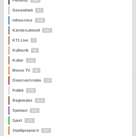
FilmBlitz
194
Gesundheit
64
Infoservice
560
Kärnten.aktuell
245
KT1 Live
3
Kulinarik
36
Kultur
122
Messe TV
94
Österreich Intim
14
Politik
278
Regionales
943
Spontan
204
Sport
107
Stadtgespräch
300