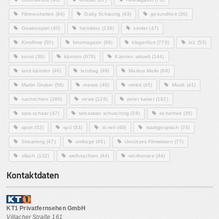
Filmneuheiten
(64)
Gaby Schaunig
(43)
gesundheit
(36)
Gewinnspiel
(40)
heimkino
(138)
kinder
(47)
Kinofilme
(50)
kinomagazin
(69)
klagenfurt
(776)
kt1
(53)
kunst
(38)
kärnten
(676)
Kärnten aktuell
(144)
land kärnten
(46)
landtag
(49)
Markus Malle
(68)
Martin Gruber
(58)
messe
(40)
mmkk
(45)
Musik
(41)
nachrichten
(280)
news
(126)
peter kaiser
(162)
sara schaar
(47)
sebastian schuschnig
(38)
sicherheit
(36)
sport
(52)
spö
(53)
st.veit
(49)
stadtgespräch
(74)
Streaming
(47)
umfrage
(45)
Unnützes Filmwissen
(77)
villach
(132)
weihnachten
(44)
wörthersee
(44)
Kontaktdaten
KT1 Privatfernsehen GmbH
Villacher Straße 161