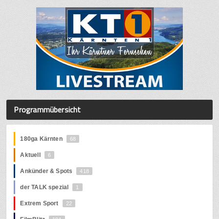
Programmübersicht
180ga Kärnten
68
Aktuell
6
Ankünder & Spots
418
der TALK spezial
1
Extrem Sport
22