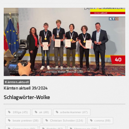
Kärnten.aktuell
Kärnten aktuell 39/2024
Schlagwörter-Wolke
180ga
(45)
ak
(48)
arbeiterkammer
(47)
beate prettner
(38)
Christian Scheider
(124)
corona
(69)
Coronavirus
(90)
filmblitz
(87)
filmmagazin
(76)