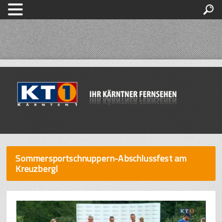
Sommersportschnuppern-Abschlussfest am
Kreuzbergl