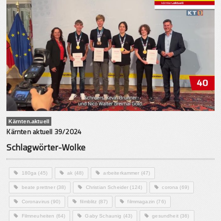
Kärnten.aktuell
Kärnten aktuell 39/2024
Schlagwörter-Wolke
180ga
(45)
ak
(48)
arbeiterkammer
(47)
beate prettner
(38)
Christian Scheider
(124)
corona
(69)
Coronavirus
(90)
filmblitz
(87)
filmmagazin
(76)
Filmneuheiten
(64)
Gaby Schaunig
(43)
gesundheit
(36)