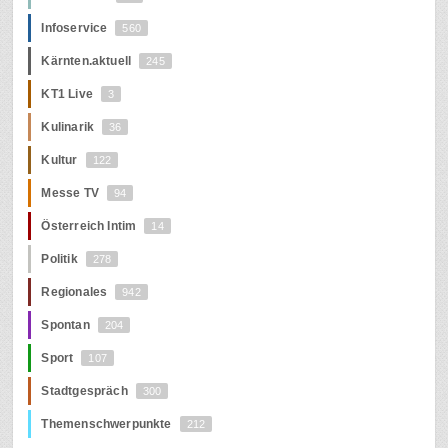
Infoservice
560
Kärnten.aktuell
245
KT1 Live
3
Kulinarik
36
Kultur
122
Messe TV
94
Österreich Intim
14
Politik
278
Regionales
942
Spontan
204
Sport
107
Stadtgespräch
300
Themenschwerpunkte
212