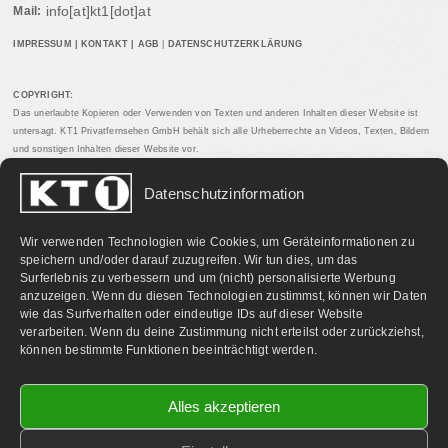
info[at]kt1[dot]at
Mail:
IMPRESSUM
|
KONTAKT
|
AGB
|
DATENSCHUTZERKLÄRUNG
COPYRIGHT:
Das unerlaubte Kopieren oder Verwenden von Texten und anderen Inhalten dieser Website ist
untersagt. KT1 Privatfernsehen GmbH behält sich alle Urheberrechte an Videos, Texten, Bildern
und sonstigen Inhalten dieser Website vor.
Datenschutzinformation
PARTNERLINKS:
Wir verwenden Technologien wie Cookies, um Geräteinformationen zu
speichern und/oder darauf zuzugreifen. Wir tun dies, um das
Surferlebnis zu verbessern und um (nicht) personalisierte Werbung
anzuzeigen. Wenn du diesen Technologien zustimmst, können wir Daten
wie das Surfverhalten oder eindeutige IDs auf dieser Website
verarbeiten. Wenn du deine Zustimmung nicht erteilst oder zurückziehst,
können bestimmte Funktionen beeinträchtigt werden.
Alles akzeptieren