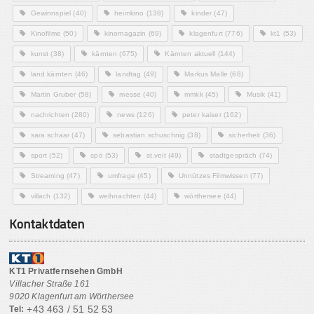
Gewinnspiel
(40)
heimkino
(138)
kinder
(47)
Kinofilme
(50)
kinomagazin
(69)
klagenfurt
(776)
kt1
(53)
kunst
(38)
kärnten
(675)
Kärnten aktuell
(144)
land kärnten
(46)
landtag
(49)
Markus Malle
(68)
Martin Gruber
(58)
messe
(40)
mmkk
(45)
Musik
(41)
nachrichten
(280)
news
(126)
peter kaiser
(162)
sara schaar
(47)
sebastian schuschnig
(38)
sicherheit
(36)
sport
(52)
spö
(53)
st.veit
(49)
stadtgespräch
(74)
Streaming
(47)
umfrage
(45)
Unnützes Filmwissen
(77)
villach
(132)
weihnachten
(44)
wörthersee
(44)
Kontaktdaten
KT1 Privatfernsehen GmbH
Villacher Straße 161
9020 Klagenfurt am Wörthersee
+43 463 / 51 52 53
Tel: