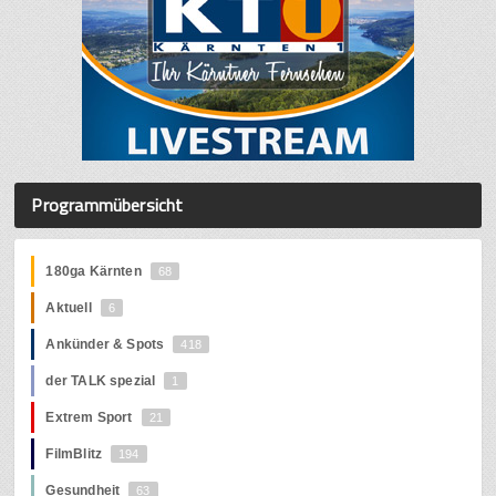
Programmübersicht
180ga Kärnten
68
Aktuell
6
Ankünder & Spots
418
der TALK spezial
1
Extrem Sport
21
FilmBlitz
194
Gesundheit
63