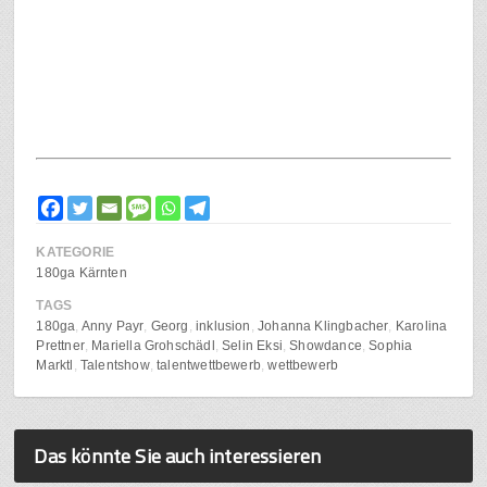
KATEGORIE
180ga Kärnten
TAGS
180ga
Anny Payr
Georg
inklusion
Johanna Klingbacher
Karolina
Prettner
Mariella Grohschädl
Selin Eksi
Showdance
Sophia
Marktl
Talentshow
talentwettbewerb
wettbewerb
Das könnte Sie auch interessieren