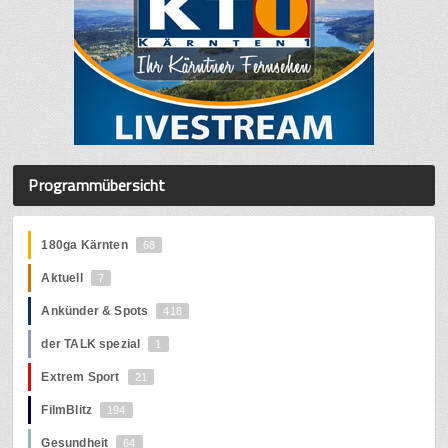
Programmübersicht
180ga Kärnten
68
Aktuell
7
Ankünder & Spots
418
der TALK spezial
1
Extrem Sport
21
FilmBlitz
194
Gesundheit
64