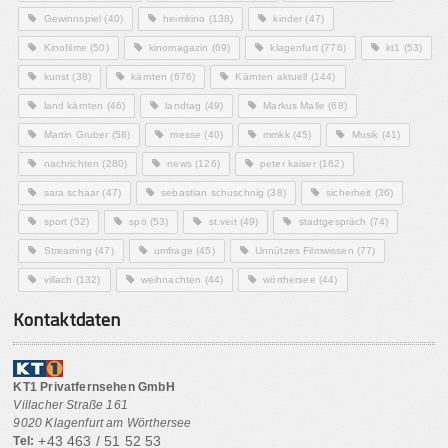
Gewinnspiel
(40)
heimkino
(138)
kinder
(47)
Kinofilme
(50)
kinomagazin
(69)
klagenfurt
(776)
kt1
(53)
kunst
(38)
kärnten
(676)
Kärnten aktuell
(144)
land kärnten
(46)
landtag
(49)
Markus Malle
(68)
Martin Gruber
(58)
messe
(40)
mmkk
(45)
Musik
(41)
nachrichten
(280)
news
(126)
peter kaiser
(162)
sara schaar
(47)
sebastian schuschnig
(38)
sicherheit
(36)
sport
(52)
spö
(53)
st.veit
(49)
stadtgespräch
(74)
Streaming
(47)
umfrage
(45)
Unnützes Filmwissen
(77)
villach
(132)
weihnachten
(44)
wörthersee
(44)
Kontaktdaten
KT1 Privatfernsehen GmbH
Villacher Straße 161
9020 Klagenfurt am Wörthersee
+43 463 / 51 52 53
Tel: