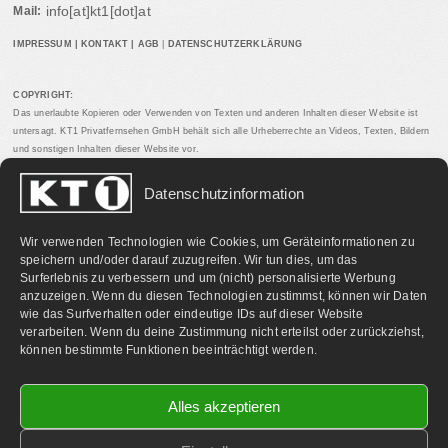
info[at]kt1[dot]at
Mail:
IMPRESSUM
|
KONTAKT
|
AGB
|
DATENSCHUTZERKLÄRUNG
COPYRIGHT:
Das unerlaubte Kopieren oder Verwenden von Texten und anderen Inhalten dieser Website ist
untersagt. KT1 Privatfernsehen GmbH behält sich alle Urheberrechte an Videos, Texten, Bildern
und sonstigen Inhalten dieser Website vor.
Datenschutzinformation
PARTNERLINKS:
Wir verwenden Technologien wie Cookies, um Geräteinformationen zu
speichern und/oder darauf zuzugreifen. Wir tun dies, um das
Surferlebnis zu verbessern und um (nicht) personalisierte Werbung
anzuzeigen. Wenn du diesen Technologien zustimmst, können wir Daten
wie das Surfverhalten oder eindeutige IDs auf dieser Website
verarbeiten. Wenn du deine Zustimmung nicht erteilst oder zurückziehst,
können bestimmte Funktionen beeinträchtigt werden.
Alles akzeptieren