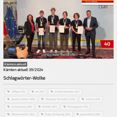
Kärnten.aktuell
Kärnten aktuell 39/2024
Schlagwörter-Wolke
180ga
(45)
ak
(48)
arbeiterkammer
(47)
beate prettner
(38)
Christian Scheider
(124)
corona
(69)
Coronavirus
(90)
filmblitz
(87)
filmmagazin
(76)
Filmneuheiten
(64)
Gaby Schaunig
(43)
gesundheit
(36)