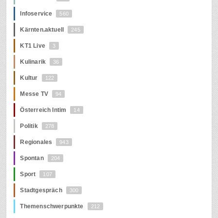
Infoservice
560
Kärnten.aktuell
245
KT1 Live
3
Kulinarik
36
Kultur
122
Messe TV
94
Österreich Intim
14
Politik
278
Regionales
943
Spontan
204
Sport
107
Stadtgespräch
300
Themenschwerpunkte
212