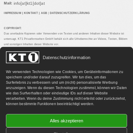
info[at]kt1[dot]at
Mail:
IMPRESSUM
|
KONTAKT
|
AGB
|
DATENSCHUTZERKLÄRUNG
COPYRIGHT:
Das unerlaubte Kopieren oder Verwenden von Texten und anderen Inhalten dieser Website ist
untersagt. KT1 Privatfernsehen GmbH behält sich alle Urheberrechte an Videos, Texten, Bildern
und sonstigen Inhalten dieser Website vor.
Datenschutzinformation
PARTNERLINKS:
Wir verwenden Technologien wie Cookies, um Geräteinformationen zu
speichern und/oder darauf zuzugreifen. Wir tun dies, um das
Surferlebnis zu verbessern und um (nicht) personalisierte Werbung
anzuzeigen. Wenn du diesen Technologien zustimmst, können wir Daten
wie das Surfverhalten oder eindeutige IDs auf dieser Website
verarbeiten. Wenn du deine Zustimmung nicht erteilst oder zurückziehst,
können bestimmte Funktionen beeinträchtigt werden.
Alles akzeptieren