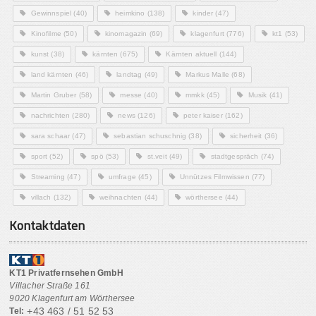
Gewinnspiel
(40)
heimkino
(138)
kinder
(47)
Kinofilme
(50)
kinomagazin
(69)
klagenfurt
(776)
kt1
(53)
kunst
(38)
kärnten
(675)
Kärnten aktuell
(144)
land kärnten
(46)
landtag
(49)
Markus Malle
(68)
Martin Gruber
(58)
messe
(40)
mmkk
(45)
Musik
(41)
nachrichten
(280)
news
(126)
peter kaiser
(162)
sara schaar
(47)
sebastian schuschnig
(38)
sicherheit
(36)
sport
(52)
spö
(53)
st.veit
(49)
stadtgespräch
(74)
Streaming
(47)
umfrage
(45)
Unnützes Filmwissen
(77)
villach
(132)
weihnachten
(44)
wörthersee
(44)
Kontaktdaten
KT1 Privatfernsehen GmbH
Villacher Straße 161
9020 Klagenfurt am Wörthersee
+43 463 / 51 52 53
Tel: