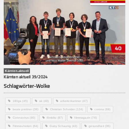
Kärnten.aktuell
Kärnten aktuell 39/2024
Schlagwörter-Wolke
180ga
(45)
ak
(48)
arbeiterkammer
(47)
beate prettner
(38)
Christian Scheider
(124)
corona
(69)
Coronavirus
(90)
filmblitz
(87)
filmmagazin
(76)
Filmneuheiten
(64)
Gaby Schaunig
(43)
gesundheit
(36)