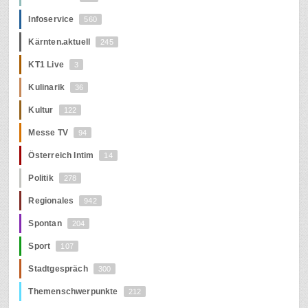
Infoservice
560
Kärnten.aktuell
245
KT1 Live
3
Kulinarik
36
Kultur
122
Messe TV
94
Österreich Intim
14
Politik
278
Regionales
942
Spontan
204
Sport
107
Stadtgespräch
300
Themenschwerpunkte
212