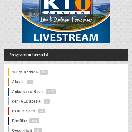
Programmübersicht
180ga Kärnten
68
Aktuell
6
Ankünder & Spots
418
der TALK spezial
1
Extrem Sport
21
FilmBlitz
194
Gesundheit
63