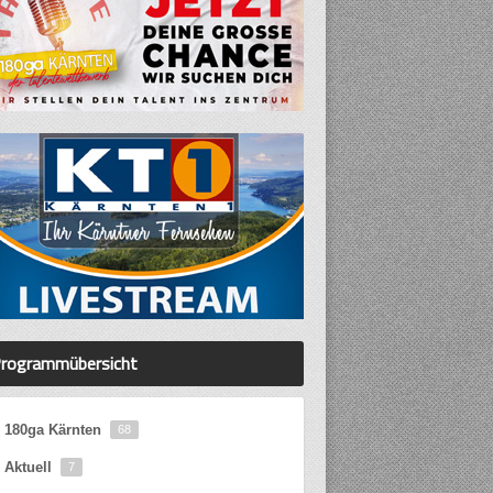
rogrammübersicht
180ga Kärnten
68
Aktuell
7