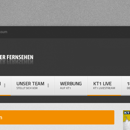
ssum
M
UNSER TEAM
WERBUNG
KT1 LIVE
1
STELLT SICH VOR
AUF KT1
KT1 LIVESTREAM
D
n