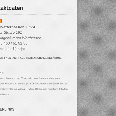
aktdaten
rivatfernsehen GmbH
her Straße 161
lagenfurt am Wörthersee
3 463 / 51 52 53
nfo[at]kt1[dot]at
SUM
|
KONTAKT
|
AGB
|
DATENSCHUTZERKLÄRUNG
HT:
aubte Kopieren oder Verwenden von Texten und anderen
ieser Website ist untersagt. KT1 Privatfernsehen GmbH behält
Urheberrechte an Videos, Texten, Bildern und sonstigen Inhalten
site vor.
ERLINKS: