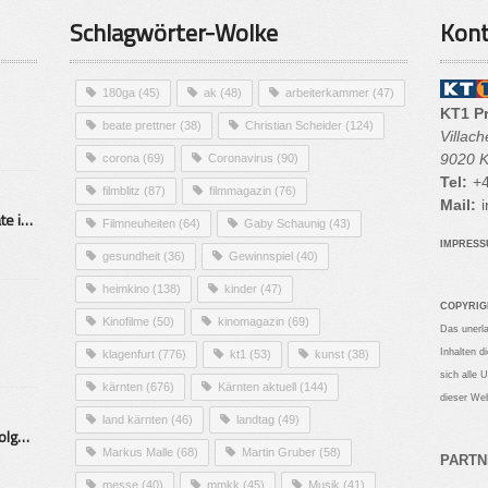
Schlagwörter-Wolke
Kont
180ga
(45)
ak
(48)
arbeiterkammer
(47)
KT1 P
beate prettner
(38)
Christian Scheider
(124)
Villac
9020 K
corona
(69)
Coronavirus
(90)
Tel:
+4
filmblitz
(87)
filmmagazin
(76)
Mail:
i
Alarmierende Selbstmordrate in Kärnten
Filmneuheiten
(64)
Gaby Schaunig
(43)
IMPRES
gesundheit
(36)
Gewinnspiel
(40)
heimkino
(138)
kinder
(47)
COPYRIG
Kinofilme
(50)
kinomagazin
(69)
Das unerl
Inhalten d
klagenfurt
(776)
kt1
(53)
kunst
(38)
sich alle 
kärnten
(676)
Kärnten aktuell
(144)
dieser Web
land kärnten
(46)
landtag
(49)
Mittelstand – Fit fürs Land Folge 9- Konditor
Markus Malle
(68)
Martin Gruber
(58)
PARTN
messe
(40)
mmkk
(45)
Musik
(41)