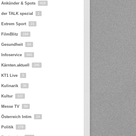
Ankünder & Spots
418
der TALK spezial
1
Extrem Sport
21
FilmBlitz
194
Gesundheit
64
Infoservice
560
Kärnten.aktuell
245
KT1 Live
3
Kulinarik
36
Kultur
122
Messe TV
94
Österreich Intim
14
Politik
278