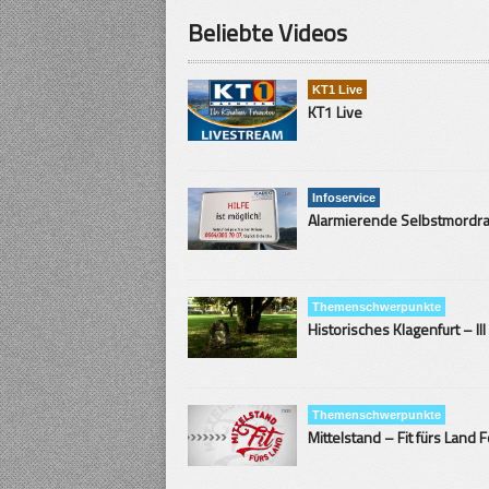
Beliebte Videos
KT1 Live
KT1 Live
Infoservice
Themenschwerpunkte
Historisches Klagenfurt – III
Themenschwerpunkte