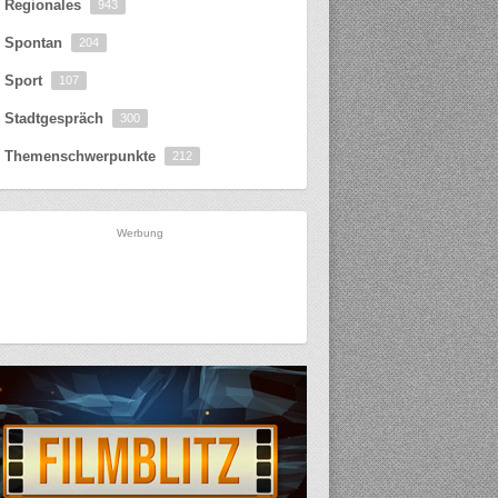
Regionales
943
Spontan
204
Sport
107
Stadtgespräch
300
Themenschwerpunkte
212
Werbung