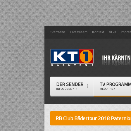
Startseite
Livestream
Kontakt
AGB
Impre
DER SENDER
TV PROGRAM
INFOS ÜBER KT1
MEDIATHEK
RB Club Bädertour 2018 Paternio