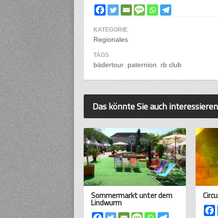
KATEGORIE
Regionales
TAGS
bädertour
paternion
rb club
Das könnte Sie auch interessieren
Sommermarkt unter dem
Circu
Lindwurm