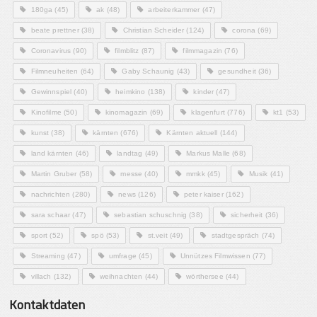
180ga
(45)
ak
(48)
arbeiterkammer
(47)
beate prettner
(38)
Christian Scheider
(124)
corona
(69)
Coronavirus
(90)
filmblitz
(87)
filmmagazin
(76)
Filmneuheiten
(64)
Gaby Schaunig
(43)
gesundheit
(36)
Gewinnspiel
(40)
heimkino
(138)
kinder
(47)
Kinofilme
(50)
kinomagazin
(69)
klagenfurt
(776)
kt1
(53)
kunst
(38)
kärnten
(676)
Kärnten aktuell
(144)
land kärnten
(46)
landtag
(49)
Markus Malle
(68)
Martin Gruber
(58)
messe
(40)
mmkk
(45)
Musik
(41)
nachrichten
(280)
news
(126)
peter kaiser
(162)
sara schaar
(47)
sebastian schuschnig
(38)
sicherheit
(36)
sport
(52)
spö
(53)
st.veit
(49)
stadtgespräch
(74)
Streaming
(47)
umfrage
(45)
Unnützes Filmwissen
(77)
villach
(132)
weihnachten
(44)
wörthersee
(44)
Kontaktdaten