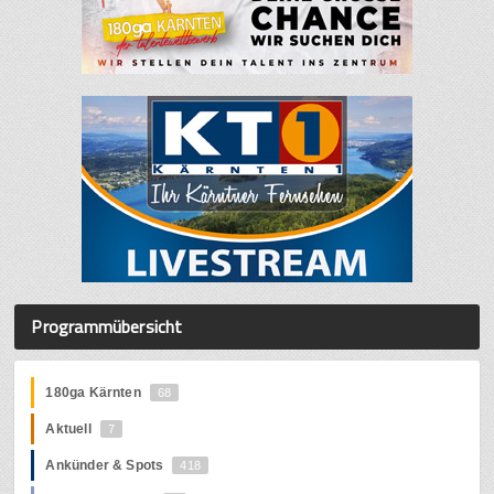
Programmübersicht
180ga Kärnten
68
Aktuell
7
Ankünder & Spots
418