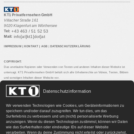
KT1 Privatfernsehen GmbH
Villacher Straße 161
9020 Klagenfurt am Wörthersee
+43 463 / 51 52 53
Tel:
info[at]kt1[dot]at
Mail:
IMPRESSUM
|
KONTAKT
|
AGB
|
DATENSCHUTZERKLÄRUNG
COPYRIGHT:
Das unerlaubte Kopieren oder Verwenden von Texten und anderen Inhalten dieser Website ist
untersagt. KT1 Privatfernsehen GmbH behält sich alle Urheberrechte an Videos, Texten, Bildern
und sonstigen Inhalten dieser Website vor.
Datenschutzinformation
PARTNERLINKS:
Wir verwenden Technologien wie Cookies, um Geräteinformationen zu
speichern und/oder darauf zuzugreifen. Wir tun dies, um das
Surferlebnis zu verbessern und um (nicht) personalisierte Werbung
anzuzeigen. Wenn du diesen Technologien zustimmst, können wir Daten
wie das Surfverhalten oder eindeutige IDs auf dieser Website
verarbeiten. Wenn du deine Zustimmung nicht erteilst oder zurückziehst,