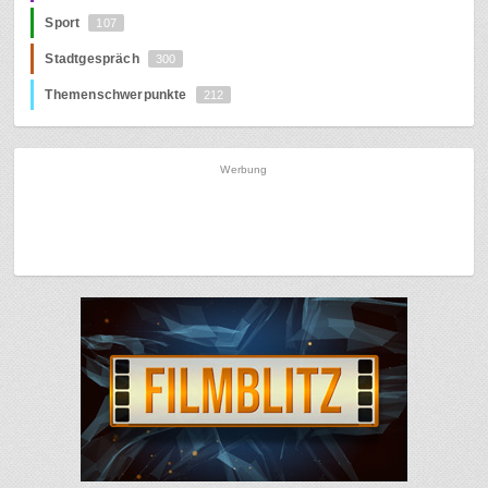
Sport
107
Stadtgespräch
300
Themenschwerpunkte
212
Werbung