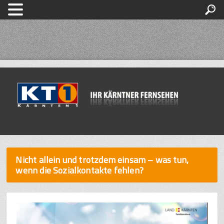
Nicht allein und trotzdem einsam – was tun,
wenn die Sozialkontakte fehlen?