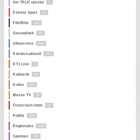
der TALK spezial
1
Extrem Sport
21
FilmBlitz
194
Gesundheit
64
Infoservice
560
Kärnten.aktuell
245
KT1 Live
3
Kulinarik
36
Kultur
122
Messe TV
94
Österreich Intim
14
Politik
278
Regionales
943
Spontan
204