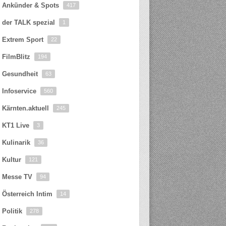
Ankünder & Spots
417
der TALK spezial
1
Extrem Sport
22
FilmBlitz
194
Gesundheit
63
Infoservice
560
Kärnten.aktuell
245
KT1 Live
3
Kulinarik
36
Kultur
121
Messe TV
94
Österreich Intim
14
Politik
278