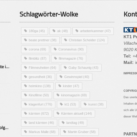
Schlagwörter-Wolke
Kont
180ga
(45)
ak
(48)
arbeiterkammer
(47)
KT1 P
beate prettner
(38)
Christian Scheider
(124)
Villac
9020 K
corona
(69)
Coronavirus
(90)
Tel:
+4
filmblitz
(87)
filmmagazin
(76)
Mail:
i
Alarmierende Selbstmordrate in Kärnten
Filmneuheiten
(64)
Gaby Schaunig
(43)
IMPRES
gesundheit
(36)
Gewinnspiel
(40)
heimkino
(138)
kinder
(47)
COPYRIG
Kinofilme
(50)
kinomagazin
(69)
Das unerl
Inhalten d
klagenfurt
(776)
kt1
(53)
kunst
(38)
sich alle 
kärnten
(672)
Kärnten aktuell
(144)
dieser Web
land kärnten
(46)
landtag
(49)
Mittelstand – Fit fürs Land Folge 9- Konditor
Markus Malle
(68)
Martin Gruber
(58)
PARTN