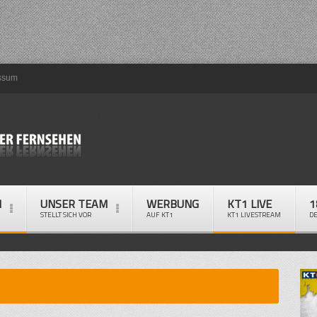
ssum
M
UNSER TEAM
WERBUNG
KT1 LIVE
1
STELLT SICH VOR
AUF KT1
KT1 LIVESTREAM
D