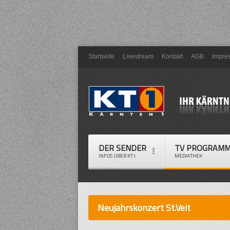
Startseite
Livestream
Kontakt
AGB
Impre
DER SENDER
TV PROGRAM
INFOS ÜBER KT1
MEDIATHEK
Neujahrskonzert St.Veit