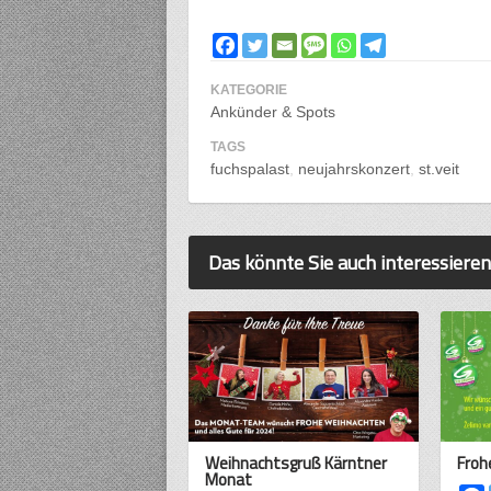
KATEGORIE
Ankünder & Spots
TAGS
fuchspalast
neujahrskonzert
st.veit
Das könnte Sie auch interessieren
Weihnachtsgruß Kärntner
Froh
Monat