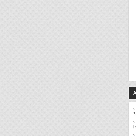
A
3
I