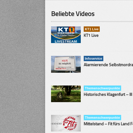
Beliebte Videos
KT1 Live
KT1 Live
Infoservice
Themenschwerpunkte
Historisches Klagenfurt – III
Themenschwerpunkte