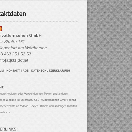
aktdaten
rivatfernsehen GmbH
her Straße 161
lagenfurt am Wörthersee
3 463 / 51 52 53
nfo[at]kt1[dot]at
SUM
|
KONTAKT
|
AGB
|
DATENSCHUTZERKLÄRUNG
HT:
aubte Kopieren oder Verwenden von Texten und anderen
ieser Website ist untersagt. KT1 Privatfernsehen GmbH behält
Urheberrechte an Videos, Texten, Bildern und sonstigen Inhalten
site vor.
ERLINKS: