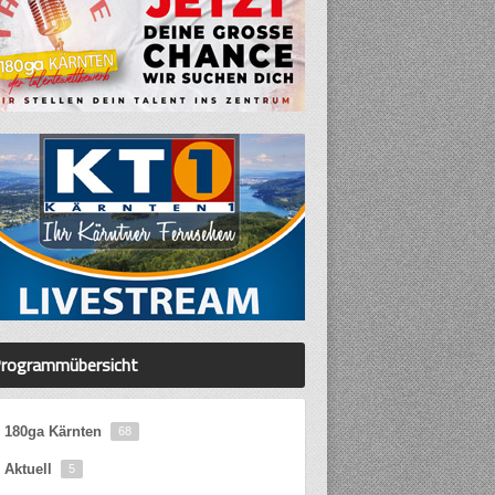
rogrammübersicht
180ga Kärnten
68
Aktuell
5