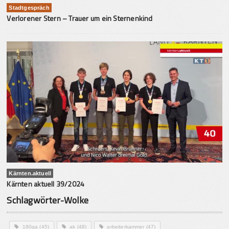
Stadtgespräch
Verlorener Stern – Trauer um ein Sternenkind
Kärnten.aktuell
Kärnten aktuell 39/2024
Schlagwörter-Wolke
180ga
(45)
ak
(48)
arbeiterkammer
(47)