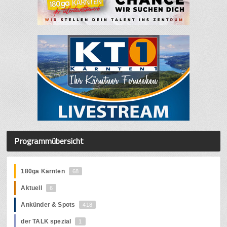
Programmübersicht
180ga Kärnten
68
Aktuell
6
Ankünder & Spots
418
der TALK spezial
1