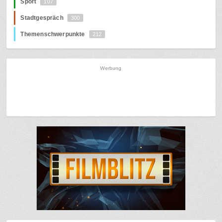
Sport
107
Stadtgespräch
300
Themenschwerpunkte
212
Werbung