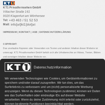
KT1 Privatfernsehen GmbH
Villacher Straße 161
9020 Klagenfurt am Wörthersee
+43 463 / 51 52 53
Tel:
info[at]kt1[dot]at
Mail:
IMPRESSUM
|
KONTAKT
|
AGB
|
DATENSCHUTZERKLÄRUNG
COPYRIGHT:
Das unerlaubte Kopieren oder Verwenden von Texten und anderen Inhalten dieser Website ist
untersagt. KT1 Privatfernsehen GmbH behält sich alle Urheberrechte an Videos, Texten, Bildern
und sonstigen Inhalten dieser Website vor.
Datenschutzinformation
PARTNERLINKS:
Wir verwenden Technologien wie Cookies, um Geräteinformationen zu
speichern und/oder darauf zuzugreifen. Wir tun dies, um das
Surferlebnis zu verbessern und um (nicht) personalisierte Werbung
anzuzeigen. Wenn du diesen Technologien zustimmst, können wir Daten
wie das Surfverhalten oder eindeutige IDs auf dieser Website
verarbeiten. Wenn du deine Zustimmung nicht erteilst oder zurückziehst,
können bestimmte Funktionen beeinträchtigt werden.