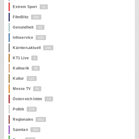
Extrem Sport
21
FilmBlitz
194
Gesundheit
63
Infoservice
560
Kärnten.aktuell
245
KT1 Live
3
Kulinarik
36
Kultur
122
Messe TV
94
Österreich Intim
14
Politik
278
Regionales
942
Spontan
204