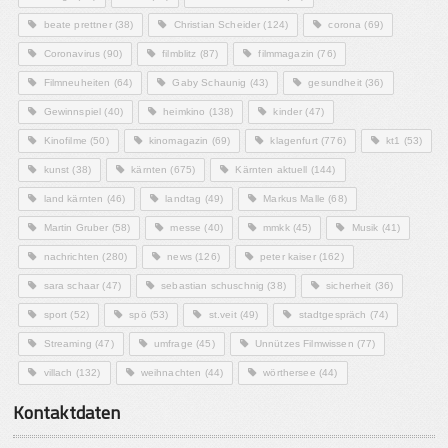
beate prettner
(38)
Christian Scheider
(124)
corona
(69)
Coronavirus
(90)
filmblitz
(87)
filmmagazin
(76)
Filmneuheiten
(64)
Gaby Schaunig
(43)
gesundheit
(36)
Gewinnspiel
(40)
heimkino
(138)
kinder
(47)
Kinofilme
(50)
kinomagazin
(69)
klagenfurt
(776)
kt1
(53)
kunst
(38)
kärnten
(675)
Kärnten aktuell
(144)
land kärnten
(46)
landtag
(49)
Markus Malle
(68)
Martin Gruber
(58)
messe
(40)
mmkk
(45)
Musik
(41)
nachrichten
(280)
news
(126)
peter kaiser
(162)
sara schaar
(47)
sebastian schuschnig
(38)
sicherheit
(36)
sport
(52)
spö
(53)
st.veit
(49)
stadtgespräch
(74)
Streaming
(47)
umfrage
(45)
Unnützes Filmwissen
(77)
villach
(132)
weihnachten
(44)
wörthersee
(44)
Kontaktdaten