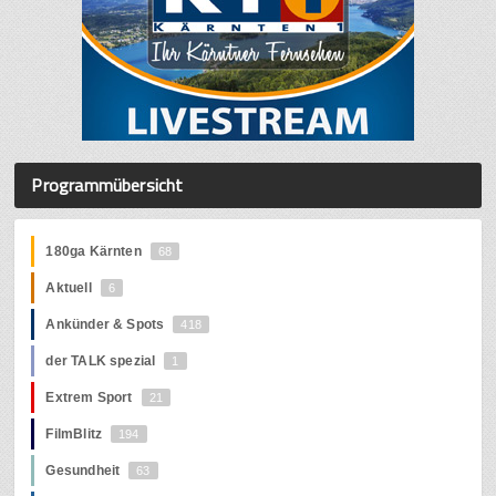
Programmübersicht
180ga Kärnten
68
Aktuell
6
Ankünder & Spots
418
der TALK spezial
1
Extrem Sport
21
FilmBlitz
194
Gesundheit
63