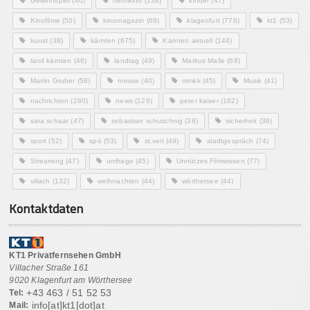
Gewinnspiel
(40)
heimkino
(138)
kinder
(47)
Kinofilme
(50)
kinomagazin
(69)
klagenfurt
(776)
kt1
(53)
kunst
(38)
kärnten
(675)
Kärnten aktuell
(144)
land kärnten
(46)
landtag
(49)
Markus Malle
(68)
Martin Gruber
(58)
messe
(40)
mmkk
(45)
Musik
(41)
nachrichten
(280)
news
(126)
peter kaiser
(162)
sara schaar
(47)
sebastian schuschnig
(38)
sicherheit
(36)
sport
(52)
spö
(53)
st.veit
(49)
stadtgespräch
(74)
Streaming
(47)
umfrage
(45)
Unnützes Filmwissen
(77)
villach
(132)
weihnachten
(44)
wörthersee
(44)
Kontaktdaten
KT1 Privatfernsehen GmbH
Villacher Straße 161
9020 Klagenfurt am Wörthersee
+43 463 / 51 52 53
Tel:
info[at]kt1[dot]at
Mail: