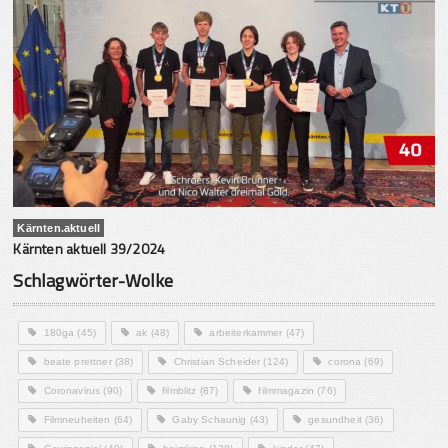
Kärnten.aktuell
Kärnten aktuell 39/2024
Schlagwörter-Wolke
180ga
(45)
ak
(48)
arbeiterkammer
(47)
beate prettner
(38)
Christian Scheider
(124)
corona
(69)
Coronavirus
(90)
filmblitz
(87)
filmmagazin
(76)
Filmneuheiten
(64)
Gaby Schaunig
(43)
gesundheit
(36)