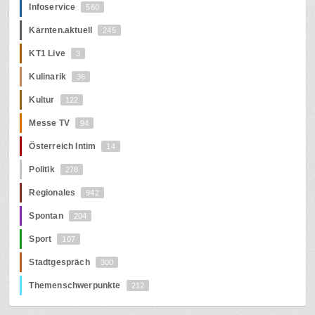
Infoservice
560
Kärnten.aktuell
245
KT1 Live
3
Kulinarik
36
Kultur
122
Messe TV
94
Österreich Intim
14
Politik
278
Regionales
942
Spontan
204
Sport
107
Stadtgespräch
300
Themenschwerpunkte
212