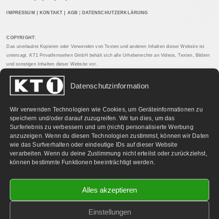
IMPRESSUM
|
KONTAKT
|
AGB
|
DATENSCHUTZERKLÄRUNG
COPYRIGHT:
Das unerlaubte Kopieren oder Verwenden von Texten und anderen Inhalten dieser Website ist
untersagt. KT1 Privatfernsehen GmbH behält sich alle Urheberrechte an Videos, Texten, Bildern
und sonstigen Inhalten dieser Website vor.
Datenschutzinformation
PARTNERLINKS:
Wir verwenden Technologien wie Cookies, um Geräteinformationen zu
speichern und/oder darauf zuzugreifen. Wir tun dies, um das
Surferlebnis zu verbessern und um (nicht) personalisierte Werbung
anzuzeigen. Wenn du diesen Technologien zustimmst, können wir Daten
wie das Surfverhalten oder eindeutige IDs auf dieser Website
verarbeiten. Wenn du deine Zustimmung nicht erteilst oder zurückziehst,
können bestimmte Funktionen beeinträchtigt werden.
Alles akzeptieren
Einstellungen
©
2026 KT1 Privatfernsehen - Alle Rechte vorbehalten.