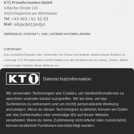
KT1 Privatfernsehen GmbH
Villacher Straße 161
9020 Klagenfurt am Wörthersee
+43 463 / 51 52 53
Tel:
info[at]kt1[dot]at
Mail:
IMPRESSUM
|
KONTAKT
|
AGB
|
DATENSCHUTZERKLÄRUNG
COPYRIGHT:
Das unerlaubte Kopieren oder Verwenden von Texten und anderen Inhalten dieser Website ist
untersagt. KT1 Privatfernsehen GmbH behält sich alle Urheberrechte an Videos, Texten, Bildern
und sonstigen Inhalten dieser Website vor.
Datenschutzinformation
PARTNERLINKS:
Wir verwenden Technologien wie Cookies, um Geräteinformationen zu
speichern und/oder darauf zuzugreifen. Wir tun dies, um das
Surferlebnis zu verbessern und um (nicht) personalisierte Werbung
anzuzeigen. Wenn du diesen Technologien zustimmst, können wir Daten
wie das Surfverhalten oder eindeutige IDs auf dieser Website
verarbeiten. Wenn du deine Zustimmung nicht erteilst oder zurückziehst,
können bestimmte Funktionen beeinträchtigt werden.