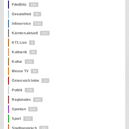
FilmBlitz
194
Gesundheit
63
Infoservice
560
Kärnten.aktuell
245
KT1 Live
3
Kulinarik
36
Kultur
121
Messe TV
94
Österreich Intim
14
Politik
278
Regionales
940
Spontan
204
Sport
107
Stadtgespräch
300