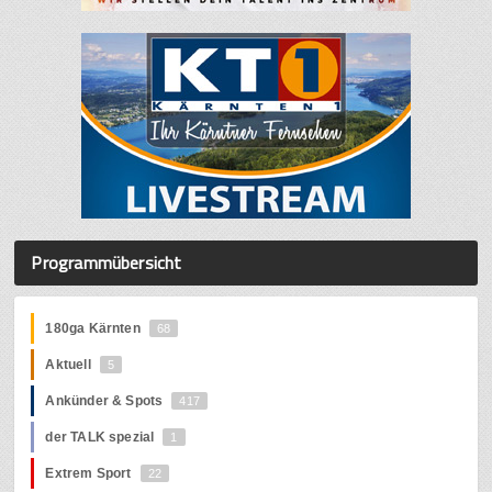
Programmübersicht
180ga Kärnten
68
Aktuell
5
Ankünder & Spots
417
der TALK spezial
1
Extrem Sport
22