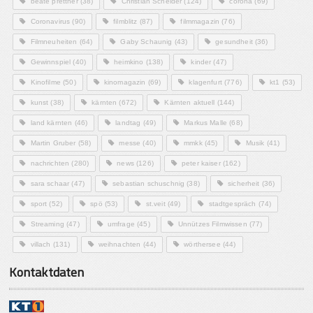
beate prettner
(38)
Christian Scheider
(124)
corona
(69)
Coronavirus
(90)
filmblitz
(87)
filmmagazin
(76)
Filmneuheiten
(64)
Gaby Schaunig
(43)
gesundheit
(36)
Gewinnspiel
(40)
heimkino
(138)
kinder
(47)
Kinofilme
(50)
kinomagazin
(69)
klagenfurt
(776)
kt1
(53)
kunst
(38)
kärnten
(672)
Kärnten aktuell
(144)
land kärnten
(46)
landtag
(49)
Markus Malle
(68)
Martin Gruber
(58)
messe
(40)
mmkk
(45)
Musik
(41)
nachrichten
(280)
news
(126)
peter kaiser
(162)
sara schaar
(47)
sebastian schuschnig
(38)
sicherheit
(36)
sport
(52)
spö
(53)
st.veit
(49)
stadtgespräch
(74)
Streaming
(47)
umfrage
(45)
Unnützes Filmwissen
(77)
villach
(131)
weihnachten
(44)
wörthersee
(44)
Kontaktdaten