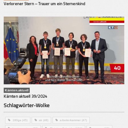
Verlorener Stern – Trauer um ein Sternenkind
Kärnten.aktuell
Kärnten aktuell 39/2024
Schlagwörter-Wolke
180ga
(45)
ak
(48)
arbeiterkammer
(47)