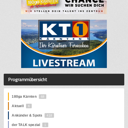
Programmübersicht
180ga Kärnten
68
Aktuell
6
Ankünder & Spots
418
der TALK spezial
1