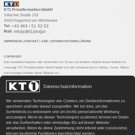
KT1 Privatfernsehen GmbH
Villacher Straße 161
9020 Klagenfurt am Wörthersee
+43 463 / 51 52 53
Tel:
info[at]kt1[dot]at
Mail:
IMPRESSUM
|
KONTAKT
|
AGB
|
DATENSCHUTZERKLÄRUNG
COPYRIGHT:
Das unerlaubte Kopieren oder Verwenden von Texten und anderen Inhalten dieser Website ist
untersagt. KT1 Privatfernsehen GmbH behält sich alle Urheberrechte an Videos, Texten, Bildern
und sonstigen Inhalten dieser Website vor.
Datenschutzinformation
PARTNERLINKS:
Wir verwenden Technologien wie Cookies, um Geräteinformationen zu
speichern und/oder darauf zuzugreifen. Wir tun dies, um das
Surferlebnis zu verbessern und um (nicht) personalisierte Werbung
anzuzeigen. Wenn du diesen Technologien zustimmst, können wir Daten
wie das Surfverhalten oder eindeutige IDs auf dieser Website
verarbeiten. Wenn du deine Zustimmung nicht erteilst oder zurückziehst,
können bestimmte Funktionen beeinträchtigt werden.