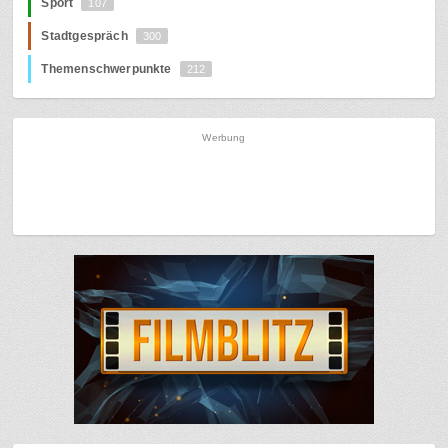
Sport
107
Stadtgespräch
300
Themenschwerpunkte
212
Werbung