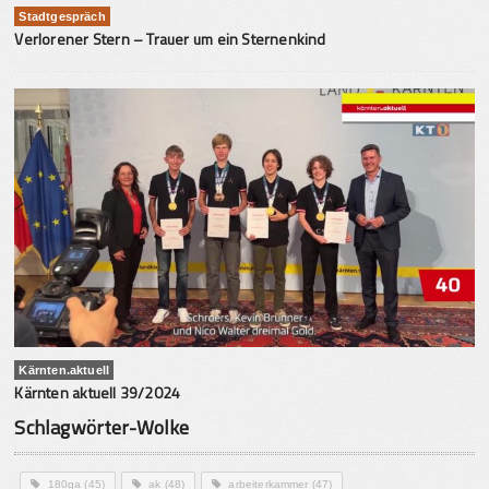
Stadtgespräch
Verlorener Stern – Trauer um ein Sternenkind
Kärnten.aktuell
Kärnten aktuell 39/2024
Schlagwörter-Wolke
180ga
(45)
ak
(48)
arbeiterkammer
(47)