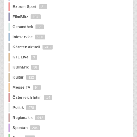
Extrem Sport
21
FilmBlitz
194
Gesundheit
63
Infoservice
560
Kärnten.aktuell
245
KT1 Live
3
Kulinarik
36
Kultur
122
Messe TV
94
Österreich Intim
14
Politik
278
Regionales
942
Spontan
204