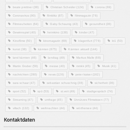
beate prettner
(38)
Christian Scheider
(124)
corona
(69)
Coronavirus
(90)
filmblitz
(87)
filmmagazin
(76)
Filmneuheiten
(64)
Gaby Schaunig
(43)
gesundheit
(36)
Gewinnspiel
(40)
heimkino
(138)
kinder
(47)
Kinofilme
(50)
kinomagazin
(69)
klagenfurt
(776)
kt1
(53)
kunst
(38)
kärnten
(675)
Kärnten aktuell
(144)
land kärnten
(46)
landtag
(49)
Markus Malle
(68)
Martin Gruber
(58)
messe
(40)
mmkk
(45)
Musik
(41)
nachrichten
(280)
news
(126)
peter kaiser
(162)
sara schaar
(47)
sebastian schuschnig
(38)
sicherheit
(36)
sport
(52)
spö
(53)
st.veit
(49)
stadtgespräch
(74)
Streaming
(47)
umfrage
(45)
Unnützes Filmwissen
(77)
villach
(132)
weihnachten
(44)
wörthersee
(44)
Kontaktdaten