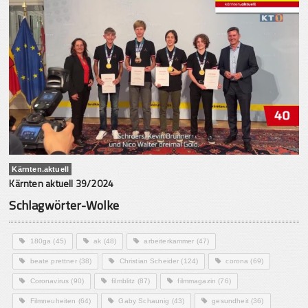
Kärnten.aktuell
Kärnten aktuell 39/2024
Schlagwörter-Wolke
180ga
(45)
ak
(48)
arbeiterkammer
(47)
beate prettner
(38)
Christian Scheider
(124)
corona
(69)
Coronavirus
(90)
filmblitz
(87)
filmmagazin
(76)
Filmneuheiten
(64)
Gaby Schaunig
(43)
gesundheit
(36)