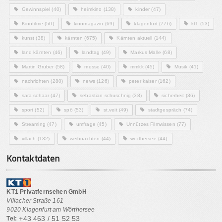
Gewinnspiel
(40)
heimkino
(138)
kinder
(47)
Kinofilme
(50)
kinomagazin
(69)
klagenfurt
(776)
kt1
(53)
kunst
(38)
kärnten
(675)
Kärnten aktuell
(144)
land kärnten
(46)
landtag
(49)
Markus Malle
(68)
Martin Gruber
(58)
messe
(40)
mmkk
(45)
Musik
(41)
nachrichten
(280)
news
(126)
peter kaiser
(162)
sara schaar
(47)
sebastian schuschnig
(38)
sicherheit
(36)
sport
(52)
spö
(53)
st.veit
(49)
stadtgespräch
(74)
Streaming
(47)
umfrage
(45)
Unnützes Filmwissen
(77)
villach
(132)
weihnachten
(44)
wörthersee
(44)
Kontaktdaten
KT1 Privatfernsehen GmbH
Villacher Straße 161
9020 Klagenfurt am Wörthersee
+43 463 / 51 52 53
Tel: