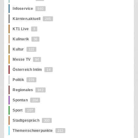
Infoservice
560
Kärnten.aktuell
245
KT1 Live
3
Kulinarik
36
Kultur
122
Messe TV
94
Österreich Intim
14
Politik
278
Regionales
942
Spontan
204
Sport
107
Stadtgespräch
300
Themenschwerpunkte
212