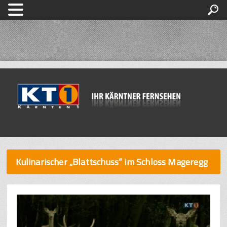
Kulinarischer „Blattschuss“ im Schloss Mageregg