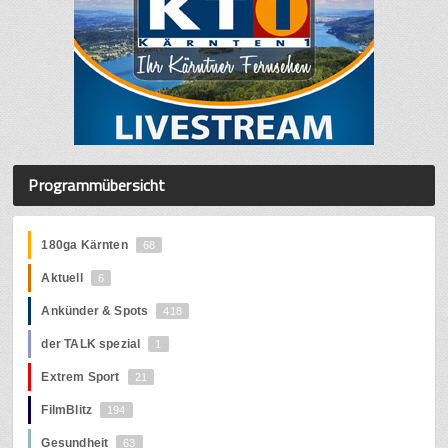
Programmübersicht
180ga Kärnten
68
Aktuell
6
Ankünder & Spots
418
der TALK spezial
1
Extrem Sport
21
FilmBlitz
194
Gesundheit
63