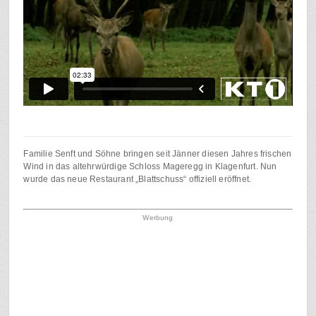
Familie Senft und Söhne bringen seit Jänner diesen Jahres frischen
Wind in das altehrwürdige Schloss Mageregg in Klagenfurt. Nun
wurde das neue Restaurant „Blattschuss“ offiziell eröffnet.
Werbung