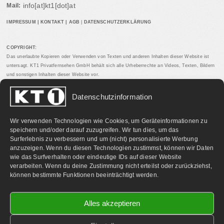
info[at]kt1[dot]at
Mail:
IMPRESSUM
|
KONTAKT
|
AGB
|
DATENSCHUTZERKLÄRUNG
COPYRIGHT:
Das unerlaubte Kopieren oder Verwenden von Texten und anderen Inhalten dieser Website ist
untersagt. KT1 Privatfernsehen GmbH behält sich alle Urheberrechte an Videos, Texten, Bildern
und sonstigen Inhalten dieser Website vor.
Datenschutzinformation
PARTNERLINKS:
Wir verwenden Technologien wie Cookies, um Geräteinformationen zu
speichern und/oder darauf zuzugreifen. Wir tun dies, um das
Surferlebnis zu verbessern und um (nicht) personalisierte Werbung
anzuzeigen. Wenn du diesen Technologien zustimmst, können wir Daten
wie das Surfverhalten oder eindeutige IDs auf dieser Website
verarbeiten. Wenn du deine Zustimmung nicht erteilst oder zurückziehst,
können bestimmte Funktionen beeinträchtigt werden.
Alles akzeptieren