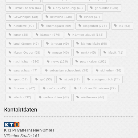
Filmneuheiten
(64)
Gaby Schaunig
(43)
gesundheit
(36)
Gewinnspiel
(40)
heimkino
(138)
kinder
(47)
Kinofilme
(50)
kinomagazin
(69)
klagenfurt
(776)
kt1
(53)
kunst
(38)
kärnten
(676)
Kärnten aktuell
(144)
land kärnten
(46)
landtag
(49)
Markus Malle
(68)
Martin Gruber
(58)
messe
(40)
mmkk
(45)
Musik
(41)
nachrichten
(280)
news
(126)
peter kaiser
(162)
sara schaar
(47)
sebastian schuschnig
(38)
sicherheit
(36)
sport
(52)
spö
(53)
st.veit
(49)
stadtgespräch
(74)
Streaming
(47)
umfrage
(45)
Unnützes Filmwissen
(77)
villach
(132)
weihnachten
(44)
wörthersee
(44)
Kontaktdaten
KT1 Privatfernsehen GmbH
Villacher Straße 161