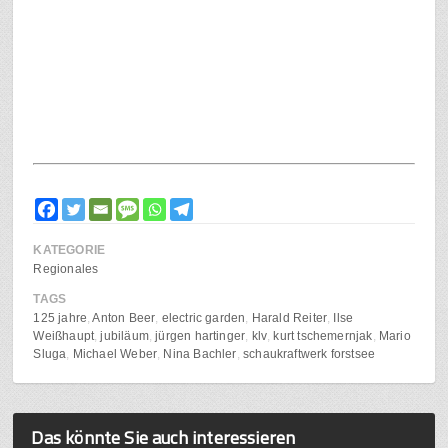
KATEGORIE
Regionales
TAGS
125 jahre
Anton Beer
electric garden
Harald Reiter
Ilse
Weißhaupt
jubiläum
jürgen hartinger
klv
kurt tschemernjak
Mario
Sluga
Michael Weber
Nina Bachler
schaukraftwerk forstsee
Das könnte Sie auch interessieren