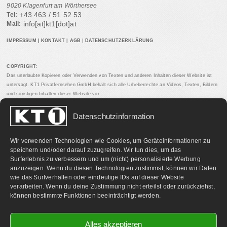
9020 Klagenfurt am Wörthersee
+43 463 / 51 52 53
Tel:
info[at]kt1[dot]at
Mail:
IMPRESSUM
|
KONTAKT
|
AGB
|
DATENSCHUTZERKLÄRUNG
COPYRIGHT:
Das unerlaubte Kopieren oder Verwenden von Texten und anderen Inhalten dieser Website ist
untersagt. KT1 Privatfernsehen GmbH behält sich alle Urheberrechte an Videos, Texten, Bildern
und sonstigen Inhalten dieser Website vor.
Datenschutzinformation
PARTNERLINKS:
Wir verwenden Technologien wie Cookies, um Geräteinformationen zu
speichern und/oder darauf zuzugreifen. Wir tun dies, um das
Surferlebnis zu verbessern und um (nicht) personalisierte Werbung
anzuzeigen. Wenn du diesen Technologien zustimmst, können wir Daten
wie das Surfverhalten oder eindeutige IDs auf dieser Website
verarbeiten. Wenn du deine Zustimmung nicht erteilst oder zurückziehst,
können bestimmte Funktionen beeinträchtigt werden.
Alles akzeptieren