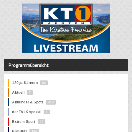
Programmübersicht
180ga Kärnten
68
Aktuell
7
Ankünder & Spots
418
der TALK spezial
1
Extrem Sport
22
FilmBlitz
194