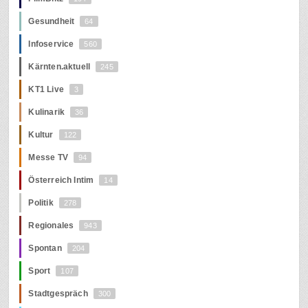
Gesundheit
64
Infoservice
560
Kärnten.aktuell
245
KT1 Live
3
Kulinarik
36
Kultur
122
Messe TV
94
Österreich Intim
14
Politik
278
Regionales
943
Spontan
204
Sport
107
Stadtgespräch
300