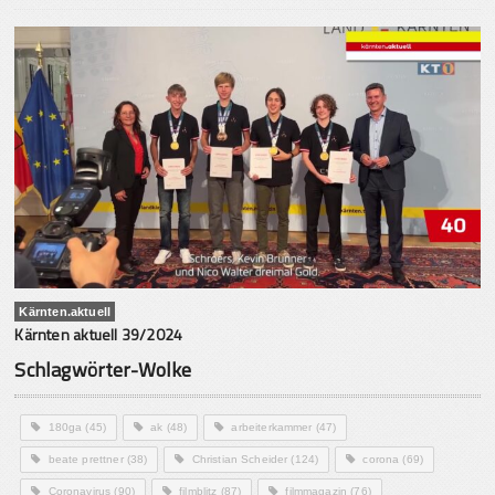
Kärnten.aktuell
Kärnten aktuell 39/2024
Schlagwörter-Wolke
180ga
(45)
ak
(48)
arbeiterkammer
(47)
beate prettner
(38)
Christian Scheider
(124)
corona
(69)
Coronavirus
(90)
filmblitz
(87)
filmmagazin
(76)