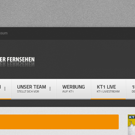
ssum
M
UNSER TEAM
WERBUNG
KT1 LIVE
1
STELLT SICH VOR
AUF KT1
KT1 LIVESTREAM
D