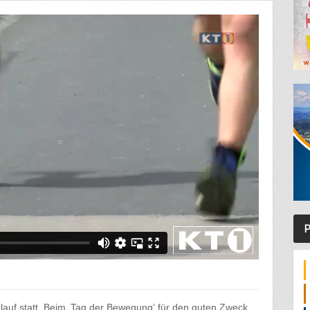
P
nlauf statt. Beim ‚Tag der Bewegung‘ für den guten Zweck