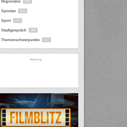
Regionales
942
Spontan
204
Sport
107
Stadtgespräch
300
Themenschwerpunkte
212
Werbung