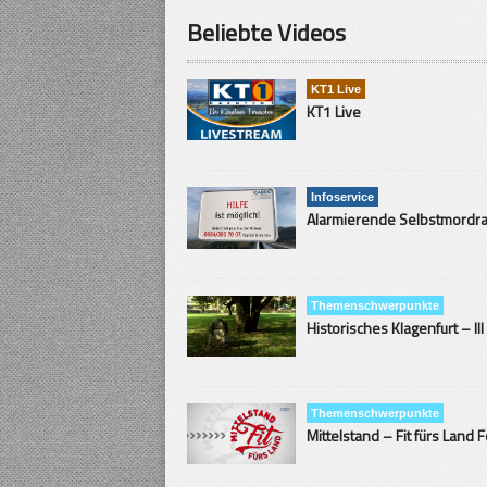
Beliebte Videos
KT1 Live
KT1 Live
Infoservice
Themenschwerpunkte
Historisches Klagenfurt – III
Themenschwerpunkte