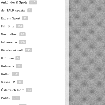
Ankünder & Spots
418
der TALK spezial
1
Extrem Sport
22
FilmBlitz
194
Gesundheit
63
Infoservice
560
Kärnten.aktuell
245
KT1 Live
3
Kulinarik
36
Kultur
122
Messe TV
94
Österreich Intim
14
Politik
278