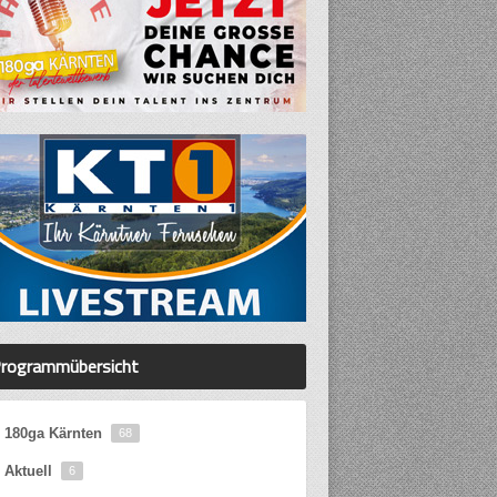
rogrammübersicht
180ga Kärnten
68
Aktuell
6