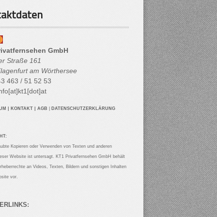
aktdaten
rivatfernsehen GmbH
her Straße 161
lagenfurt am Wörthersee
3 463 / 51 52 53
nfo[at]kt1[dot]at
SUM
|
KONTAKT
|
AGB
|
DATENSCHUTZERKLÄRUNG
HT:
aubte Kopieren oder Verwenden von Texten und anderen
ieser Website ist untersagt. KT1 Privatfernsehen GmbH behält
Urheberrechte an Videos, Texten, Bildern und sonstigen Inhalten
site vor.
ERLINKS: