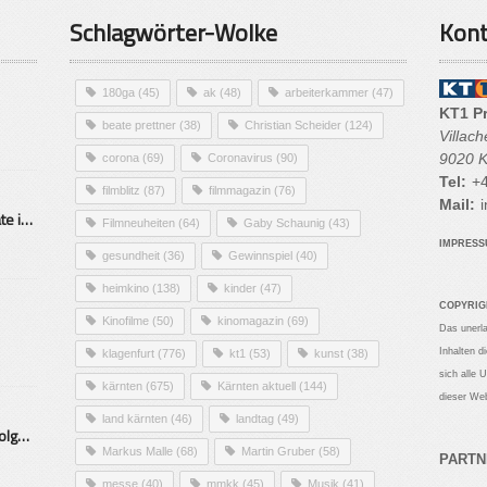
Schlagwörter-Wolke
Kont
180ga
(45)
ak
(48)
arbeiterkammer
(47)
KT1 P
beate prettner
(38)
Christian Scheider
(124)
Villac
9020 K
corona
(69)
Coronavirus
(90)
Tel:
+4
filmblitz
(87)
filmmagazin
(76)
Mail:
i
Alarmierende Selbstmordrate in Kärnten
Filmneuheiten
(64)
Gaby Schaunig
(43)
IMPRES
gesundheit
(36)
Gewinnspiel
(40)
heimkino
(138)
kinder
(47)
COPYRIG
Kinofilme
(50)
kinomagazin
(69)
Das unerl
Inhalten d
klagenfurt
(776)
kt1
(53)
kunst
(38)
sich alle 
kärnten
(675)
Kärnten aktuell
(144)
dieser Web
land kärnten
(46)
landtag
(49)
Mittelstand – Fit fürs Land Folge 9- Konditor
Markus Malle
(68)
Martin Gruber
(58)
PARTN
messe
(40)
mmkk
(45)
Musik
(41)