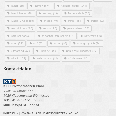
kunst
(38)
kärnten
(674)
Kärnten aktuell
(144)
land kärnten
(46)
landtag
(49)
Markus Malle
(68)
Martin Gruber
(58)
messe
(40)
mmkk
(45)
Musik
(41)
nachrichten
(280)
news
(126)
peter kaiser
(162)
sara schaar
(47)
sebastian schuschnig
(38)
sicherheit
(36)
sport
(52)
spö
(53)
st.veit
(49)
stadtgespräch
(74)
Streaming
(47)
umfrage
(45)
Unnützes Filmwissen
(77)
villach
(132)
weihnachten
(44)
wörthersee
(44)
Kontaktdaten
KT1 Privatfernsehen GmbH
Villacher Straße 161
9020 Klagenfurt am Wörthersee
+43 463 / 51 52 53
Tel:
info[at]kt1[dot]at
Mail:
IMPRESSUM
|
KONTAKT
|
AGB
|
DATENSCHUTZERKLÄRUNG