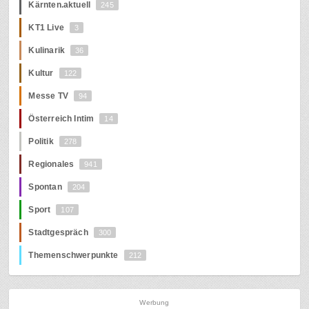
Kärnten.aktuell
245
KT1 Live
3
Kulinarik
36
Kultur
122
Messe TV
94
Österreich Intim
14
Politik
278
Regionales
941
Spontan
204
Sport
107
Stadtgespräch
300
Themenschwerpunkte
212
Werbung