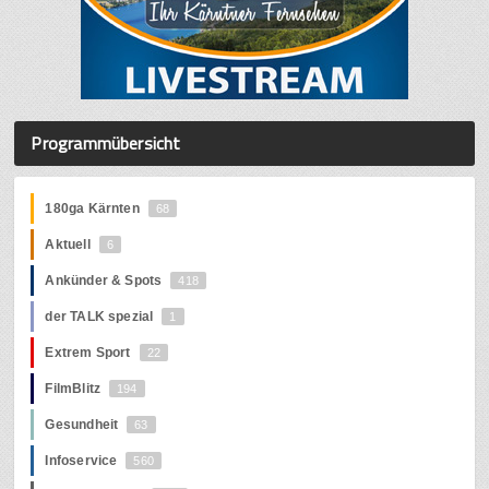
Programmübersicht
180ga Kärnten
68
Aktuell
6
Ankünder & Spots
418
der TALK spezial
1
Extrem Sport
22
FilmBlitz
194
Gesundheit
63
Infoservice
560