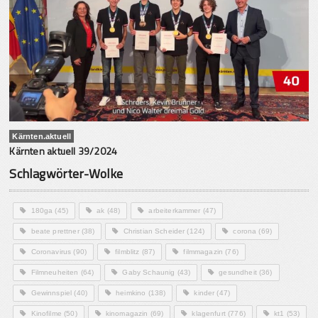
Kärnten.aktuell
Kärnten aktuell 39/2024
Schlagwörter-Wolke
180ga
(45)
ak
(48)
arbeiterkammer
(47)
beate prettner
(38)
Christian Scheider
(124)
corona
(69)
Coronavirus
(90)
filmblitz
(87)
filmmagazin
(76)
Filmneuheiten
(64)
Gaby Schaunig
(43)
gesundheit
(36)
Gewinnspiel
(40)
heimkino
(138)
kinder
(47)
Kinofilme
(50)
kinomagazin
(69)
klagenfurt
(776)
kt1
(53)