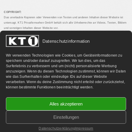
COPYRIGHT:
Das unerlaubte Kopieren oder Verwenden von Texten und anderen Inhalten dieser Website ist
untersagt. KT1 Privatfernsehen GmbH behält sich alle Urheberrechte an Videos, Texten, Bildern
und sonstigen Inhalten dieser Website vor.
Datenschutzinformation
PARTNERLINKS:
Wir verwenden Technologien wie Cookies, um Geräteinformationen zu
speichern und/oder darauf zuzugreifen. Wir tun dies, um das
Surferlebnis zu verbessern und um (nicht) personalisierte Werbung
anzuzeigen. Wenn du diesen Technologien zustimmst, können wir Daten
wie das Surfverhalten oder eindeutige IDs auf dieser Website
verarbeiten. Wenn du deine Zustimmung nicht erteilst oder zurückziehst,
können bestimmte Funktionen beeinträchtigt werden.
Alles akzeptieren
Einstellungen
©
2026 KT1 Privatfernsehen - Alle Rechte vorbehalten.
Homepage & Webbetreuung DF-Media.at
Datenschutzerklärung
Impressum