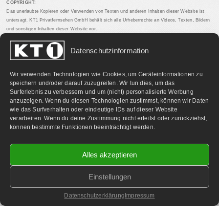
COPYRIGHT:
Das unerlaubte Kopieren oder Verwenden von Texten und anderen Inhalten dieser Website ist
untersagt. KT1 Privatfernsehen GmbH behält sich alle Urheberrechte an Videos, Texten, Bildern
und sonstigen Inhalten dieser Website vor.
Datenschutzinformation
PARTNERLINKS:
Wir verwenden Technologien wie Cookies, um Geräteinformationen zu
speichern und/oder darauf zuzugreifen. Wir tun dies, um das
Surferlebnis zu verbessern und um (nicht) personalisierte Werbung
anzuzeigen. Wenn du diesen Technologien zustimmst, können wir Daten
wie das Surfverhalten oder eindeutige IDs auf dieser Website
verarbeiten. Wenn du deine Zustimmung nicht erteilst oder zurückziehst,
können bestimmte Funktionen beeinträchtigt werden.
Alles akzeptieren
Einstellungen
©
2026 KT1 Privatfernsehen - Alle Rechte vorbehalten.
Homepage & Webbetreuung DF-Media.at
Datenschutzerklärung
Impressum