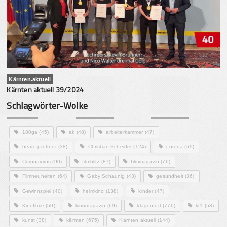
Kärnten.aktuell
Kärnten aktuell 39/2024
Schlagwörter-Wolke
180ga
(45)
ak
(48)
arbeiterkammer
(47)
beate prettner
(38)
Christian Scheider
(124)
corona
(69)
Coronavirus
(90)
filmblitz
(87)
filmmagazin
(76)
Filmneuheiten
(64)
Gaby Schaunig
(43)
gesundheit
(36)
Gewinnspiel
(40)
heimkino
(138)
kinder
(47)
Kinofilme
(50)
kinomagazin
(69)
klagenfurt
(776)
kt1
(53)
kunst
(38)
kärnten
(675)
Kärnten aktuell
(144)