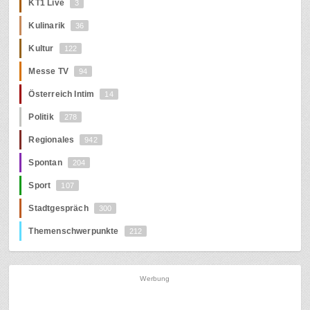
KT1 Live
3
Kulinarik
36
Kultur
122
Messe TV
94
Österreich Intim
14
Politik
278
Regionales
942
Spontan
204
Sport
107
Stadtgespräch
300
Themenschwerpunkte
212
Werbung