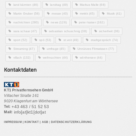
land kärnten
(46)
landtag
(49)
Markus Malle
(68)
Martin Gruber
(58)
messe
(40)
mmkk
(45)
Musik
(41)
nachrichten
(280)
news
(126)
peter kaiser
(162)
sara schaar
(47)
sebastian schuschnig
(38)
sicherheit
(36)
sport
(52)
spö
(53)
st.veit
(49)
stadtgespräch
(74)
Streaming
(47)
umfrage
(45)
Unnützes Filmwissen
(77)
villach
(132)
weihnachten
(44)
wörthersee
(44)
Kontaktdaten
KT1 Privatfernsehen GmbH
Villacher Straße 161
9020 Klagenfurt am Wörthersee
+43 463 / 51 52 53
Tel:
info[at]kt1[dot]at
Mail:
IMPRESSUM
|
KONTAKT
|
AGB
|
DATENSCHUTZERKLÄRUNG