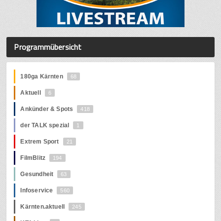
Programmübersicht
180ga Kärnten
68
Aktuell
6
Ankünder & Spots
418
der TALK spezial
1
Extrem Sport
21
FilmBlitz
194
Gesundheit
63
Infoservice
560
Kärnten.aktuell
245