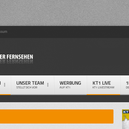
ssum
M
UNSER TEAM
WERBUNG
KT1 LIVE
1
STELLT SICH VOR
AUF KT1
KT1 LIVESTREAM
D