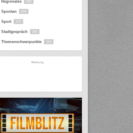
Regionales
940
Spontan
204
Sport
107
Stadtgespräch
300
Themenschwerpunkte
212
Werbung