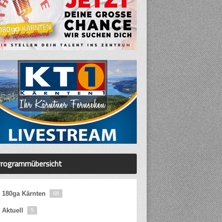
rogrammübersicht
180ga Kärnten
68
Aktuell
5