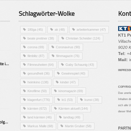
Schlagwörter-Wolke
Kont
180ga
(45)
ak
(48)
arbeiterkammer
(47)
KT1 P
beate prettner
(38)
Christian Scheider
(124)
Villac
9020 K
corona
(69)
Coronavirus
(90)
Tel:
+4
filmblitz
(87)
filmmagazin
(76)
Mail:
i
Alarmierende Selbstmordrate in Kärnten
Filmneuheiten
(64)
Gaby Schaunig
(43)
IMPRES
gesundheit
(36)
Gewinnspiel
(40)
heimkino
(138)
kinder
(47)
COPYRIG
Kinofilme
(50)
kinomagazin
(69)
Das unerl
Inhalten d
klagenfurt
(776)
kt1
(53)
kunst
(38)
sich alle 
kärnten
(672)
Kärnten aktuell
(144)
dieser Web
land kärnten
(46)
landtag
(49)
Mittelstand – Fit fürs Land Folge 9- Konditor
Markus Malle
(68)
Martin Gruber
(58)
PARTN