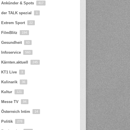
Ankünder & Spots
417
der TALK spezial
1
Extrem Sport
22
FilmBlitz
194
Gesundheit
63
Infoservice
560
Kärnten.aktuell
245
KT1 Live
3
Kulinarik
36
Kultur
121
Messe TV
94
Österreich Intim
14
Politik
278