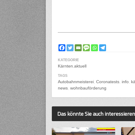
KATEGORIE
Kärnten.aktuell
TAGS
Autobahnmeisterei
Coronatests
info
k
news
wohnbauförderung
Das könnte Sie auch interessieren