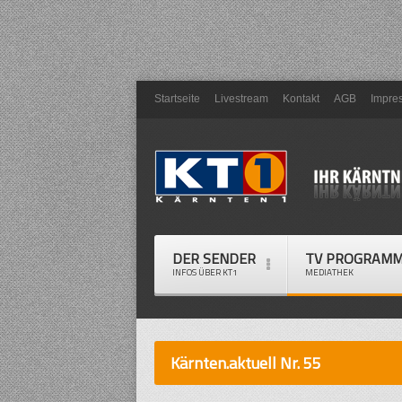
Startseite
Livestream
Kontakt
AGB
Impre
DER SENDER
TV PROGRAM
INFOS ÜBER KT1
MEDIATHEK
Kärnten.aktuell Nr. 55