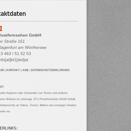
aktdaten
rivatfernsehen GmbH
her Straße 161
lagenfurt am Wörthersee
3 463 / 51 52 53
nfo[at]kt1[dot]at
SUM
|
KONTAKT
|
AGB
|
DATENSCHUTZERKLÄRUNG
HT:
aubte Kopieren oder Verwenden von Texten und anderen
ieser Website ist untersagt. KT1 Privatfernsehen GmbH behält
Urheberrechte an Videos, Texten, Bildern und sonstigen Inhalten
site vor.
ERLINKS: