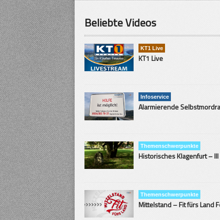
Beliebte Videos
KT1 Live
KT1 Live
Infoservice
Themenschwerpunkte
Historisches Klagenfurt – III
Themenschwerpunkte