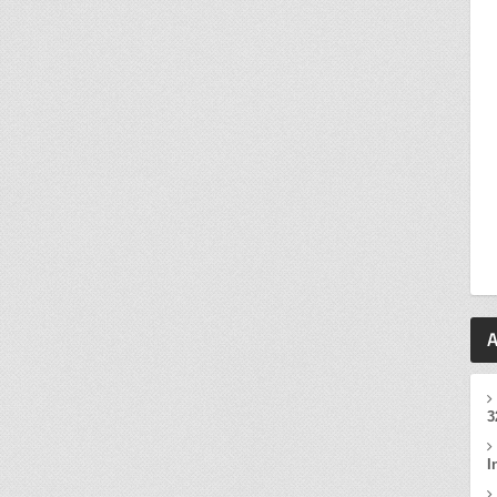
A
3
I