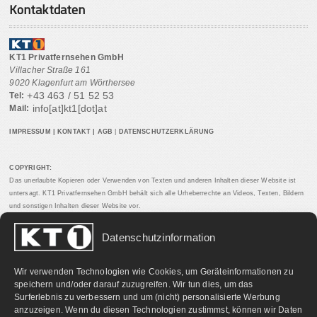
Kontaktdaten
KT1 Privatfernsehen GmbH
Villacher Straße 161
9020 Klagenfurt am Wörthersee
+43 463 / 51 52 53
Tel:
info[at]kt1[dot]at
Mail:
IMPRESSUM
|
KONTAKT
|
AGB
|
DATENSCHUTZERKLÄRUNG
COPYRIGHT:
Das unerlaubte Kopieren oder Verwenden von Texten und anderen Inhalten dieser Website ist
untersagt. KT1 Privatfernsehen GmbH behält sich alle Urheberrechte an Videos, Texten, Bildern
und sonstigen Inhalten dieser Website vor.
Datenschutzinformation
PARTNERLINKS:
Wir verwenden Technologien wie Cookies, um Geräteinformationen zu
speichern und/oder darauf zuzugreifen. Wir tun dies, um das
Surferlebnis zu verbessern und um (nicht) personalisierte Werbung
anzuzeigen. Wenn du diesen Technologien zustimmst, können wir Daten