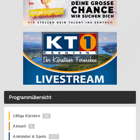
Programmübersicht
180ga Kärnten
68
Aktuell
5
Ankünder & Spots
417