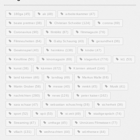
180ga
(45)
ak
(48)
arbeiterkammer
(47)
beate prettner
(38)
Christian Scheider
(124)
corona
(69)
Coronavirus
(90)
filmblitz
(87)
filmmagazin
(76)
Filmneuheiten
(64)
Gaby Schaunig
(43)
gesundheit
(36)
Gewinnspiel
(40)
heimkino
(138)
kinder
(47)
Kinofilme
(50)
kinomagazin
(69)
klagenfurt
(776)
kt1
(53)
kunst
(38)
kärnten
(672)
Kärnten aktuell
(144)
land kärnten
(46)
landtag
(49)
Markus Malle
(68)
Martin Gruber
(58)
messe
(40)
mmkk
(45)
Musik
(41)
nachrichten
(280)
news
(126)
peter kaiser
(162)
sara schaar
(47)
sebastian schuschnig
(38)
sicherheit
(36)
sport
(52)
spö
(53)
st.veit
(49)
stadtgespräch
(74)
Streaming
(47)
umfrage
(45)
Unnützes Filmwissen
(77)
villach
(131)
weihnachten
(44)
wörthersee
(44)