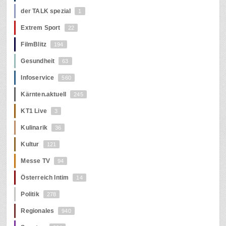
der TALK spezial
1
Extrem Sport
22
FilmBlitz
194
Gesundheit
63
Infoservice
560
Kärnten.aktuell
245
KT1 Live
3
Kulinarik
36
Kultur
121
Messe TV
94
Österreich Intim
14
Politik
278
Regionales
940