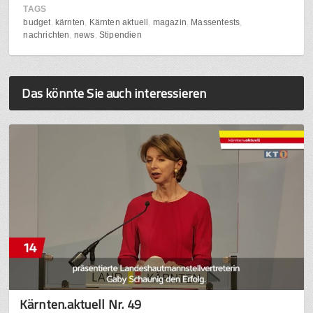
TAGS
budget
kärnten
Kärnten aktuell
magazin
Massentests
nachrichten
news
Stipendien
Das könnte Sie auch interessieren
Kärnten.aktuell Nr. 49