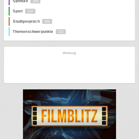
Spontan
204
Sport
107
Stadtgespräch
300
Themenschwerpunkte
212
Werbung