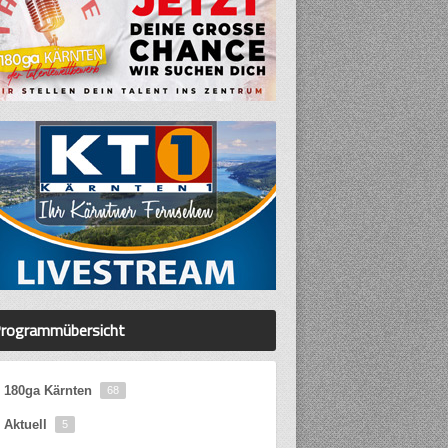
rogrammübersicht
180ga Kärnten
68
Aktuell
5