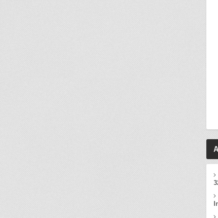
A
3
I