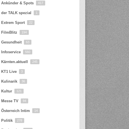
Ankünder & Spots
417
der TALK spezial
1
Extrem Sport
22
FilmBlitz
194
Gesundheit
63
Infoservice
560
Kärnten.aktuell
245
KT1 Live
3
Kulinarik
36
Kultur
121
Messe TV
94
Österreich Intim
14
Politik
278