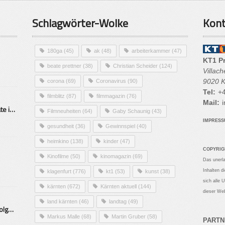
Schlagwörter-Wolke
Kont
180ga
(45)
ak
(48)
arbeiterkammer
(47)
KT1 P
beate prettner
(38)
Christian Scheider
(124)
Villac
9020 K
corona
(69)
Coronavirus
(90)
Tel:
+4
filmblitz
(87)
filmmagazin
(76)
Mail:
i
Alarmierende Selbstmordrate in Kärnten
Filmneuheiten
(64)
Gaby Schaunig
(43)
IMPRES
gesundheit
(36)
Gewinnspiel
(40)
heimkino
(138)
kinder
(47)
COPYRIG
Kinofilme
(50)
kinomagazin
(69)
Das unerl
Inhalten d
klagenfurt
(776)
kt1
(53)
kunst
(38)
sich alle 
kärnten
(672)
Kärnten aktuell
(144)
dieser Web
land kärnten
(46)
landtag
(49)
Mittelstand – Fit fürs Land Folge 9- Konditor
Markus Malle
(68)
Martin Gruber
(58)
PARTN