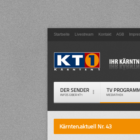
Startseite
Livestream
Kontakt
AGB
Impre
DER SENDER
TV PROGRAM
INFOS ÜBER KT1
MEDIATHEK
Kärnten.aktuell Nr. 43