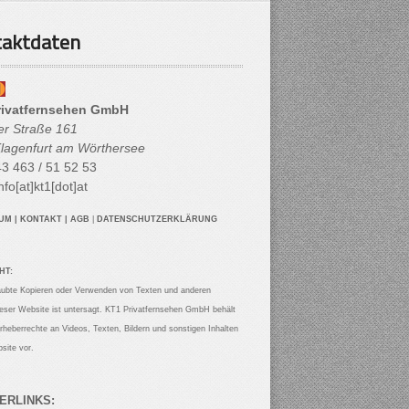
aktdaten
rivatfernsehen GmbH
her Straße 161
lagenfurt am Wörthersee
3 463 / 51 52 53
nfo[at]kt1[dot]at
SUM
|
KONTAKT
|
AGB
|
DATENSCHUTZERKLÄRUNG
HT:
aubte Kopieren oder Verwenden von Texten und anderen
ieser Website ist untersagt. KT1 Privatfernsehen GmbH behält
Urheberrechte an Videos, Texten, Bildern und sonstigen Inhalten
site vor.
ERLINKS: