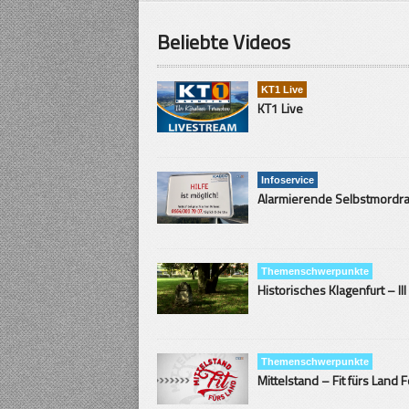
Beliebte Videos
KT1 Live
KT1 Live
Infoservice
Themenschwerpunkte
Historisches Klagenfurt – III
Themenschwerpunkte