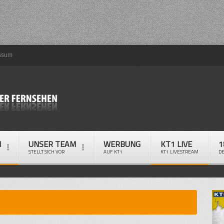
ssum
M
UNSER TEAM
WERBUNG
KT1 LIVE
1
STELLT SICH VOR
AUF KT1
KT1 LIVESTREAM
D