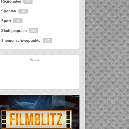
Regionales
940
Spontan
204
Sport
107
Stadtgespräch
300
Themenschwerpunkte
212
Werbung