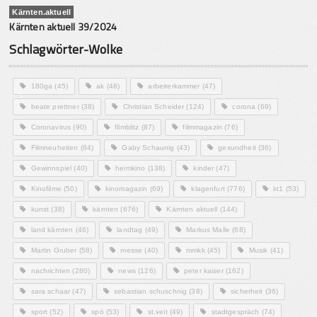
Kärnten.aktuell
Kärnten aktuell 39/2024
Schlagwörter-Wolke
180ga
(45)
ak
(48)
arbeiterkammer
(47)
beate prettner
(38)
Christian Scheider
(124)
corona
(69)
Coronavirus
(90)
filmblitz
(87)
filmmagazin
(76)
Filmneuheiten
(64)
Gaby Schaunig
(43)
gesundheit
(36)
Gewinnspiel
(40)
heimkino
(138)
kinder
(47)
Kinofilme
(50)
kinomagazin
(69)
klagenfurt
(776)
kt1
(53)
kunst
(38)
kärnten
(676)
Kärnten aktuell
(144)
land kärnten
(46)
landtag
(49)
Markus Malle
(68)
Martin Gruber
(58)
messe
(40)
mmkk
(45)
Musik
(41)
nachrichten
(280)
news
(126)
peter kaiser
(162)
sara schaar
(47)
sebastian schuschnig
(38)
sicherheit
(36)
sport
(52)
spö
(53)
st.veit
(49)
stadtgespräch
(74)