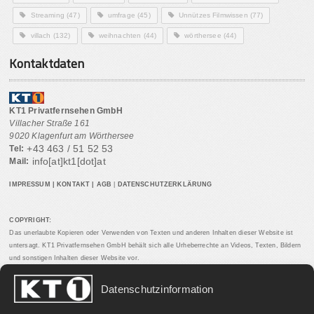
Streaming
(47)
umfrage
(45)
Unnützes Filmwissen
(77)
villach
(132)
weihnachten
(44)
wörthersee
(44)
Kontaktdaten
KT1 Privatfernsehen GmbH
Villacher Straße 161
9020 Klagenfurt am Wörthersee
+43 463 / 51 52 53
Tel:
info[at]kt1[dot]at
Mail:
IMPRESSUM
|
KONTAKT
|
AGB
|
DATENSCHUTZERKLÄRUNG
COPYRIGHT:
Das unerlaubte Kopieren oder Verwenden von Texten und anderen Inhalten dieser Website ist
untersagt. KT1 Privatfernsehen GmbH behält sich alle Urheberrechte an Videos, Texten, Bildern
und sonstigen Inhalten dieser Website vor.
Datenschutzinformation
PARTNERLINKS: