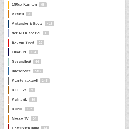
180ga Kärnten
68
Aktuell
6
Ankünder & Spots
418
der TALK spezial
1
Extrem Sport
22
FilmBlitz
194
Gesundheit
64
Infoservice
560
Kärnten.aktuell
245
KT1 Live
3
Kulinarik
36
Kultur
122
Messe TV
94
Österreich Intim
14