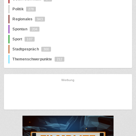
Politik
278
Regionales
943
Spontan
204
Sport
107
Stadtgespräch
300
Themenschwerpunkte
212
Werbung