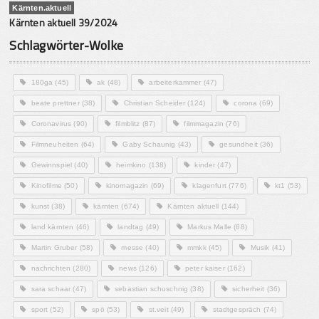
Kärnten.aktuell
Kärnten aktuell 39/2024
Schlagwörter-Wolke
180ga
(45)
ak
(48)
arbeiterkammer
(47)
beate prettner
(38)
Christian Scheider
(124)
corona
(69)
Coronavirus
(90)
filmblitz
(87)
filmmagazin
(76)
Filmneuheiten
(64)
Gaby Schaunig
(43)
gesundheit
(36)
Gewinnspiel
(40)
heimkino
(138)
kinder
(47)
Kinofilme
(50)
kinomagazin
(69)
klagenfurt
(776)
kt1
(53)
kunst
(38)
kärnten
(674)
Kärnten aktuell
(144)
land kärnten
(46)
landtag
(49)
Markus Malle
(68)
Martin Gruber
(58)
messe
(40)
mmkk
(45)
Musik
(41)
nachrichten
(280)
news
(126)
peter kaiser
(162)
sara schaar
(47)
sebastian schuschnig
(38)
sicherheit
(36)
sport
(52)
spö
(53)
st.veit
(49)
stadtgespräch
(74)