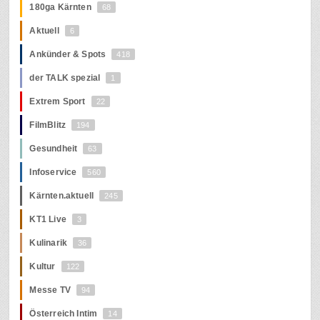
180ga Kärnten
68
Aktuell
6
Ankünder & Spots
418
der TALK spezial
1
Extrem Sport
22
FilmBlitz
194
Gesundheit
63
Infoservice
560
Kärnten.aktuell
245
KT1 Live
3
Kulinarik
36
Kultur
122
Messe TV
94
Österreich Intim
14