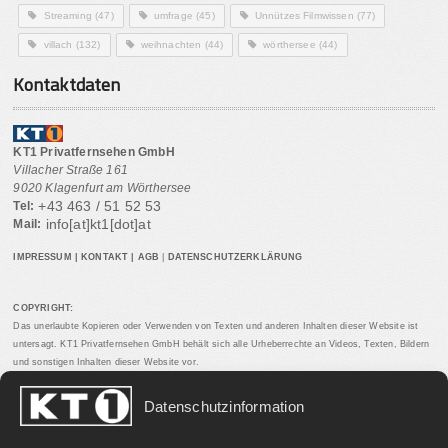
Streaming
(47)
umfrage
(45)
Unnützes Filmwissen
(77)
villach
(132)
weihnachten
(44)
wörthersee
(44)
Kontaktdaten
KT1 Privatfernsehen GmbH
Villacher Straße 161
9020 Klagenfurt am Wörthersee
+43 463 / 51 52 53
Tel:
info[at]kt1[dot]at
Mail:
IMPRESSUM
|
KONTAKT
|
AGB
|
DATENSCHUTZERKLÄRUNG
COPYRIGHT:
Das unerlaubte Kopieren oder Verwenden von Texten und anderen Inhalten dieser Website ist
untersagt. KT1 Privatfernsehen GmbH behält sich alle Urheberrechte an Videos, Texten, Bildern
und sonstigen Inhalten dieser Website vor.
Datenschutzinformation
PARTNERLINKS: