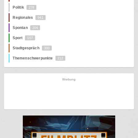
Politik
278
Regionales
941
Spontan
204
Sport
107
Stadtgespräch
300
Themenschwerpunkte
212
Werbung