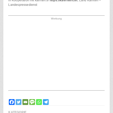
In Kooperation mit kärnten.tv
https://kaernten.tv/
, Land Kärnten –
Landespressedienst
Werbung
KATEGORIE