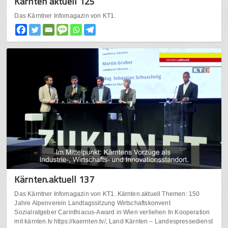
Kärnten aktuell 125
Das Kärntner Infomagazin von KT1.
Kärnten.aktuell 137
Das Kärntner Infomagazin von KT1. Kärnten.aktuell Themen: 150
Jahre Alpenverein Landtagssitzung Wirtschaftskonvent
Sozialratgeber Carinthiacus-Award in Wien verliehen In Kooperation
mit kärnten.tv https://kaernten.tv/, Land Kärnten – Landespressedienst