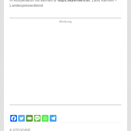
In Kooperation mit kärnten.tv
https://kaernten.tv/
, Land Kärnten –
Landespressedienst
Werbung
KATEGORIE