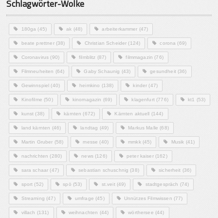
Schlagwörter-Wolke
180ga
(45)
ak
(48)
arbeiterkammer
(47)
beate prettner
(38)
Christian Scheider
(124)
corona
(69)
Coronavirus
(90)
filmblitz
(87)
filmmagazin
(76)
Filmneuheiten
(64)
Gaby Schaunig
(43)
gesundheit
(36)
Gewinnspiel
(40)
heimkino
(138)
kinder
(47)
Kinofilme
(50)
kinomagazin
(69)
klagenfurt
(776)
kt1
(53)
kunst
(38)
kärnten
(672)
Kärnten aktuell
(144)
land kärnten
(46)
landtag
(49)
Markus Malle
(68)
Martin Gruber
(58)
messe
(40)
mmkk
(45)
Musik
(41)
nachrichten
(280)
news
(126)
peter kaiser
(162)
sara schaar
(47)
sebastian schuschnig
(38)
sicherheit
(36)
sport
(52)
spö
(53)
st.veit
(49)
stadtgespräch
(74)
Streaming
(47)
umfrage
(45)
Unnützes Filmwissen
(77)
villach
(131)
weihnachten
(44)
wörthersee
(44)