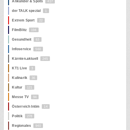
Ankünder & Spots
417
der TALK spezial
1
Extrem Sport
22
FilmBlitz
194
Gesundheit
63
Infoservice
560
Kärnten.aktuell
245
KT1 Live
3
Kulinarik
36
Kultur
121
Messe TV
94
Österreich Intim
14
Politik
278
Regionales
940