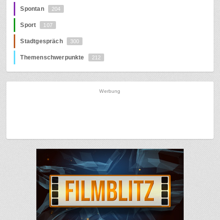
Spontan
204
Sport
107
Stadtgespräch
300
Themenschwerpunkte
212
Werbung