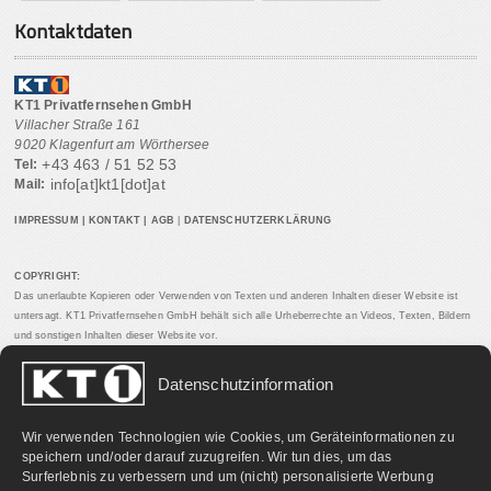
Kontaktdaten
KT1 Privatfernsehen GmbH
Villacher Straße 161
9020 Klagenfurt am Wörthersee
+43 463 / 51 52 53
Tel:
info[at]kt1[dot]at
Mail:
IMPRESSUM
|
KONTAKT
|
AGB
|
DATENSCHUTZERKLÄRUNG
COPYRIGHT:
Das unerlaubte Kopieren oder Verwenden von Texten und anderen Inhalten dieser Website ist
untersagt. KT1 Privatfernsehen GmbH behält sich alle Urheberrechte an Videos, Texten, Bildern
und sonstigen Inhalten dieser Website vor.
Datenschutzinformation
PARTNERLINKS:
Wir verwenden Technologien wie Cookies, um Geräteinformationen zu
speichern und/oder darauf zuzugreifen. Wir tun dies, um das
Surferlebnis zu verbessern und um (nicht) personalisierte Werbung