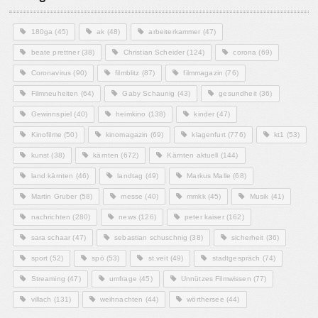
180ga
(45)
ak
(48)
arbeiterkammer
(47)
beate prettner
(38)
Christian Scheider
(124)
corona
(69)
Coronavirus
(90)
filmblitz
(87)
filmmagazin
(76)
Filmneuheiten
(64)
Gaby Schaunig
(43)
gesundheit
(36)
Gewinnspiel
(40)
heimkino
(138)
kinder
(47)
Kinofilme
(50)
kinomagazin
(69)
klagenfurt
(776)
kt1
(53)
kunst
(38)
kärnten
(672)
Kärnten aktuell
(144)
land kärnten
(46)
landtag
(49)
Markus Malle
(68)
Martin Gruber
(58)
messe
(40)
mmkk
(45)
Musik
(41)
nachrichten
(280)
news
(126)
peter kaiser
(162)
sara schaar
(47)
sebastian schuschnig
(38)
sicherheit
(36)
sport
(52)
spö
(53)
st.veit
(49)
stadtgespräch
(74)
Streaming
(47)
umfrage
(45)
Unnützes Filmwissen
(77)
villach
(131)
weihnachten
(44)
wörthersee
(44)