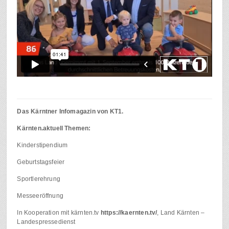
Das Kärntner Infomagazin von KT1.
Kärnten.aktuell Themen:
Kinderstipendium
Geburtstagsfeier
Sportlerehrung
Messeeröffnung
In Kooperation mit kärnten.tv
https://kaernten.tv/
, Land Kärnten –
Landespressedienst