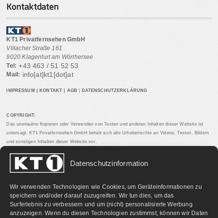
Kontaktdaten
KT1 Privatfernsehen GmbH
Villacher Straße 161
9020 Klagenfurt am Wörthersee
+43 463 / 51 52 53
Tel:
info[at]kt1[dot]at
Mail:
IMPRESSUM
|
KONTAKT
|
AGB
|
DATENSCHUTZERKLÄRUNG
COPYRIGHT:
Das unerlaubte Kopieren oder Verwenden von Texten und anderen Inhalten dieser Website ist
untersagt. KT1 Privatfernsehen GmbH behält sich alle Urheberrechte an Videos, Texten, Bildern
und sonstigen Inhalten dieser Website vor.
Datenschutzinformation
PARTNERLINKS:
Wir verwenden Technologien wie Cookies, um Geräteinformationen zu
speichern und/oder darauf zuzugreifen. Wir tun dies, um das
Surferlebnis zu verbessern und um (nicht) personalisierte Werbung
anzuzeigen. Wenn du diesen Technologien zustimmst, können wir Daten