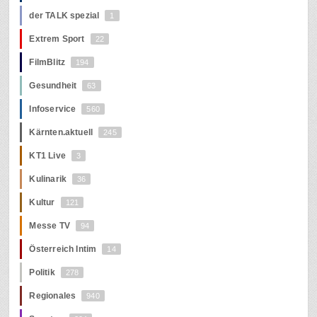
der TALK spezial
1
Extrem Sport
22
FilmBlitz
194
Gesundheit
63
Infoservice
560
Kärnten.aktuell
245
KT1 Live
3
Kulinarik
36
Kultur
121
Messe TV
94
Österreich Intim
14
Politik
278
Regionales
940