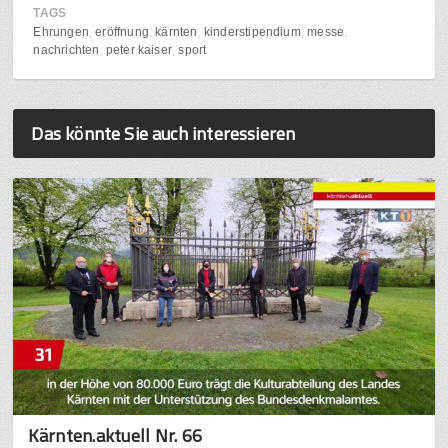
TAGS
Ehrungen
eröffnung
kärnten
kinderstipendium
messe
nachrichten
peter kaiser
sport
Das könnte Sie auch interessieren
Kärnten.aktuell Nr. 66