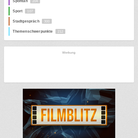
Spontan
204
Sport
107
Stadtgespräch
300
Themenschwerpunkte
212
Werbung