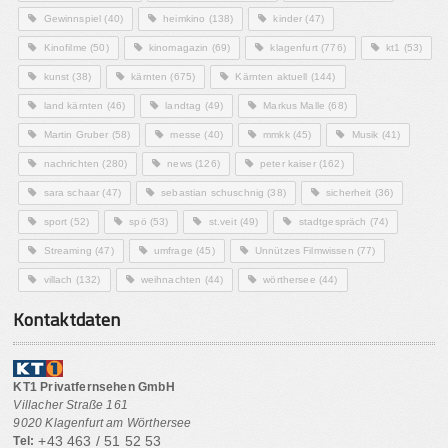
Gewinnspiel
(40)
heimkino
(138)
kinder
(47)
Kinofilme
(50)
kinomagazin
(69)
klagenfurt
(776)
kt1
(53)
kunst
(38)
kärnten
(675)
Kärnten aktuell
(144)
land kärnten
(46)
landtag
(49)
Markus Malle
(68)
Martin Gruber
(58)
messe
(40)
mmkk
(45)
Musik
(41)
nachrichten
(280)
news
(126)
peter kaiser
(162)
sara schaar
(47)
sebastian schuschnig
(38)
sicherheit
(36)
sport
(52)
spö
(53)
st.veit
(49)
stadtgespräch
(74)
Streaming
(47)
umfrage
(45)
Unnützes Filmwissen
(77)
villach
(132)
weihnachten
(44)
wörthersee
(44)
Kontaktdaten
KT1 Privatfernsehen GmbH
Villacher Straße 161
9020 Klagenfurt am Wörthersee
+43 463 / 51 52 53
Tel: