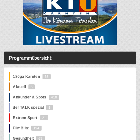
Programmübersicht
180ga Kärnten
68
Aktuell
6
Ankünder & Spots
418
der TALK spezial
1
Extrem Sport
21
FilmBlitz
194
Gesundheit
63