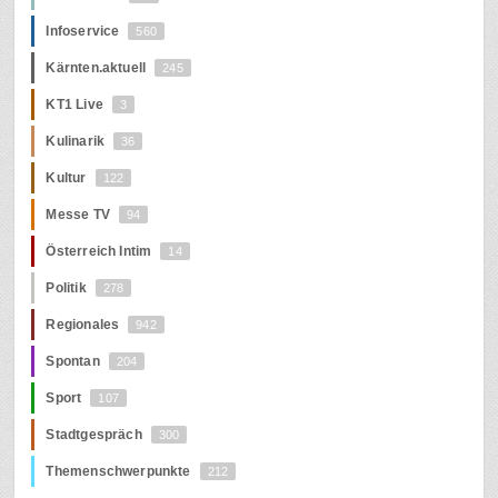
Infoservice
560
Kärnten.aktuell
245
KT1 Live
3
Kulinarik
36
Kultur
122
Messe TV
94
Österreich Intim
14
Politik
278
Regionales
942
Spontan
204
Sport
107
Stadtgespräch
300
Themenschwerpunkte
212