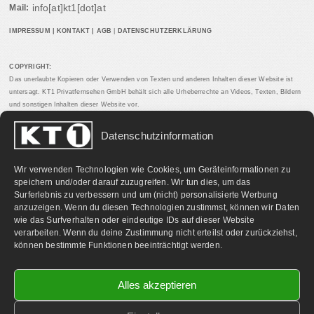
info[at]kt1[dot]at
Mail:
IMPRESSUM
|
KONTAKT
|
AGB
|
DATENSCHUTZERKLÄRUNG
COPYRIGHT:
Das unerlaubte Kopieren oder Verwenden von Texten und anderen Inhalten dieser Website ist
untersagt. KT1 Privatfernsehen GmbH behält sich alle Urheberrechte an Videos, Texten, Bildern
und sonstigen Inhalten dieser Website vor.
Datenschutzinformation
PARTNERLINKS:
Wir verwenden Technologien wie Cookies, um Geräteinformationen zu
speichern und/oder darauf zuzugreifen. Wir tun dies, um das
Surferlebnis zu verbessern und um (nicht) personalisierte Werbung
anzuzeigen. Wenn du diesen Technologien zustimmst, können wir Daten
wie das Surfverhalten oder eindeutige IDs auf dieser Website
verarbeiten. Wenn du deine Zustimmung nicht erteilst oder zurückziehst,
können bestimmte Funktionen beeinträchtigt werden.
Alles akzeptieren