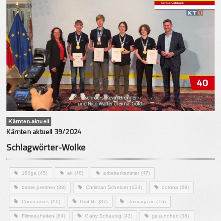
Kärnten.aktuell
Kärnten aktuell 39/2024
Schlagwörter-Wolke
180ga
(45)
ak
(48)
arbeiterkammer
(47)
beate prettner
(38)
Christian Scheider
(124)
corona
(69)
Coronavirus
(90)
filmblitz
(87)
filmmagazin
(76)
Filmneuheiten
(64)
Gaby Schaunig
(43)
gesundheit
(36)