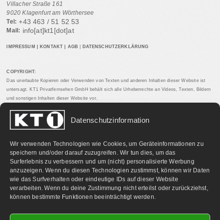
Villacher Straße 161
9020 Klagenfurt am Wörthersee
+43 463 / 51 52 53
Tel:
info[at]kt1[dot]at
Mail:
IMPRESSUM
|
KONTAKT
|
AGB
|
DATENSCHUTZERKLÄRUNG
COPYRIGHT:
Das unerlaubte Kopieren oder Verwenden von Texten und anderen Inhalten dieser Website ist
untersagt. KT1 Privatfernsehen GmbH behält sich alle Urheberrechte an Videos, Texten, Bildern
und sonstigen Inhalten dieser Website vor.
Datenschutzinformation
PARTNERLINKS:
Wir verwenden Technologien wie Cookies, um Geräteinformationen zu
speichern und/oder darauf zuzugreifen. Wir tun dies, um das
Surferlebnis zu verbessern und um (nicht) personalisierte Werbung
anzuzeigen. Wenn du diesen Technologien zustimmst, können wir Daten
wie das Surfverhalten oder eindeutige IDs auf dieser Website
verarbeiten. Wenn du deine Zustimmung nicht erteilst oder zurückziehst,
können bestimmte Funktionen beeinträchtigt werden.