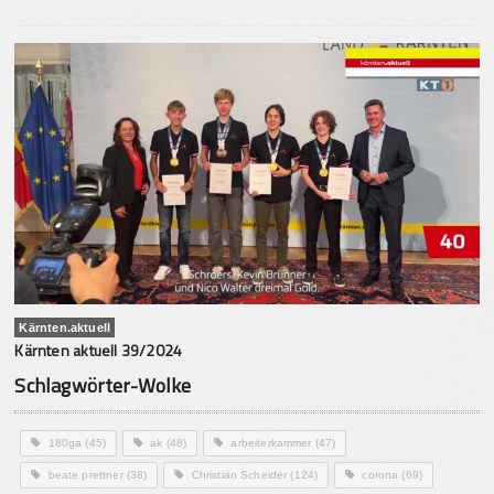
Kärnten.aktuell
Kärnten aktuell 39/2024
Schlagwörter-Wolke
180ga
(45)
ak
(48)
arbeiterkammer
(47)
beate prettner
(38)
Christian Scheider
(124)
corona
(69)