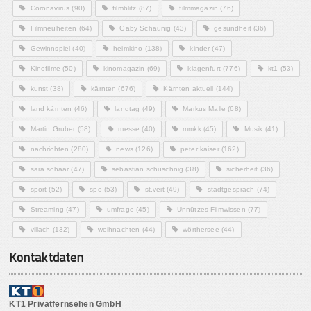
Coronavirus
(90)
filmblitz
(87)
filmmagazin
(76)
Filmneuheiten
(64)
Gaby Schaunig
(43)
gesundheit
(36)
Gewinnspiel
(40)
heimkino
(138)
kinder
(47)
Kinofilme
(50)
kinomagazin
(69)
klagenfurt
(776)
kt1
(53)
kunst
(38)
kärnten
(676)
Kärnten aktuell
(144)
land kärnten
(46)
landtag
(49)
Markus Malle
(68)
Martin Gruber
(58)
messe
(40)
mmkk
(45)
Musik
(41)
nachrichten
(280)
news
(126)
peter kaiser
(162)
sara schaar
(47)
sebastian schuschnig
(38)
sicherheit
(36)
sport
(52)
spö
(53)
st.veit
(49)
stadtgespräch
(74)
Streaming
(47)
umfrage
(45)
Unnützes Filmwissen
(77)
villach
(132)
weihnachten
(44)
wörthersee
(44)
Kontaktdaten
KT1 Privatfernsehen GmbH