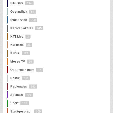
FilmBlitz
194
Gesundheit
64
Infoservice
560
Kärnten.aktuell
245
KT1 Live
3
Kulinarik
36
Kultur
122
Messe TV
94
Österreich Intim
14
Politik
278
Regionales
943
Spontan
204
Sport
107
Stadtgespräch
300