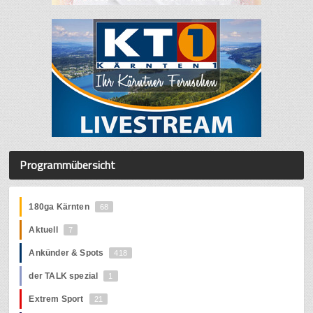
Programmübersicht
180ga Kärnten
68
Aktuell
7
Ankünder & Spots
418
der TALK spezial
1
Extrem Sport
21