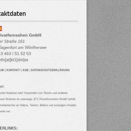
aktdaten
rivatfernsehen GmbH
her Straße 161
lagenfurt am Wörthersee
3 463 / 51 52 53
nfo[at]kt1[dot]at
SUM
|
KONTAKT
|
AGB
|
DATENSCHUTZERKLÄRUNG
HT:
aubte Kopieren oder Verwenden von Texten und anderen
ieser Website ist untersagt. KT1 Privatfernsehen GmbH behält
Urheberrechte an Videos, Texten, Bildern und sonstigen Inhalten
site vor.
ERLINKS: