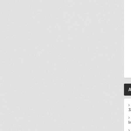
A
3
I