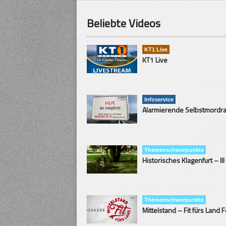
Beliebte Videos
KT1 Live
KT1 Live
Infoservice
Themenschwerpunkte
Historisches Klagenfurt – III
Themenschwerpunkte