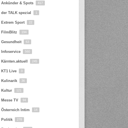
Ankünder & Spots
417
der TALK spezial
1
Extrem Sport
22
FilmBlitz
194
Gesundheit
63
Infoservice
560
Kärnten.aktuell
245
KT1 Live
3
Kulinarik
36
Kultur
121
Messe TV
94
Österreich Intim
14
Politik
278