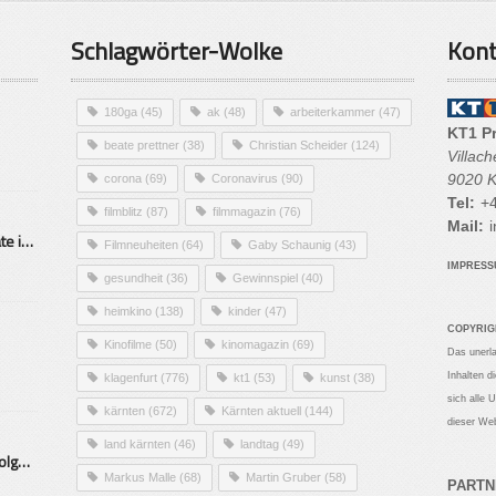
Schlagwörter-Wolke
Kont
180ga
(45)
ak
(48)
arbeiterkammer
(47)
KT1 P
beate prettner
(38)
Christian Scheider
(124)
Villac
9020 K
corona
(69)
Coronavirus
(90)
Tel:
+4
filmblitz
(87)
filmmagazin
(76)
Mail:
i
Alarmierende Selbstmordrate in Kärnten
Filmneuheiten
(64)
Gaby Schaunig
(43)
IMPRES
gesundheit
(36)
Gewinnspiel
(40)
heimkino
(138)
kinder
(47)
COPYRIG
Kinofilme
(50)
kinomagazin
(69)
Das unerl
Inhalten d
klagenfurt
(776)
kt1
(53)
kunst
(38)
sich alle 
kärnten
(672)
Kärnten aktuell
(144)
dieser Web
land kärnten
(46)
landtag
(49)
Mittelstand – Fit fürs Land Folge 9- Konditor
Markus Malle
(68)
Martin Gruber
(58)
PARTN