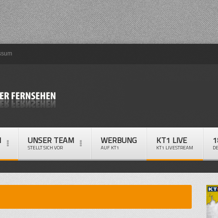
ssum
M
UNSER TEAM
WERBUNG
KT1 LIVE
1
STELLT SICH VOR
AUF KT1
KT1 LIVESTREAM
D