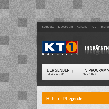
Startseite
Livestream
Kontakt
AGB
Impre
DER SENDER
TV PROGRAM
INFOS ÜBER KT1
MEDIATHEK
Hilfe für Pflegende