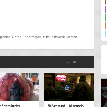
pichler
Gerda Fodermayer
Hilfe
hilfswerk kärnten
f dem Krebs
fit&gesund – Allgemein