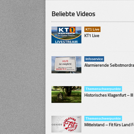
Beliebte Videos
KT1 Live
KT1 Live
Infoservice
Themenschwerpunkte
Historisches Klagenfurt – III
Themenschwerpunkte