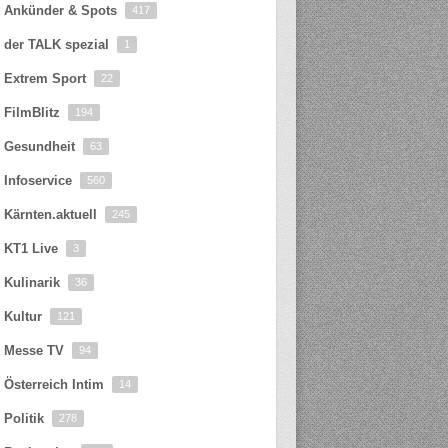
Ankünder & Spots
417
der TALK spezial
1
Extrem Sport
22
FilmBlitz
194
Gesundheit
63
Infoservice
560
Kärnten.aktuell
245
KT1 Live
3
Kulinarik
36
Kultur
121
Messe TV
94
Österreich Intim
14
Politik
278