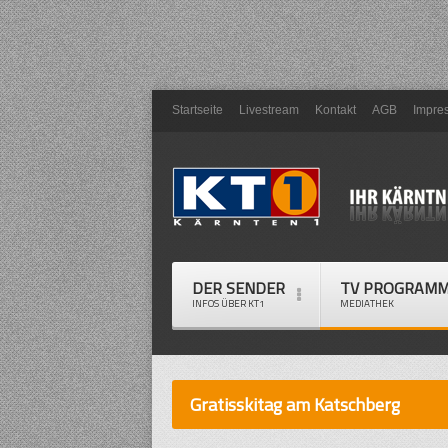
Startseite
Livestream
Kontakt
AGB
Impre
DER SENDER
TV PROGRAM
INFOS ÜBER KT1
MEDIATHEK
Gratisskitag am Katschberg