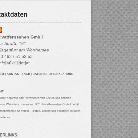
aktdaten
rivatfernsehen GmbH
her Straße 161
lagenfurt am Wörthersee
3 463 / 51 52 53
nfo[at]kt1[dot]at
SUM
|
KONTAKT
|
AGB
|
DATENSCHUTZERKLÄRUNG
HT:
aubte Kopieren oder Verwenden von Texten und anderen
ieser Website ist untersagt. KT1 Privatfernsehen GmbH behält
Urheberrechte an Videos, Texten, Bildern und sonstigen Inhalten
site vor.
ERLINKS: