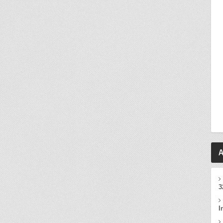
A
3
I