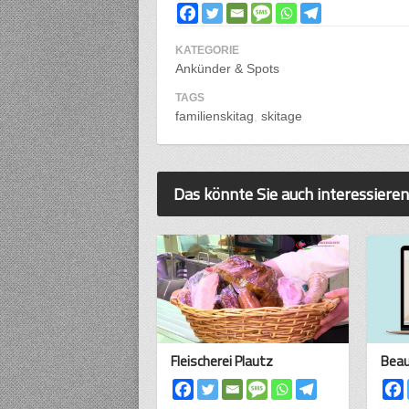
KATEGORIE
Ankünder & Spots
TAGS
familienskitag
skitage
Das könnte Sie auch interessieren
Fleischerei Plautz
Beau