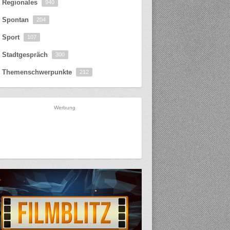
Regionales
940
Spontan
204
Sport
107
Stadtgespräch
300
Themenschwerpunkte
212
Werbung