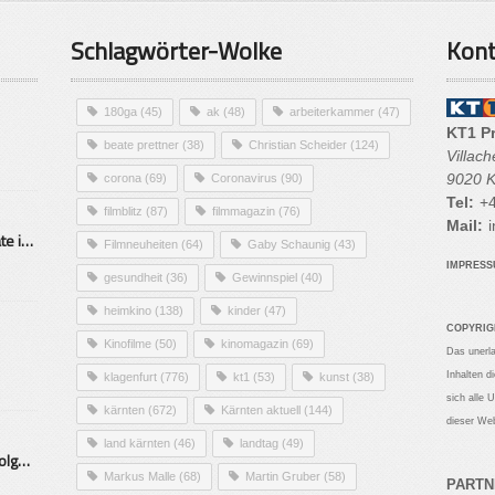
Schlagwörter-Wolke
Kont
180ga
(45)
ak
(48)
arbeiterkammer
(47)
KT1 P
beate prettner
(38)
Christian Scheider
(124)
Villac
9020 K
corona
(69)
Coronavirus
(90)
Tel:
+4
filmblitz
(87)
filmmagazin
(76)
Mail:
i
Alarmierende Selbstmordrate in Kärnten
Filmneuheiten
(64)
Gaby Schaunig
(43)
IMPRES
gesundheit
(36)
Gewinnspiel
(40)
heimkino
(138)
kinder
(47)
COPYRIG
Kinofilme
(50)
kinomagazin
(69)
Das unerl
Inhalten d
klagenfurt
(776)
kt1
(53)
kunst
(38)
sich alle 
kärnten
(672)
Kärnten aktuell
(144)
dieser Web
land kärnten
(46)
landtag
(49)
Mittelstand – Fit fürs Land Folge 9- Konditor
Markus Malle
(68)
Martin Gruber
(58)
PARTN