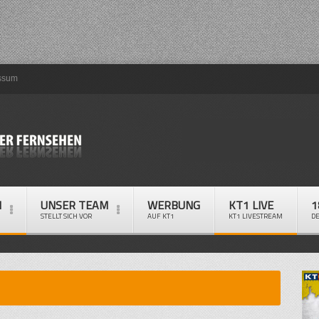
ssum
M
UNSER TEAM
WERBUNG
KT1 LIVE
1
STELLT SICH VOR
AUF KT1
KT1 LIVESTREAM
D