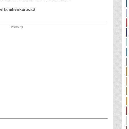
rfamilienkarte.at/
Werbung