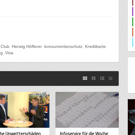
 Club
Herwig Höfferer
konsumentenschutz
Kreditkarte
ng
Visa
he Unwetterschäden
Infoservice für die Woche