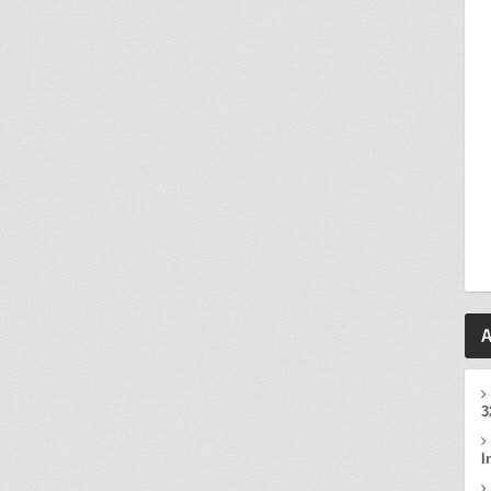
A
3
I