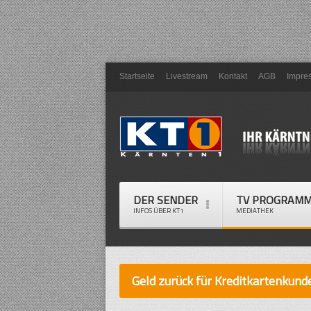
Startseite
Livestream
Kontakt
AGB
Impre
DER SENDER
TV PROGRAM
INFOS ÜBER KT1
MEDIATHEK
Geld zurück für Kreditkartenkund