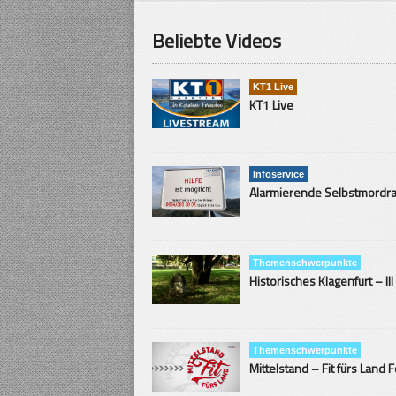
Beliebte Videos
KT1 Live
KT1 Live
Infoservice
Themenschwerpunkte
Historisches Klagenfurt – III
Themenschwerpunkte