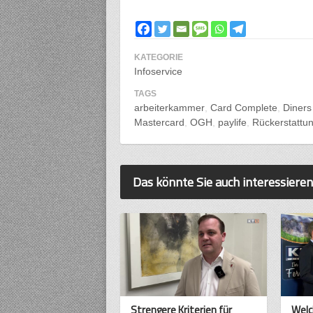
KATEGORIE
Infoservice
TAGS
arbeiterkammer
Card Complete
Diners
Mastercard
OGH
paylife
Rückerstattu
Das könnte Sie auch interessieren
Strengere Kriterien für
Welc