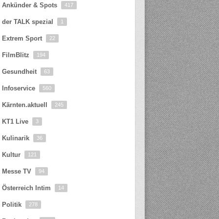
Ankünder & Spots
417
der TALK spezial
1
Extrem Sport
22
FilmBlitz
194
Gesundheit
63
Infoservice
560
Kärnten.aktuell
245
KT1 Live
3
Kulinarik
36
Kultur
121
Messe TV
94
Österreich Intim
14
Politik
278