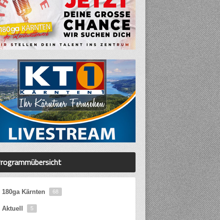
rogrammübersicht
180ga Kärnten
68
Aktuell
5