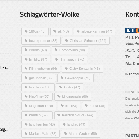
Schlagwörter-Wolke
Kont
180ga
(45)
ak
(48)
arbeiterkammer
(47)
KT1 P
beate prettner
(38)
Christian Scheider
(124)
Villac
9020 K
corona
(69)
Coronavirus
(90)
Tel:
+4
filmblitz
(87)
filmmagazin
(76)
Mail:
i
Alarmierende Selbstmordrate in Kärnten
Filmneuheiten
(64)
Gaby Schaunig
(43)
IMPRES
gesundheit
(36)
Gewinnspiel
(40)
heimkino
(138)
kinder
(47)
COPYRIG
Kinofilme
(50)
kinomagazin
(69)
Das unerl
Inhalten d
klagenfurt
(776)
kt1
(53)
kunst
(38)
sich alle 
kärnten
(672)
Kärnten aktuell
(144)
dieser Web
land kärnten
(46)
landtag
(49)
Mittelstand – Fit fürs Land Folge 9- Konditor
Markus Malle
(68)
Martin Gruber
(58)
PARTN