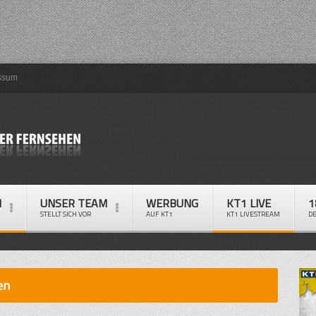
ssum
M
UNSER TEAM
WERBUNG
KT1 LIVE
1
STELLT SICH VOR
AUF KT1
KT1 LIVESTREAM
D
en