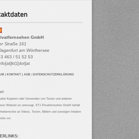
aktdaten
rivatfernsehen GmbH
her Straße 161
lagenfurt am Wörthersee
3 463 / 51 52 53
nfo[at]kt1[dot]at
SUM
|
KONTAKT
|
AGB
|
DATENSCHUTZERKLÄRUNG
HT:
aubte Kopieren oder Verwenden von Texten und anderen
ieser Website ist untersagt. KT1 Privatfernsehen GmbH behält
Urheberrechte an Videos, Texten, Bildern und sonstigen Inhalten
site vor.
ERLINKS: