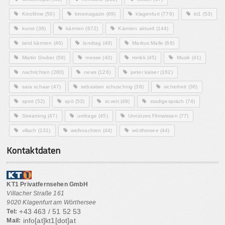
Kinofilme
(50)
kinomagazin
(69)
klagenfurt
(776)
kt1
(53)
kunst
(38)
kärnten
(672)
Kärnten aktuell
(144)
land kärnten
(46)
landtag
(49)
Markus Malle
(68)
Martin Gruber
(58)
messe
(40)
mmkk
(45)
Musik
(41)
nachrichten
(280)
news
(126)
peter kaiser
(162)
sara schaar
(47)
sebastian schuschnig
(38)
sicherheit
(36)
sport
(52)
spö
(53)
st.veit
(49)
stadtgespräch
(74)
Streaming
(47)
umfrage
(45)
Unnützes Filmwissen
(77)
villach
(131)
weihnachten
(44)
wörthersee
(44)
Kontaktdaten
KT1 Privatfernsehen GmbH
Villacher Straße 161
9020 Klagenfurt am Wörthersee
+43 463 / 51 52 53
Tel:
info[at]kt1[dot]at
Mail: