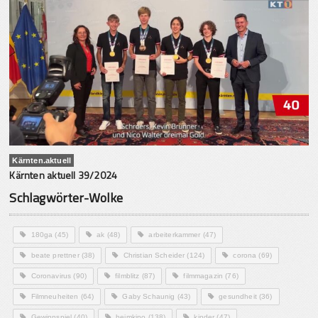
Kärnten.aktuell
Kärnten aktuell 39/2024
Schlagwörter-Wolke
180ga
(45)
ak
(48)
arbeiterkammer
(47)
beate prettner
(38)
Christian Scheider
(124)
corona
(69)
Coronavirus
(90)
filmblitz
(87)
filmmagazin
(76)
Filmneuheiten
(64)
Gaby Schaunig
(43)
gesundheit
(36)
Gewinnspiel
(40)
heimkino
(138)
kinder
(47)