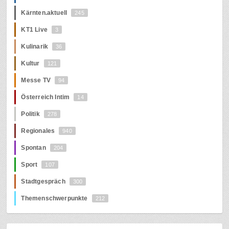
Kärnten.aktuell
245
KT1 Live
3
Kulinarik
36
Kultur
121
Messe TV
94
Österreich Intim
14
Politik
278
Regionales
940
Spontan
204
Sport
107
Stadtgespräch
300
Themenschwerpunkte
212