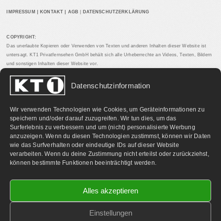
IMPRESSUM
|
KONTAKT
|
AGB
|
DATENSCHUTZERKLÄRUNG
COPYRIGHT:
Das unerlaubte Kopieren oder Verwenden von Texten und anderen Inhalten dieser Website ist
untersagt. KT1 Privatfernsehen GmbH behält sich alle Urheberrechte an Videos, Texten, Bildern
und sonstigen Inhalten dieser Website vor.
Datenschutzinformation
PARTNERLINKS:
Wir verwenden Technologien wie Cookies, um Geräteinformationen zu
speichern und/oder darauf zuzugreifen. Wir tun dies, um das
Surferlebnis zu verbessern und um (nicht) personalisierte Werbung
anzuzeigen. Wenn du diesen Technologien zustimmst, können wir Daten
wie das Surfverhalten oder eindeutige IDs auf dieser Website
verarbeiten. Wenn du deine Zustimmung nicht erteilst oder zurückziehst,
können bestimmte Funktionen beeinträchtigt werden.
Alles akzeptieren
Einstellungen
©
2026 KT1 Privatfernsehen - Alle Rechte vorbehalten.