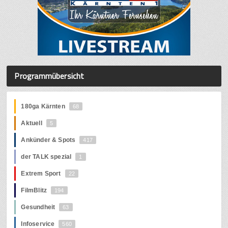
Programmübersicht
180ga Kärnten
68
Aktuell
5
Ankünder & Spots
417
der TALK spezial
1
Extrem Sport
22
FilmBlitz
194
Gesundheit
63
Infoservice
560