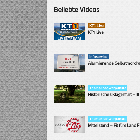
Beliebte Videos
KT1 Live
KT1 Live
Infoservice
Themenschwerpunkte
Historisches Klagenfurt – III
Themenschwerpunkte