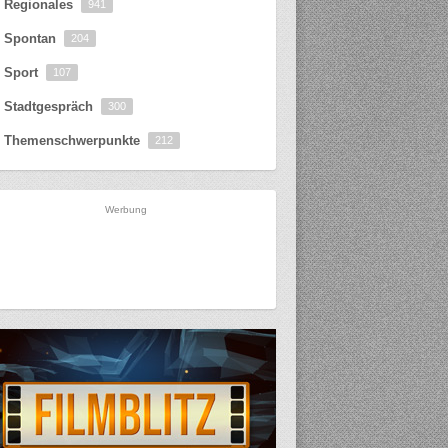
Regionales
941
Spontan
204
Sport
107
Stadtgespräch
300
Themenschwerpunkte
212
Werbung