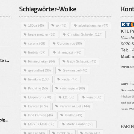
Schlagwörter-Wolke
Kont
180ga
(45)
ak
(48)
arbeiterkammer
(47)
KT1 P
beate prettner
(38)
Christian Scheider
(124)
Villac
9020 K
corona
(69)
Coronavirus
(90)
Tel:
+4
filmblitz
(87)
filmmagazin
(76)
Mail:
i
Alarmierende Selbstmordrate in Kärnten
Filmneuheiten
(64)
Gaby Schaunig
(43)
IMPRES
gesundheit
(36)
Gewinnspiel
(40)
heimkino
(138)
kinder
(47)
COPYRIG
Kinofilme
(50)
kinomagazin
(69)
Das unerl
Inhalten d
klagenfurt
(776)
kt1
(53)
kunst
(38)
sich alle 
kärnten
(674)
Kärnten aktuell
(144)
dieser Web
land kärnten
(46)
landtag
(49)
Mittelstand – Fit fürs Land Folge 9- Konditor
Markus Malle
(68)
Martin Gruber
(58)
PARTN
messe
(40)
mmkk
(45)
Musik
(41)