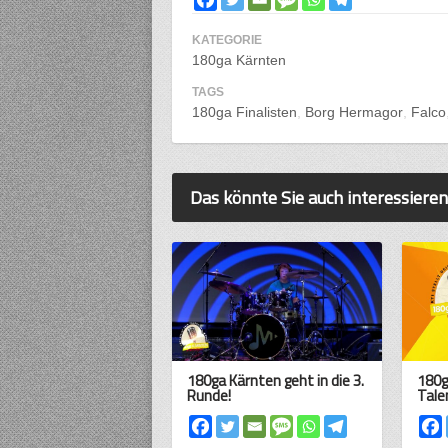
KATEGORIE
180ga Kärnten
TAGS
180ga Finalisten
Borg Hermagor
Falco
Das könnte Sie auch interessieren
180ga Kärnten geht in die 3.
180g
Runde!
Tale