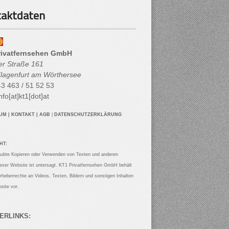
aktdaten
rivatfernsehen GmbH
her Straße 161
lagenfurt am Wörthersee
3 463 / 51 52 53
nfo[at]kt1[dot]at
SUM
|
KONTAKT
|
AGB
|
DATENSCHUTZERKLÄRUNG
HT:
aubte Kopieren oder Verwenden von Texten und anderen
ieser Website ist untersagt. KT1 Privatfernsehen GmbH behält
Urheberrechte an Videos, Texten, Bildern und sonstigen Inhalten
site vor.
ERLINKS: