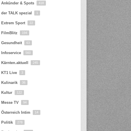
Ankünder & Spots
418
der TALK spezial
1
Extrem Sport
22
FilmBlitz
194
Gesundheit
63
Infoservice
560
Kärnten.aktuell
245
KT1 Live
3
Kulinarik
36
Kultur
122
Messe TV
94
Österreich Intim
14
Politik
278