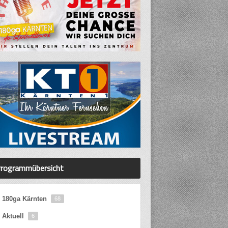
rogrammübersicht
180ga Kärnten
68
Aktuell
6