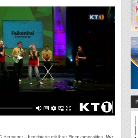
P
Hermagor – begeisterte mit ihrer Eigenkomposition „
Nur