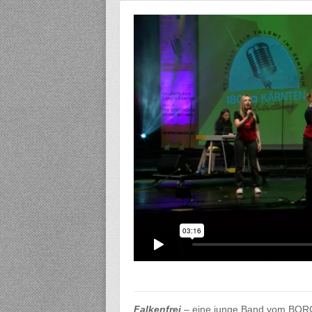
Falkenfrei
– eine junge Band vom BORG 