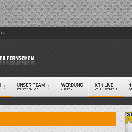
ssum
M
UNSER TEAM
WERBUNG
KT1 LIVE
1
STELLT SICH VOR
AUF KT1
KT1 LIVESTREAM
D