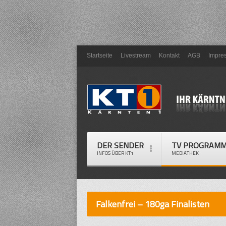
Startseite
Livestream
Kontakt
AGB
Impre
DER SENDER
TV PROGRAM
INFOS ÜBER KT1
MEDIATHEK
Falkenfrei – 180ga Finalisten