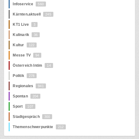
Infoservice
560
Kärnten.aktuell
245
KT1 Live
3
Kulinarik
36
Kultur
122
Messe TV
94
Österreich Intim
14
Politik
278
Regionales
941
Spontan
204
Sport
107
Stadtgespräch
300
Themenschwerpunkte
212