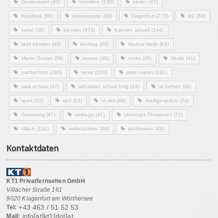
Gewinnspiel
(40)
heimkino
(138)
kinder
(47)
Kinofilme
(50)
kinomagazin
(69)
klagenfurt
(776)
kt1
(53)
kunst
(38)
kärnten
(674)
Kärnten aktuell
(144)
land kärnten
(46)
landtag
(49)
Markus Malle
(68)
Martin Gruber
(58)
messe
(40)
mmkk
(45)
Musik
(41)
nachrichten
(280)
news
(126)
peter kaiser
(162)
sara schaar
(47)
sebastian schuschnig
(38)
sicherheit
(36)
sport
(52)
spö
(53)
st.veit
(49)
stadtgespräch
(74)
Streaming
(47)
umfrage
(45)
Unnützes Filmwissen
(77)
villach
(132)
weihnachten
(44)
wörthersee
(44)
Kontaktdaten
KT1 Privatfernsehen GmbH
Villacher Straße 161
9020 Klagenfurt am Wörthersee
+43 463 / 51 52 53
Tel:
info[at]kt1[dot]at
Mail: