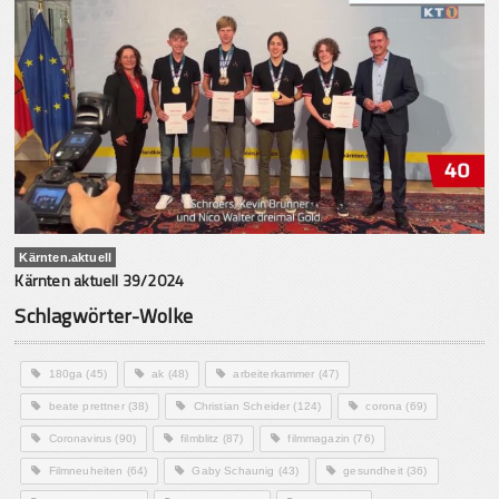
Kärnten.aktuell
Kärnten aktuell 39/2024
Schlagwörter-Wolke
180ga
(45)
ak
(48)
arbeiterkammer
(47)
beate prettner
(38)
Christian Scheider
(124)
corona
(69)
Coronavirus
(90)
filmblitz
(87)
filmmagazin
(76)
Filmneuheiten
(64)
Gaby Schaunig
(43)
gesundheit
(36)