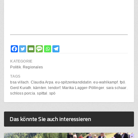
KATEGORIE
Politik
Regionales
TAGS
bsa villach
Claudia Arpa
eu-spitzenkandidatin
eu-wahlkampf
fpö
Gerd Kurath
kärnten
lendorf
Marika Lagger-Pöllinger
sara schaar
schloss porcia
spittal
spö
Das könnte Sie auch interessieren