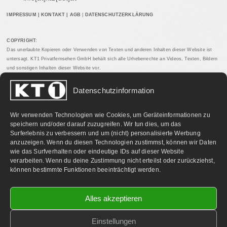
IMPRESSUM
|
KONTAKT
|
AGB
|
DATENSCHUTZERKLÄRUNG
COPYRIGHT:
Das unerlaubte Kopieren oder Verwenden von Texten und anderen Inhalten dieser Website ist
untersagt. KT1 Privatfernsehen GmbH behält sich alle Urheberrechte an Videos, Texten, Bildern
und sonstigen Inhalten dieser Website vor.
Datenschutzinformation
PARTNERLINKS:
Wir verwenden Technologien wie Cookies, um Geräteinformationen zu
speichern und/oder darauf zuzugreifen. Wir tun dies, um das
Surferlebnis zu verbessern und um (nicht) personalisierte Werbung
anzuzeigen. Wenn du diesen Technologien zustimmst, können wir Daten
wie das Surfverhalten oder eindeutige IDs auf dieser Website
verarbeiten. Wenn du deine Zustimmung nicht erteilst oder zurückziehst,
können bestimmte Funktionen beeinträchtigt werden.
Alles akzeptieren
Einstellungen