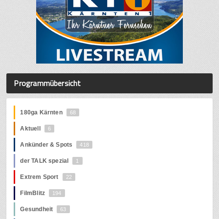
Programmübersicht
180ga Kärnten
68
Aktuell
6
Ankünder & Spots
418
der TALK spezial
1
Extrem Sport
22
FilmBlitz
194
Gesundheit
63