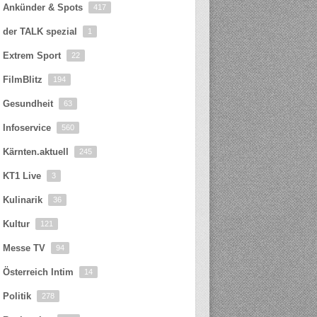
Ankünder & Spots
417
der TALK spezial
1
Extrem Sport
22
FilmBlitz
194
Gesundheit
63
Infoservice
560
Kärnten.aktuell
245
KT1 Live
3
Kulinarik
36
Kultur
121
Messe TV
94
Österreich Intim
14
Politik
278