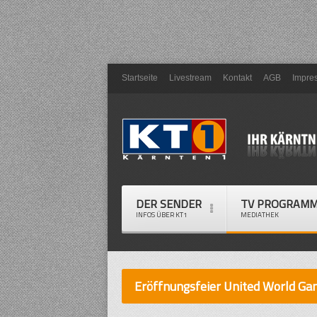
Startseite
Livestream
Kontakt
AGB
Impre
DER SENDER
TV PROGRAM
INFOS ÜBER KT1
MEDIATHEK
Eröffnungsfeier United World G