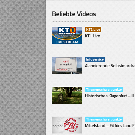
Beliebte Videos
KT1 Live
KT1 Live
Infoservice
Themenschwerpunkte
Historisches Klagenfurt – III
Themenschwerpunkte