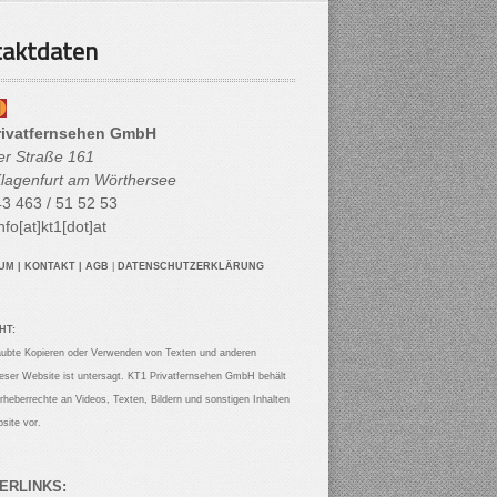
aktdaten
rivatfernsehen GmbH
her Straße 161
lagenfurt am Wörthersee
3 463 / 51 52 53
nfo[at]kt1[dot]at
SUM
|
KONTAKT
|
AGB
|
DATENSCHUTZERKLÄRUNG
HT:
aubte Kopieren oder Verwenden von Texten und anderen
ieser Website ist untersagt. KT1 Privatfernsehen GmbH behält
Urheberrechte an Videos, Texten, Bildern und sonstigen Inhalten
site vor.
ERLINKS: