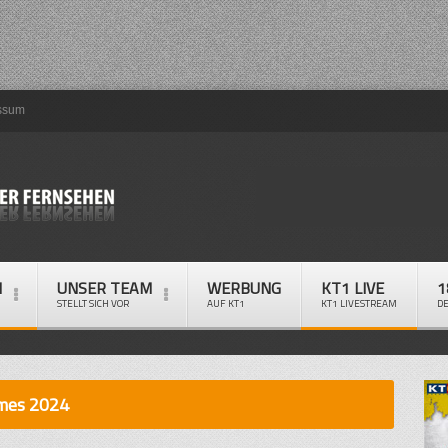
ssum
M
UNSER TEAM
WERBUNG
KT1 LIVE
1
STELLT SICH VOR
AUF KT1
KT1 LIVESTREAM
D
ames 2024