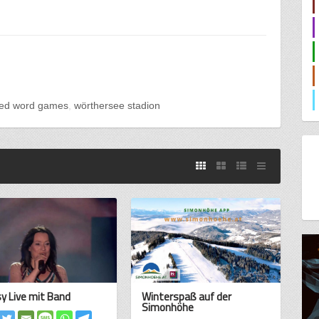
ted word games
wörthersee stadion
y Live mit Band
Winterspaß auf der
Simonhöhe