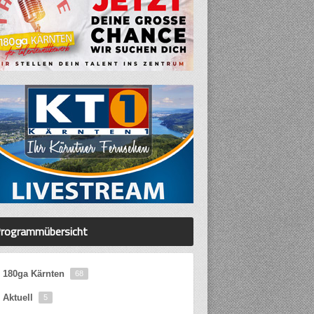
rogrammübersicht
180ga Kärnten
68
Aktuell
5