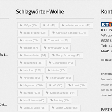
Schlagwörter-Wolke
Kont
180ga
(45)
ak
(48)
arbeiterkammer
(47)
KT1 P
beate prettner
(38)
Christian Scheider
(124)
Villac
9020 K
corona
(69)
Coronavirus
(90)
Tel:
+4
filmblitz
(87)
filmmagazin
(76)
Mail:
i
Alarmierende Selbstmordrate in Kärnten
Filmneuheiten
(64)
Gaby Schaunig
(43)
IMPRES
gesundheit
(36)
Gewinnspiel
(40)
heimkino
(138)
kinder
(47)
COPYRIG
Kinofilme
(50)
kinomagazin
(69)
Das unerl
Inhalten d
klagenfurt
(776)
kt1
(53)
kunst
(38)
sich alle 
kärnten
(672)
Kärnten aktuell
(144)
dieser Web
land kärnten
(46)
landtag
(49)
Mittelstand – Fit fürs Land Folge 9- Konditor
Markus Malle
(68)
Martin Gruber
(58)
PARTN