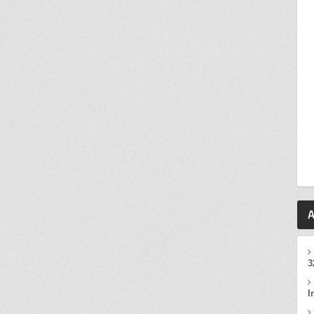
A
3
I