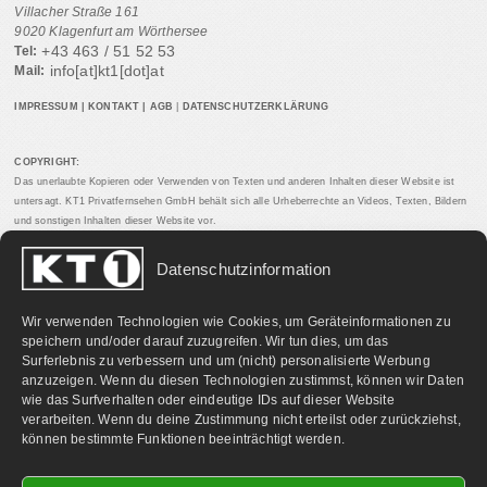
Villacher Straße 161
9020 Klagenfurt am Wörthersee
+43 463 / 51 52 53
Tel:
info[at]kt1[dot]at
Mail:
IMPRESSUM
|
KONTAKT
|
AGB
|
DATENSCHUTZERKLÄRUNG
COPYRIGHT:
Das unerlaubte Kopieren oder Verwenden von Texten und anderen Inhalten dieser Website ist
untersagt. KT1 Privatfernsehen GmbH behält sich alle Urheberrechte an Videos, Texten, Bildern
und sonstigen Inhalten dieser Website vor.
Datenschutzinformation
PARTNERLINKS:
Wir verwenden Technologien wie Cookies, um Geräteinformationen zu
speichern und/oder darauf zuzugreifen. Wir tun dies, um das
Surferlebnis zu verbessern und um (nicht) personalisierte Werbung
anzuzeigen. Wenn du diesen Technologien zustimmst, können wir Daten
wie das Surfverhalten oder eindeutige IDs auf dieser Website
verarbeiten. Wenn du deine Zustimmung nicht erteilst oder zurückziehst,
können bestimmte Funktionen beeinträchtigt werden.