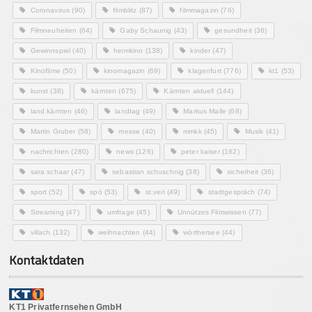
Coronavirus
(90)
filmblitz
(87)
filmmagazin
(76)
Filmneuheiten
(64)
Gaby Schaunig
(43)
gesundheit
(36)
Gewinnspiel
(40)
heimkino
(138)
kinder
(47)
Kinofilme
(50)
kinomagazin
(69)
klagenfurt
(776)
kt1
(53)
kunst
(38)
kärnten
(675)
Kärnten aktuell
(144)
land kärnten
(46)
landtag
(49)
Markus Malle
(68)
Martin Gruber
(58)
messe
(40)
mmkk
(45)
Musik
(41)
nachrichten
(280)
news
(126)
peter kaiser
(162)
sara schaar
(47)
sebastian schuschnig
(38)
sicherheit
(36)
sport
(52)
spö
(53)
st.veit
(49)
stadtgespräch
(74)
Streaming
(47)
umfrage
(45)
Unnützes Filmwissen
(77)
villach
(132)
weihnachten
(44)
wörthersee
(44)
Kontaktdaten
KT1 Privatfernsehen GmbH