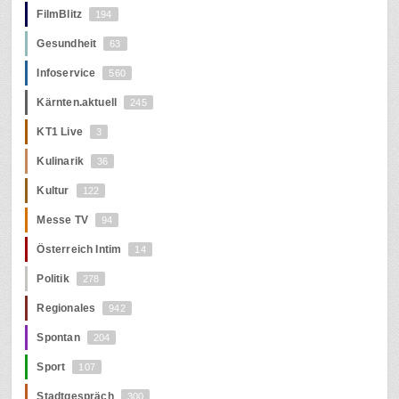
FilmBlitz
194
Gesundheit
63
Infoservice
560
Kärnten.aktuell
245
KT1 Live
3
Kulinarik
36
Kultur
122
Messe TV
94
Österreich Intim
14
Politik
278
Regionales
942
Spontan
204
Sport
107
Stadtgespräch
300