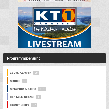
Programmübersicht
180ga Kärnten
68
Aktuell
6
Ankünder & Spots
418
der TALK spezial
1
Extrem Sport
22