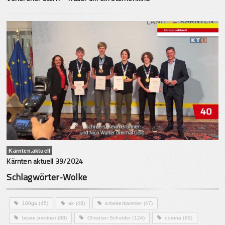
Kärnten.aktuell
Kärnten aktuell 39/2024
Schlagwörter-Wolke
180ga
(45)
ak
(48)
arbeiterkammer
(47)
beate prettner
(38)
Christian Scheider
(124)
corona
(69)