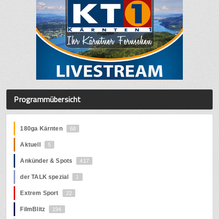
Programmübersicht
180ga Kärnten
68
Aktuell
5
Ankünder & Spots
417
der TALK spezial
1
Extrem Sport
22
FilmBlitz
194