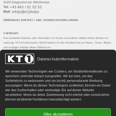
9020 Klagenfurt am Wörthersee
+43 463 / 51 52 53
Tel:
info[at]kt1[dot]at
Mail:
IMPRESSUM
|
KONTAKT
|
AGB
|
DATENSCHUTZERKLÄRUNG
COPYRIGHT:
Das unerlaubte Kopieren oder Verwenden von Texten und anderen Inhalten dieser Website ist
untersagt. KT1 Privatfernsehen GmbH behält sich alle Urheberrechte an Videos, Texten, Bildern
und sonstigen Inhalten dieser Website vor.
Datenschutzinformation
PARTNERLINKS:
Wir verwenden Technologien wie Cookies, um Geräteinformationen zu
speichern und/oder darauf zuzugreifen. Wir tun dies, um das
Surferlebnis zu verbessern und um (nicht) personalisierte Werbung
anzuzeigen. Wenn du diesen Technologien zustimmst, können wir Daten
wie das Surfverhalten oder eindeutige IDs auf dieser Website
verarbeiten. Wenn du deine Zustimmung nicht erteilst oder zurückziehst,
können bestimmte Funktionen beeinträchtigt werden.
Alles akzeptieren