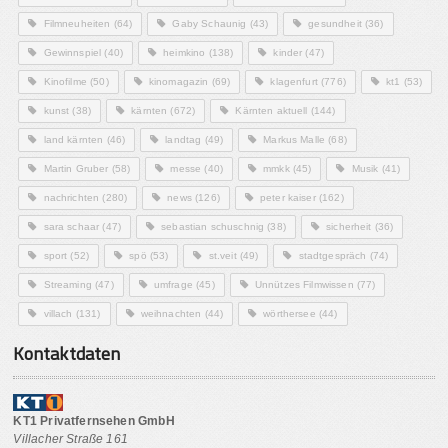
Filmneuheiten
(64)
Gaby Schaunig
(43)
gesundheit
(36)
Gewinnspiel
(40)
heimkino
(138)
kinder
(47)
Kinofilme
(50)
kinomagazin
(69)
klagenfurt
(776)
kt1
(53)
kunst
(38)
kärnten
(672)
Kärnten aktuell
(144)
land kärnten
(46)
landtag
(49)
Markus Malle
(68)
Martin Gruber
(58)
messe
(40)
mmkk
(45)
Musik
(41)
nachrichten
(280)
news
(126)
peter kaiser
(162)
sara schaar
(47)
sebastian schuschnig
(38)
sicherheit
(36)
sport
(52)
spö
(53)
st.veit
(49)
stadtgespräch
(74)
Streaming
(47)
umfrage
(45)
Unnützes Filmwissen
(77)
villach
(131)
weihnachten
(44)
wörthersee
(44)
Kontaktdaten
KT1 Privatfernsehen GmbH
Villacher Straße 161