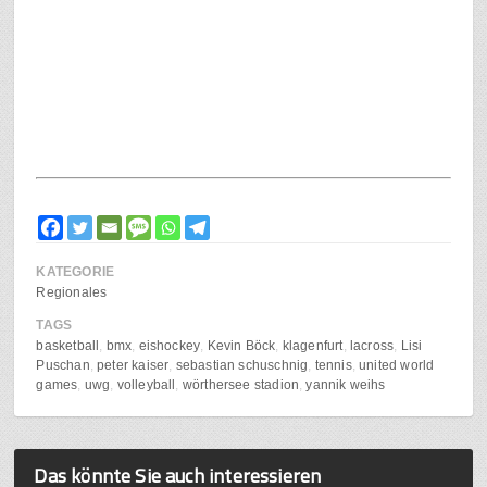
KATEGORIE
Regionales
TAGS
basketball
bmx
eishockey
Kevin Böck
klagenfurt
lacross
Lisi
Puschan
peter kaiser
sebastian schuschnig
tennis
united world
games
uwg
volleyball
wörthersee stadion
yannik weihs
Das könnte Sie auch interessieren