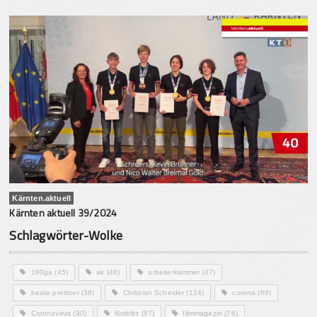
Kärnten.aktuell
Kärnten aktuell 39/2024
Schlagwörter-Wolke
180ga
(45)
ak
(48)
arbeiterkammer
(47)
beate prettner
(38)
Christian Scheider
(124)
corona
(69)
Coronavirus
(90)
filmblitz
(87)
filmmagazin
(76)