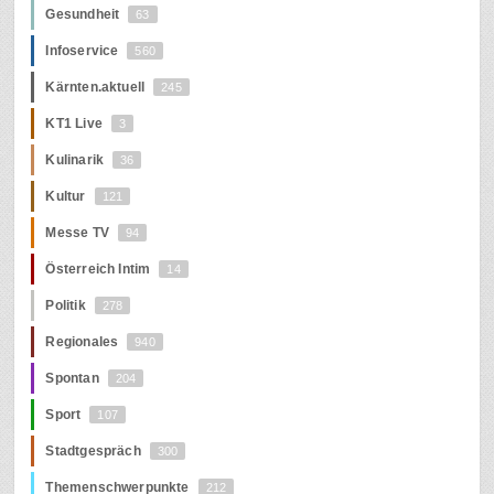
Gesundheit
63
Infoservice
560
Kärnten.aktuell
245
KT1 Live
3
Kulinarik
36
Kultur
121
Messe TV
94
Österreich Intim
14
Politik
278
Regionales
940
Spontan
204
Sport
107
Stadtgespräch
300
Themenschwerpunkte
212