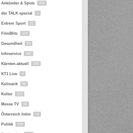
Ankünder & Spots
418
der TALK spezial
1
Extrem Sport
21
FilmBlitz
194
Gesundheit
63
Infoservice
560
Kärnten.aktuell
245
KT1 Live
3
Kulinarik
36
Kultur
122
Messe TV
94
Österreich Intim
14
Politik
278