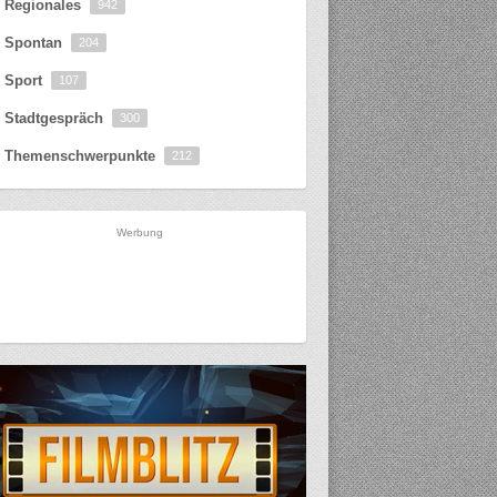
Regionales
942
Spontan
204
Sport
107
Stadtgespräch
300
Themenschwerpunkte
212
Werbung