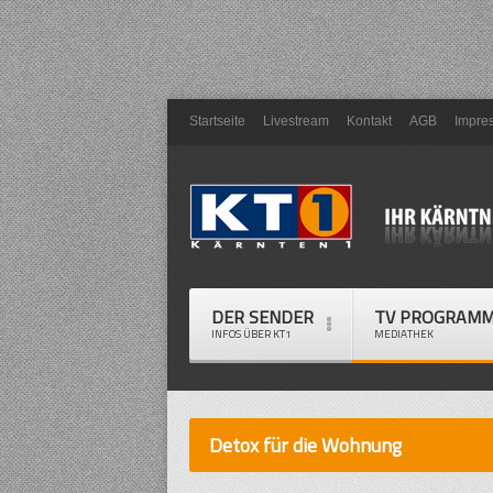
Startseite
Livestream
Kontakt
AGB
Impre
DER SENDER
TV PROGRAM
INFOS ÜBER KT1
MEDIATHEK
Detox für die Wohnung