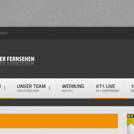
ssum
M
UNSER TEAM
WERBUNG
KT1 LIVE
1
STELLT SICH VOR
AUF KT1
KT1 LIVESTREAM
D