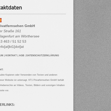
aktdaten
rivatfernsehen GmbH
her Straße 161
lagenfurt am Wörthersee
3 463 / 51 52 53
nfo[at]kt1[dot]at
SUM
|
KONTAKT
|
AGB
|
DATENSCHUTZERKLÄRUNG
HT:
aubte Kopieren oder Verwenden von Texten und anderen
ieser Website ist untersagt. KT1 Privatfernsehen GmbH behält
Urheberrechte an Videos, Texten, Bildern und sonstigen Inhalten
site vor.
ERLINKS: