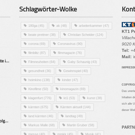
Schlagwörter-Wolke
Kont
180ga
(45)
ak
(48)
arbeiterkammer
(47)
KT1 P
beate prettner
(38)
Christian Scheider
(124)
Villac
9020 K
corona
(69)
Coronavirus
(90)
Tel:
+4
filmblitz
(87)
filmmagazin
(76)
Mail:
i
Alarmierende Selbstmordrate in Kärnten
Filmneuheiten
(64)
Gaby Schaunig
(43)
IMPRES
gesundheit
(36)
Gewinnspiel
(40)
heimkino
(138)
kinder
(47)
COPYRIG
Kinofilme
(50)
kinomagazin
(69)
Das unerl
Inhalten d
klagenfurt
(776)
kt1
(53)
kunst
(38)
sich alle 
kärnten
(675)
Kärnten aktuell
(144)
dieser Web
land kärnten
(46)
landtag
(49)
Mittelstand – Fit fürs Land Folge 9- Konditor
Markus Malle
(68)
Martin Gruber
(58)
PARTN
messe
(40)
mmkk
(45)
Musik
(41)