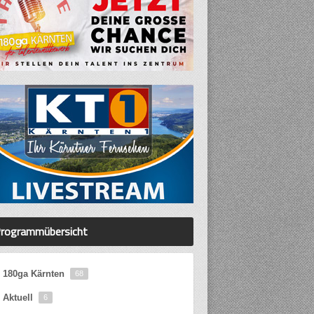
rogrammübersicht
180ga Kärnten
68
Aktuell
6