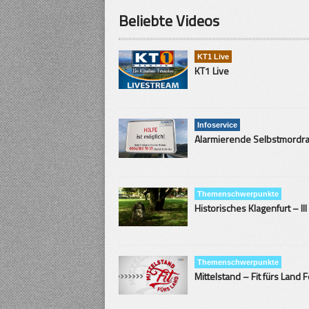
Beliebte Videos
KT1 Live
KT1 Live
Infoservice
Themenschwerpunkte
Historisches Klagenfurt – III
Themenschwerpunkte