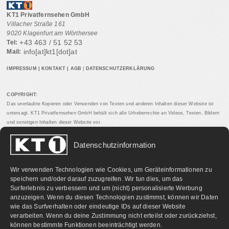
KT1 Privatfernsehen GmbH
Villacher Straße 161
9020 Klagenfurt am Wörthersee
+43 463 / 51 52 53
Tel:
info[at]kt1[dot]at
Mail:
IMPRESSUM
|
KONTAKT
|
AGB
|
DATENSCHUTZERKLÄRUNG
COPYRIGHT:
Das unerlaubte Kopieren oder Verwenden von Texten und anderen Inhalten dieser Website ist
untersagt. KT1 Privatfernsehen GmbH behält sich alle Urheberrechte an Videos, Texten, Bildern
und sonstigen Inhalten dieser Website vor.
Datenschutzinformation
PARTNERLINKS:
Wir verwenden Technologien wie Cookies, um Geräteinformationen zu
speichern und/oder darauf zuzugreifen. Wir tun dies, um das
Surferlebnis zu verbessern und um (nicht) personalisierte Werbung
anzuzeigen. Wenn du diesen Technologien zustimmst, können wir Daten
wie das Surfverhalten oder eindeutige IDs auf dieser Website
verarbeiten. Wenn du deine Zustimmung nicht erteilst oder zurückziehst,
können bestimmte Funktionen beeinträchtigt werden.