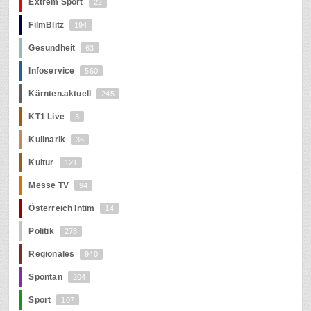
Extrem Sport
22
FilmBlitz
194
Gesundheit
63
Infoservice
560
Kärnten.aktuell
245
KT1 Live
3
Kulinarik
36
Kultur
121
Messe TV
94
Österreich Intim
14
Politik
278
Regionales
940
Spontan
204
Sport
107