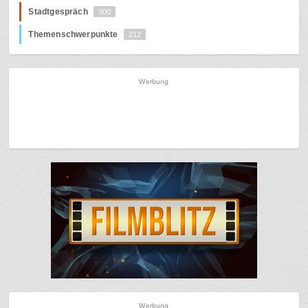
Stadtgespräch
300
Themenschwerpunkte
212
Werbung
Werbung