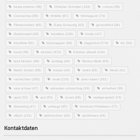
beate prettner
(38)
Christian Scheider
(124)
corona
(69)
Coronavirus
(90)
filmblitz
(87)
filmmagazin
(76)
Filmneuheiten
(64)
Gaby Schaunig
(43)
gesundheit
(36)
Gewinnspiel
(40)
heimkino
(138)
kinder
(47)
Kinofilme
(50)
kinomagazin
(69)
klagenfurt
(776)
kt1
(53)
kunst
(38)
kärnten
(672)
Kärnten aktuell
(144)
land kärnten
(46)
landtag
(49)
Markus Malle
(68)
Martin Gruber
(58)
messe
(40)
mmkk
(45)
Musik
(41)
nachrichten
(280)
news
(126)
peter kaiser
(162)
sara schaar
(47)
sebastian schuschnig
(38)
sicherheit
(36)
sport
(52)
spö
(53)
st.veit
(49)
stadtgespräch
(74)
Streaming
(47)
umfrage
(45)
Unnützes Filmwissen
(77)
villach
(131)
weihnachten
(44)
wörthersee
(44)
Kontaktdaten