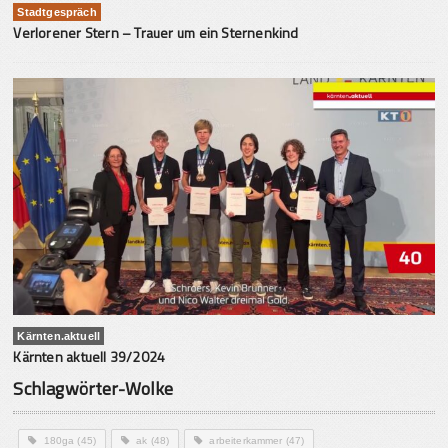
Stadtgespräch
Verlorener Stern – Trauer um ein Sternenkind
Kärnten.aktuell
Kärnten aktuell 39/2024
Schlagwörter-Wolke
180ga
(45)
ak
(48)
arbeiterkammer
(47)