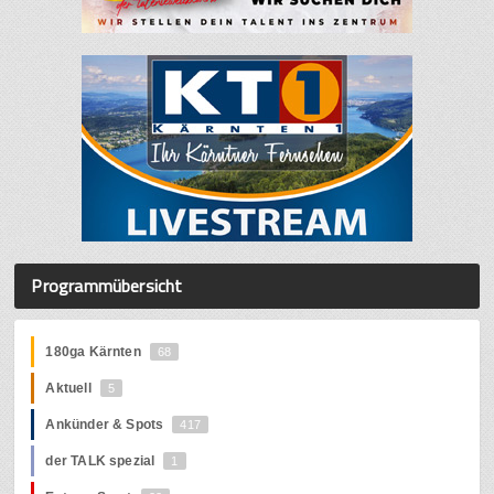
Programmübersicht
180ga Kärnten
68
Aktuell
5
Ankünder & Spots
417
der TALK spezial
1