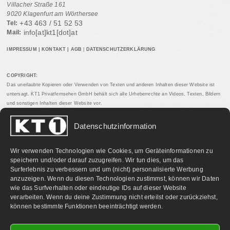
Villacher Straße 161
9020 Klagenfurt am Wörthersee
+43 463 / 51 52 53
Tel:
info[at]kt1[dot]at
Mail:
IMPRESSUM
|
KONTAKT
|
AGB
|
DATENSCHUTZERKLÄRUNG
COPYRIGHT:
Das unerlaubte Kopieren oder Verwenden von Texten und anderen Inhalten dieser Website ist
untersagt. KT1 Privatfernsehen GmbH behält sich alle Urheberrechte an Videos, Texten, Bildern
und sonstigen Inhalten dieser Website vor.
Datenschutzinformation
PARTNERLINKS:
Wir verwenden Technologien wie Cookies, um Geräteinformationen zu
speichern und/oder darauf zuzugreifen. Wir tun dies, um das
Surferlebnis zu verbessern und um (nicht) personalisierte Werbung
anzuzeigen. Wenn du diesen Technologien zustimmst, können wir Daten
wie das Surfverhalten oder eindeutige IDs auf dieser Website
verarbeiten. Wenn du deine Zustimmung nicht erteilst oder zurückziehst,
können bestimmte Funktionen beeinträchtigt werden.