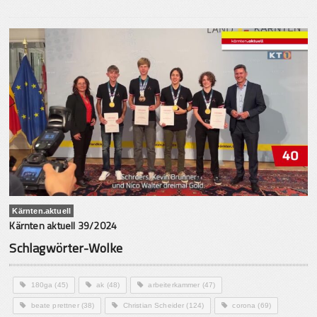
Kärnten.aktuell
Kärnten aktuell 39/2024
Schlagwörter-Wolke
180ga
(45)
ak
(48)
arbeiterkammer
(47)
beate prettner
(38)
Christian Scheider
(124)
corona
(69)