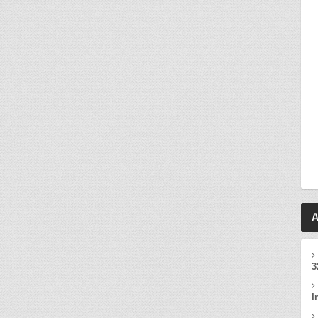
A
3
I