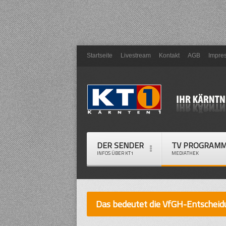
Startseite
Livestream
Kontakt
AGB
Impre
DER SENDER
TV PROGRAM
INFOS ÜBER KT1
MEDIATHEK
Das bedeutet die VfGH-Entscheid