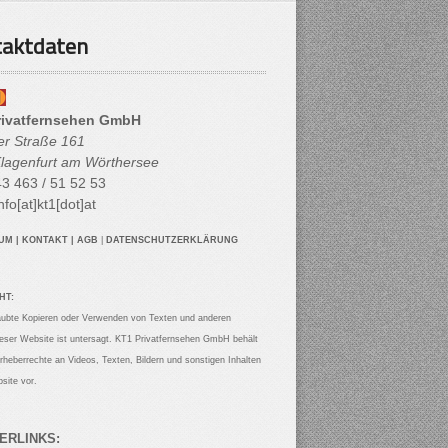
aktdaten
rivatfernsehen GmbH
her Straße 161
lagenfurt am Wörthersee
3 463 / 51 52 53
nfo[at]kt1[dot]at
SUM
|
KONTAKT
|
AGB
|
DATENSCHUTZERKLÄRUNG
HT:
aubte Kopieren oder Verwenden von Texten und anderen
ieser Website ist untersagt. KT1 Privatfernsehen GmbH behält
Urheberrechte an Videos, Texten, Bildern und sonstigen Inhalten
site vor.
ERLINKS: