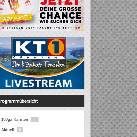
rogrammübersicht
180ga Kärnten
68
Aktuell
5