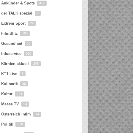
Ankünder & Spots
417
der TALK spezial
1
Extrem Sport
22
FilmBlitz
194
Gesundheit
63
Infoservice
560
Kärnten.aktuell
245
KT1 Live
3
Kulinarik
36
Kultur
121
Messe TV
94
Österreich Intim
14
Politik
278