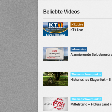
Beliebte Videos
KT1 Live
KT1 Live
Infoservice
Themenschwerpunkte
Historisches Klagenfurt – III
Themenschwerpunkte