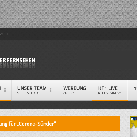
ssum
M
UNSER TEAM
WERBUNG
KT1 LIVE
1
STELLT SICH VOR
AUF KT1
KT1 LIVESTREAM
D
ung für „Corona-Sünder“