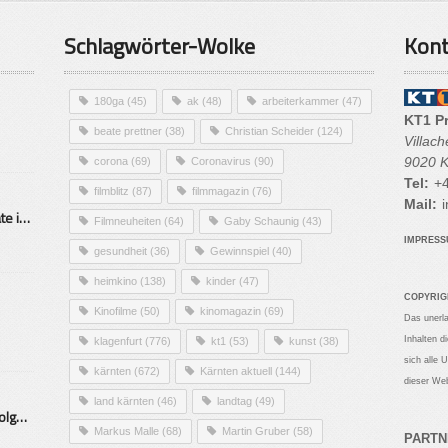
Schlagwörter-Wolke
Kont
180ga
(45)
ak
(48)
arbeiterkammer
(47)
KT1 P
beate prettner
(38)
Christian Scheider
(124)
Villac
9020 K
corona
(69)
Coronavirus
(90)
Tel:
+4
filmblitz
(87)
filmmagazin
(76)
Mail:
i
Alarmierende Selbstmordrate in Kärnten
Filmneuheiten
(64)
Gaby Schaunig
(43)
IMPRES
gesundheit
(36)
Gewinnspiel
(40)
heimkino
(138)
kinder
(47)
COPYRIG
Kinofilme
(50)
kinomagazin
(69)
Das unerl
Inhalten d
klagenfurt
(776)
kt1
(53)
kunst
(38)
sich alle 
kärnten
(672)
Kärnten aktuell
(144)
dieser Web
land kärnten
(46)
landtag
(49)
Mittelstand – Fit fürs Land Folge 9- Konditor
Markus Malle
(68)
Martin Gruber
(58)
PARTN