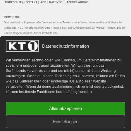
IMPRESSUM
|
KONTAKT
|
AGB
|
DATENSCHUTZERKLÄRUNG
COPYRIGHT:
Das unerlaubte Kopieren oder Verwenden von Texten und anderen Inhalten dieser Website ist
untersagt. KT1 Privatfernsehen GmbH behält sich alle Urheberrechte an Videos, Texten, Bildern
und sonstigen Inhalten dieser Website vor.
Datenschutzinformation
PARTNERLINKS:
Wir verwenden Technologien wie Cookies, um Geräteinformationen zu
speichern und/oder darauf zuzugreifen. Wir tun dies, um das
Surferlebnis zu verbessern und um (nicht) personalisierte Werbung
anzuzeigen. Wenn du diesen Technologien zustimmst, können wir Daten
wie das Surfverhalten oder eindeutige IDs auf dieser Website
verarbeiten. Wenn du deine Zustimmung nicht erteilst oder zurückziehst,
können bestimmte Funktionen beeinträchtigt werden.
Alles akzeptieren
Einstellungen
©
2026 KT1 Privatfernsehen - Alle Rechte vorbehalten.
Homepage & Webbetreuung DF-Media.at