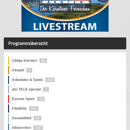
Programmübersicht
180ga Kärnten
68
Aktuell
6
Ankünder & Spots
418
der TALK spezial
1
Extrem Sport
22
FilmBlitz
194
Gesundheit
64
Infoservice
560