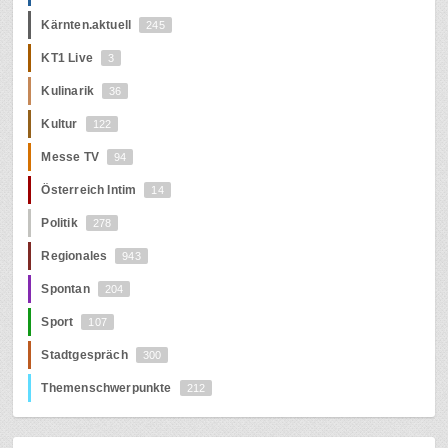
Kärnten.aktuell
245
KT1 Live
3
Kulinarik
36
Kultur
122
Messe TV
94
Österreich Intim
14
Politik
278
Regionales
943
Spontan
204
Sport
107
Stadtgespräch
300
Themenschwerpunkte
212