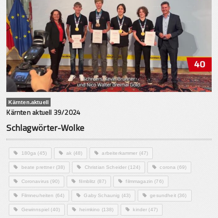
Kärnten.aktuell
Kärnten aktuell 39/2024
Schlagwörter-Wolke
180ga
(45)
ak
(48)
arbeiterkammer
(47)
beate prettner
(38)
Christian Scheider
(124)
corona
(69)
Coronavirus
(90)
filmblitz
(87)
filmmagazin
(76)
Filmneuheiten
(64)
Gaby Schaunig
(43)
gesundheit
(36)
Gewinnspiel
(40)
heimkino
(138)
kinder
(47)