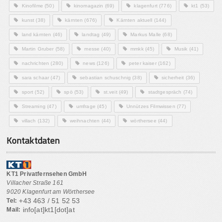
Kinofilme
(50)
kinomagazin
(69)
klagenfurt
(776)
kt1
(53)
kunst
(38)
kärnten
(676)
Kärnten aktuell
(144)
land kärnten
(46)
landtag
(49)
Markus Malle
(68)
Martin Gruber
(58)
messe
(40)
mmkk
(45)
Musik
(41)
nachrichten
(280)
news
(126)
peter kaiser
(162)
sara schaar
(47)
sebastian schuschnig
(38)
sicherheit
(36)
sport
(52)
spö
(53)
st.veit
(49)
stadtgespräch
(74)
Streaming
(47)
umfrage
(45)
Unnützes Filmwissen
(77)
villach
(132)
weihnachten
(44)
wörthersee
(44)
Kontaktdaten
KT1 Privatfernsehen GmbH
Villacher Straße 161
9020 Klagenfurt am Wörthersee
+43 463 / 51 52 53
Tel:
info[at]kt1[dot]at
Mail: