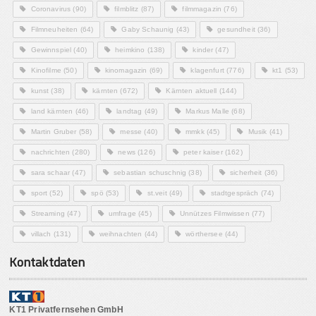
Coronavirus
(90)
filmblitz
(87)
filmmagazin
(76)
Filmneuheiten
(64)
Gaby Schaunig
(43)
gesundheit
(36)
Gewinnspiel
(40)
heimkino
(138)
kinder
(47)
Kinofilme
(50)
kinomagazin
(69)
klagenfurt
(776)
kt1
(53)
kunst
(38)
kärnten
(672)
Kärnten aktuell
(144)
land kärnten
(46)
landtag
(49)
Markus Malle
(68)
Martin Gruber
(58)
messe
(40)
mmkk
(45)
Musik
(41)
nachrichten
(280)
news
(126)
peter kaiser
(162)
sara schaar
(47)
sebastian schuschnig
(38)
sicherheit
(36)
sport
(52)
spö
(53)
st.veit
(49)
stadtgespräch
(74)
Streaming
(47)
umfrage
(45)
Unnützes Filmwissen
(77)
villach
(131)
weihnachten
(44)
wörthersee
(44)
Kontaktdaten
KT1 Privatfernsehen GmbH