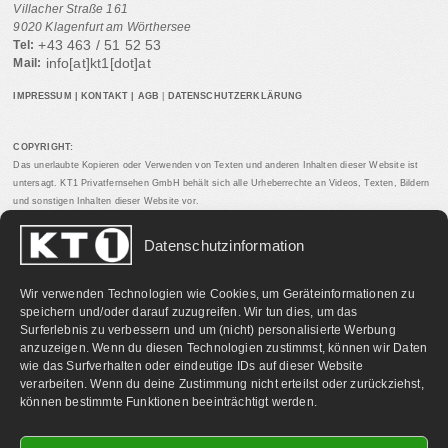
Villacher Straße 161
9020 Klagenfurt am Wörthersee
+43 463 / 51 52 53
Tel:
info[at]kt1[dot]at
Mail:
IMPRESSUM
|
KONTAKT
|
AGB
|
DATENSCHUTZERKLÄRUNG
COPYRIGHT:
Das unerlaubte Kopieren oder Verwenden von Texten und anderen Inhalten dieser Website ist
untersagt. KT1 Privatfernsehen GmbH behält sich alle Urheberrechte an Videos, Texten, Bildern
und sonstigen Inhalten dieser Website vor.
Datenschutzinformation
PARTNERLINKS:
Wir verwenden Technologien wie Cookies, um Geräteinformationen zu
speichern und/oder darauf zuzugreifen. Wir tun dies, um das
Surferlebnis zu verbessern und um (nicht) personalisierte Werbung
anzuzeigen. Wenn du diesen Technologien zustimmst, können wir Daten
wie das Surfverhalten oder eindeutige IDs auf dieser Website
verarbeiten. Wenn du deine Zustimmung nicht erteilst oder zurückziehst,
können bestimmte Funktionen beeinträchtigt werden.