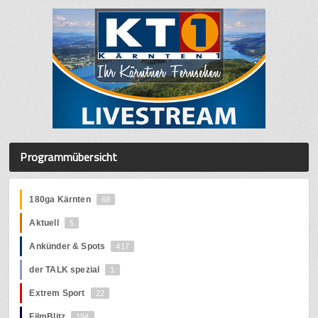
Programmübersicht
180ga Kärnten
68
Aktuell
5
Ankünder & Spots
417
der TALK spezial
1
Extrem Sport
22
FilmBlitz
194