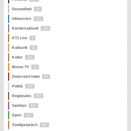
Gesundheit
63
Infoservice
560
Kärnten.aktuell
245
KT1 Live
3
Kulinarik
36
Kultur
121
Messe TV
94
Österreich Intim
14
Politik
278
Regionales
940
Spontan
204
Sport
107
Stadtgespräch
300