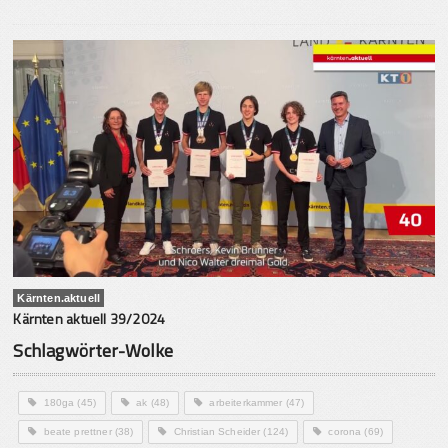
Kärnten.aktuell
Kärnten aktuell 39/2024
Schlagwörter-Wolke
180ga
(45)
ak
(48)
arbeiterkammer
(47)
beate prettner
(38)
Christian Scheider
(124)
corona
(69)