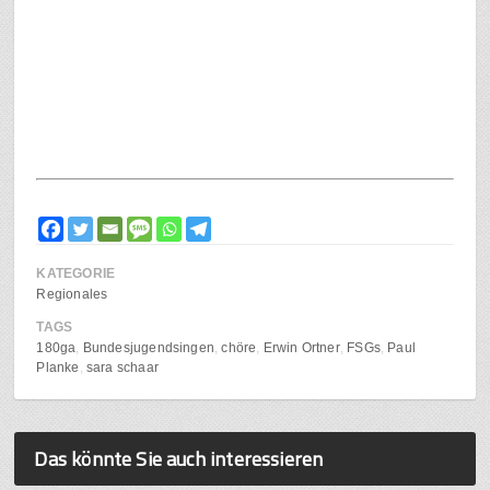
KATEGORIE
Regionales
TAGS
180ga
Bundesjugendsingen
chöre
Erwin Ortner
FSGs
Paul
Planke
sara schaar
Das könnte Sie auch interessieren