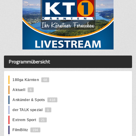
Programmübersicht
180ga Kärnten
68
Aktuell
6
Ankünder & Spots
418
der TALK spezial
1
Extrem Sport
21
FilmBlitz
194