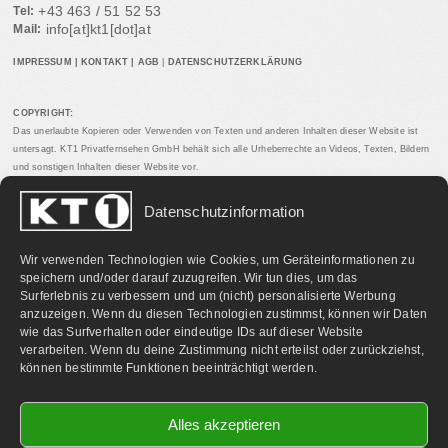
+43 463 / 51 52 53
Tel:
info[at]kt1[dot]at
Mail:
IMPRESSUM
|
KONTAKT
|
AGB
|
DATENSCHUTZERKLÄRUNG
COPYRIGHT:
Das unerlaubte Kopieren oder Verwenden von Texten und anderen Inhalten dieser Website ist
untersagt. KT1 Privatfernsehen GmbH behält sich alle Urheberrechte an Videos, Texten, Bildern
und sonstigen Inhalten dieser Website vor.
Datenschutzinformation
PARTNERLINKS:
Wir verwenden Technologien wie Cookies, um Geräteinformationen zu
speichern und/oder darauf zuzugreifen. Wir tun dies, um das
Surferlebnis zu verbessern und um (nicht) personalisierte Werbung
anzuzeigen. Wenn du diesen Technologien zustimmst, können wir Daten
wie das Surfverhalten oder eindeutige IDs auf dieser Website
verarbeiten. Wenn du deine Zustimmung nicht erteilst oder zurückziehst,
können bestimmte Funktionen beeinträchtigt werden.
Alles akzeptieren