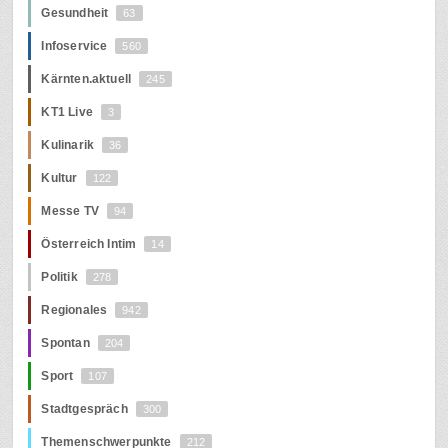
Gesundheit
63
Infoservice
560
Kärnten.aktuell
245
KT1 Live
3
Kulinarik
36
Kultur
122
Messe TV
94
Österreich Intim
14
Politik
278
Regionales
942
Spontan
204
Sport
107
Stadtgespräch
300
Themenschwerpunkte
212