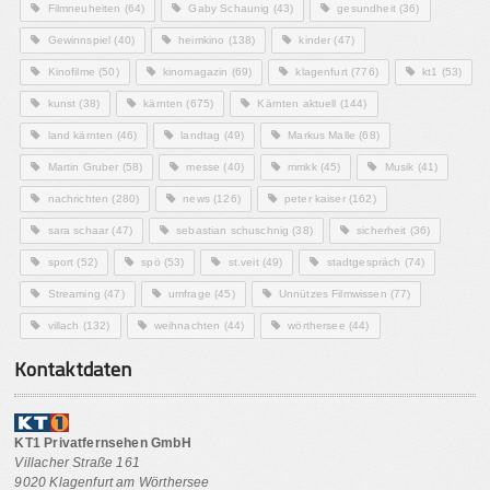
Filmneuheiten
(64)
Gaby Schaunig
(43)
gesundheit
(36)
Gewinnspiel
(40)
heimkino
(138)
kinder
(47)
Kinofilme
(50)
kinomagazin
(69)
klagenfurt
(776)
kt1
(53)
kunst
(38)
kärnten
(675)
Kärnten aktuell
(144)
land kärnten
(46)
landtag
(49)
Markus Malle
(68)
Martin Gruber
(58)
messe
(40)
mmkk
(45)
Musik
(41)
nachrichten
(280)
news
(126)
peter kaiser
(162)
sara schaar
(47)
sebastian schuschnig
(38)
sicherheit
(36)
sport
(52)
spö
(53)
st.veit
(49)
stadtgespräch
(74)
Streaming
(47)
umfrage
(45)
Unnützes Filmwissen
(77)
villach
(132)
weihnachten
(44)
wörthersee
(44)
Kontaktdaten
KT1 Privatfernsehen GmbH
Villacher Straße 161
9020 Klagenfurt am Wörthersee