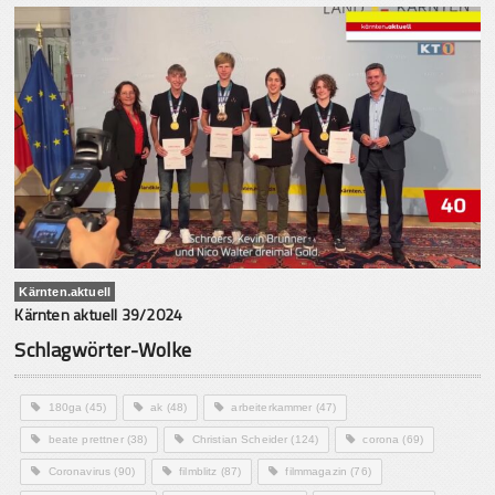
Kärnten.aktuell
Kärnten aktuell 39/2024
Schlagwörter-Wolke
180ga
(45)
ak
(48)
arbeiterkammer
(47)
beate prettner
(38)
Christian Scheider
(124)
corona
(69)
Coronavirus
(90)
filmblitz
(87)
filmmagazin
(76)