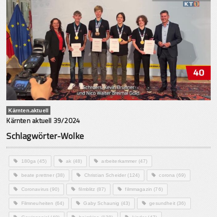
Kärnten.aktuell
Kärnten aktuell 39/2024
Schlagwörter-Wolke
180ga
(45)
ak
(48)
arbeiterkammer
(47)
beate prettner
(38)
Christian Scheider
(124)
corona
(69)
Coronavirus
(90)
filmblitz
(87)
filmmagazin
(76)
Filmneuheiten
(64)
Gaby Schaunig
(43)
gesundheit
(36)