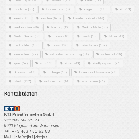
Gewinnspiel
(40)
heimkino
(138)
kinder
(47)
Kinofilme
(50)
kinomagazin
(69)
klagenfurt
(776)
kt1
(53)
kunst
(38)
kärnten
(676)
Kärnten aktuell
(144)
land kärnten
(46)
landtag
(49)
Markus Malle
(68)
Martin Gruber
(58)
messe
(40)
mmkk
(45)
Musik
(41)
nachrichten
(280)
news
(126)
peter kaiser
(162)
sara schaar
(47)
sebastian schuschnig
(38)
sicherheit
(36)
sport
(52)
spö
(53)
st.veit
(49)
stadtgespräch
(74)
Streaming
(47)
umfrage
(45)
Unnützes Filmwissen
(77)
villach
(132)
weihnachten
(44)
wörthersee
(44)
Kontaktdaten
KT1 Privatfernsehen GmbH
Villacher Straße 161
9020 Klagenfurt am Wörthersee
+43 463 / 51 52 53
Tel:
info[at]kt1[dot]at
Mail: