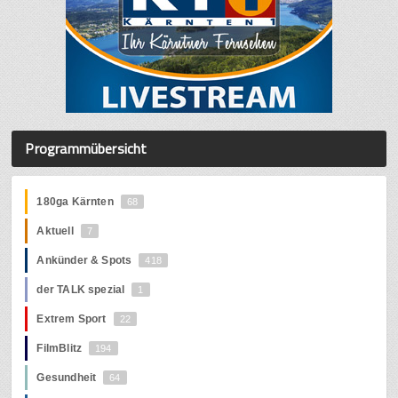
Programmübersicht
180ga Kärnten
68
Aktuell
7
Ankünder & Spots
418
der TALK spezial
1
Extrem Sport
22
FilmBlitz
194
Gesundheit
64