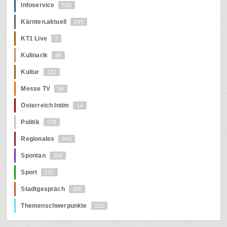
Infoservice
560
Kärnten.aktuell
245
KT1 Live
3
Kulinarik
36
Kultur
122
Messe TV
94
Österreich Intim
14
Politik
278
Regionales
943
Spontan
204
Sport
107
Stadtgespräch
300
Themenschwerpunkte
212