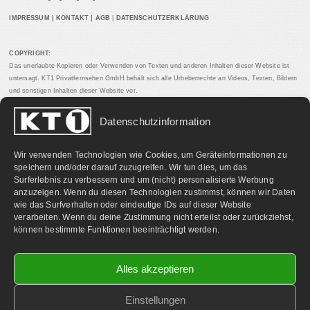
IMPRESSUM
|
KONTAKT
|
AGB
|
DATENSCHUTZERKLÄRUNG
COPYRIGHT:
Das unerlaubte Kopieren oder Verwenden von Texten und anderen Inhalten dieser Website ist
untersagt. KT1 Privatfernsehen GmbH behält sich alle Urheberrechte an Videos, Texten, Bildern
und sonstigen Inhalten dieser Website vor.
Datenschutzinformation
PARTNERLINKS:
Wir verwenden Technologien wie Cookies, um Geräteinformationen zu
speichern und/oder darauf zuzugreifen. Wir tun dies, um das
Surferlebnis zu verbessern und um (nicht) personalisierte Werbung
anzuzeigen. Wenn du diesen Technologien zustimmst, können wir Daten
wie das Surfverhalten oder eindeutige IDs auf dieser Website
verarbeiten. Wenn du deine Zustimmung nicht erteilst oder zurückziehst,
können bestimmte Funktionen beeinträchtigt werden.
Alles akzeptieren
Einstellungen
©
2026 KT1 Privatfernsehen - Alle Rechte vorbehalten.