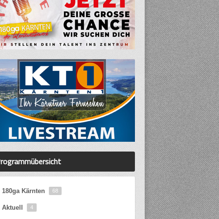
rogrammübersicht
180ga Kärnten
68
Aktuell
4