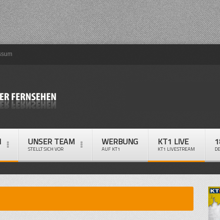
ssum
M
UNSER TEAM
WERBUNG
KT1 LIVE
1
STELLT SICH VOR
AUF KT1
KT1 LIVESTREAM
D