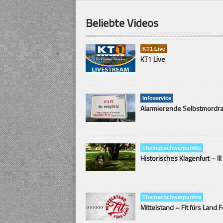
Beliebte Videos
KT1 Live
KT1 Live
Infoservice
Themenschwerpunkte
Historisches Klagenfurt – III
Themenschwerpunkte