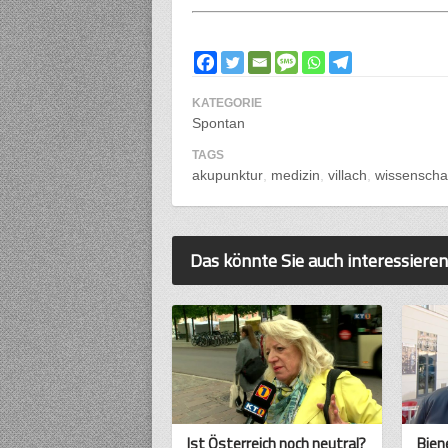
KATEGORIE
Spontan
TAGS
akupunktur
medizin
villach
wissenscha
Das könnte Sie auch interessieren
Ist Österreich noch neutral?
Bien