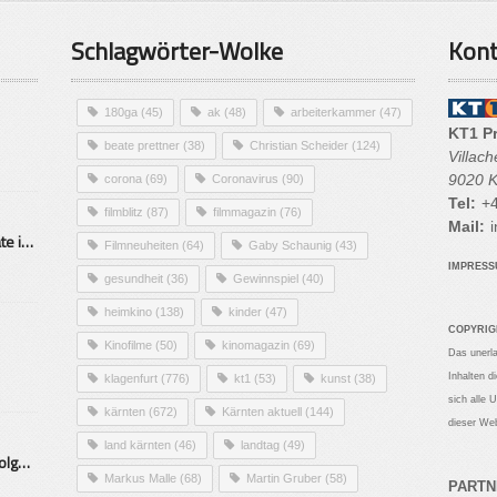
Schlagwörter-Wolke
Kont
180ga
(45)
ak
(48)
arbeiterkammer
(47)
KT1 P
beate prettner
(38)
Christian Scheider
(124)
Villac
9020 K
corona
(69)
Coronavirus
(90)
Tel:
+4
filmblitz
(87)
filmmagazin
(76)
Mail:
i
Alarmierende Selbstmordrate in Kärnten
Filmneuheiten
(64)
Gaby Schaunig
(43)
IMPRES
gesundheit
(36)
Gewinnspiel
(40)
heimkino
(138)
kinder
(47)
COPYRIG
Kinofilme
(50)
kinomagazin
(69)
Das unerl
Inhalten d
klagenfurt
(776)
kt1
(53)
kunst
(38)
sich alle 
kärnten
(672)
Kärnten aktuell
(144)
dieser Web
land kärnten
(46)
landtag
(49)
Mittelstand – Fit fürs Land Folge 9- Konditor
Markus Malle
(68)
Martin Gruber
(58)
PARTN