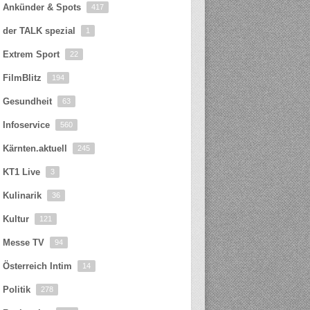
Ankünder & Spots
417
der TALK spezial
1
Extrem Sport
22
FilmBlitz
194
Gesundheit
63
Infoservice
560
Kärnten.aktuell
245
KT1 Live
3
Kulinarik
36
Kultur
121
Messe TV
94
Österreich Intim
14
Politik
278