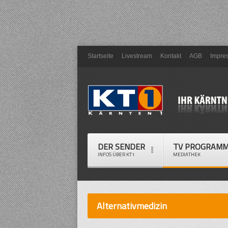
Startseite
Livestream
Kontakt
AGB
Impre
DER SENDER
TV PROGRAM
INFOS ÜBER KT1
MEDIATHEK
Alternativmedizin