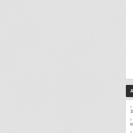
A
3
I