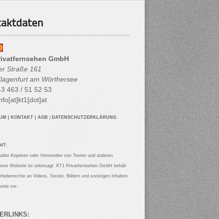
aktdaten
rivatfernsehen GmbH
her Straße 161
lagenfurt am Wörthersee
3 463 / 51 52 53
nfo[at]kt1[dot]at
SUM
|
KONTAKT
|
AGB
|
DATENSCHUTZERKLÄRUNG
HT:
aubte Kopieren oder Verwenden von Texten und anderen
ieser Website ist untersagt. KT1 Privatfernsehen GmbH behält
Urheberrechte an Videos, Texten, Bildern und sonstigen Inhalten
site vor.
ERLINKS: