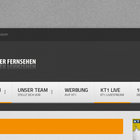
ssum
M
UNSER TEAM
WERBUNG
KT1 LIVE
1
STELLT SICH VOR
AUF KT1
KT1 LIVESTREAM
D