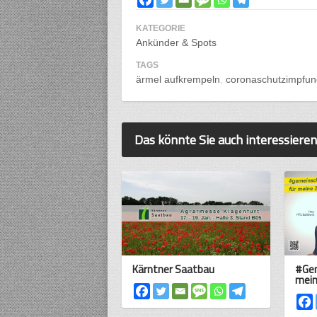
KATEGORIE
Ankünder & Spots
TAGS
ärmel aufkrempeln
coronaschutzimpfun
Das könnte Sie auch interessieren
Kärntner Saatbau
#Gem
mein