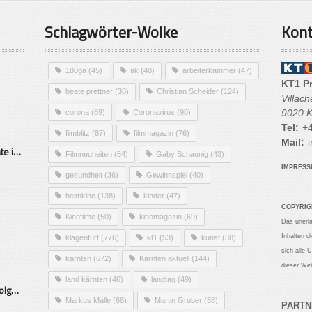
Schlagwörter-Wolke
Kont
180ga
(45)
ak
(48)
arbeiterkammer
(47)
KT1 P
beate prettner
(38)
Christian Scheider
(124)
Villac
9020 K
corona
(69)
Coronavirus
(90)
Tel:
+4
filmblitz
(87)
filmmagazin
(76)
Mail:
i
Alarmierende Selbstmordrate in Kärnten
Filmneuheiten
(64)
Gaby Schaunig
(43)
IMPRES
gesundheit
(36)
Gewinnspiel
(40)
heimkino
(138)
kinder
(47)
COPYRIG
Kinofilme
(50)
kinomagazin
(69)
Das unerl
Inhalten d
klagenfurt
(776)
kt1
(53)
kunst
(38)
sich alle 
kärnten
(672)
Kärnten aktuell
(144)
dieser Web
land kärnten
(46)
landtag
(49)
Mittelstand – Fit fürs Land Folge 9- Konditor
Markus Malle
(68)
Martin Gruber
(58)
PARTN