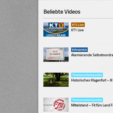
Beliebte Videos
KT1 Live
KT1 Live
Infoservice
Themenschwerpunkte
Historisches Klagenfurt – III
Themenschwerpunkte