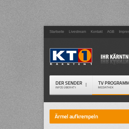
Startseite
Livestream
Kontakt
AGB
Impre
DER SENDER
TV PROGRAM
INFOS ÜBER KT1
MEDIATHEK
Ärmel aufkrempeln