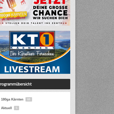
rogrammübersicht
180ga Kärnten
68
Aktuell
5