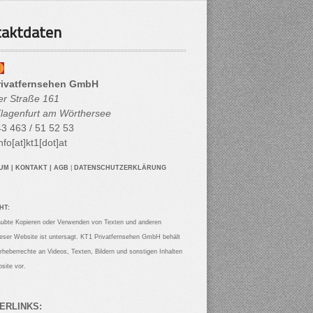
aktdaten
rivatfernsehen GmbH
her Straße 161
lagenfurt am Wörthersee
3 463 / 51 52 53
nfo[at]kt1[dot]at
SUM
|
KONTAKT
|
AGB
|
DATENSCHUTZERKLÄRUNG
HT:
aubte Kopieren oder Verwenden von Texten und anderen
ieser Website ist untersagt. KT1 Privatfernsehen GmbH behält
Urheberrechte an Videos, Texten, Bildern und sonstigen Inhalten
site vor.
ERLINKS: