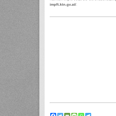
impft.ktn.gv.at/
.