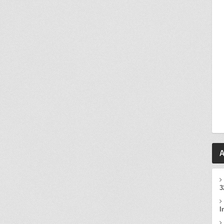
A
3
I