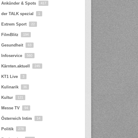
Ankünder & Spots
417
der TALK spezial
1
Extrem Sport
22
FilmBlitz
194
Gesundheit
63
Infoservice
560
Kärnten.aktuell
245
KT1 Live
3
Kulinarik
36
Kultur
121
Messe TV
94
Österreich Intim
14
Politik
278